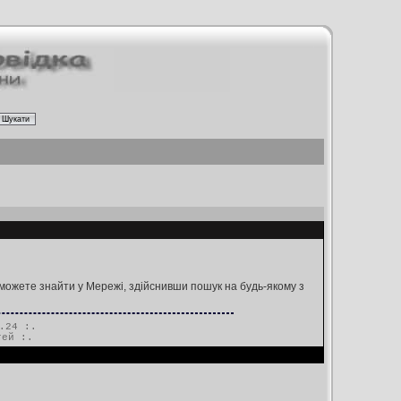
 зможете знайти у Мережі, здійснивши пошук на будь-якому з
.24 :.
тей
:.