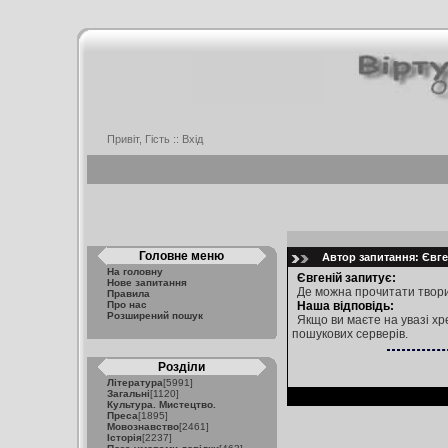
Привіт, Гість ::
Вхід
Головне меню
Автор запитання: Євген
На головну
Євгеній запитує:
Нове запитання
Де можна прочитати твори з
Правила
Про нас
Наша відповідь:
Розширений пошук
Якщо ви маєте на увазі хр
пошукових серверів.
Розділи
Література
[5991]
Загальні
[1120]
Культура. Мистецтво.
Преса
[1895]
Мовознавство
[2461]
Історія
[2237]