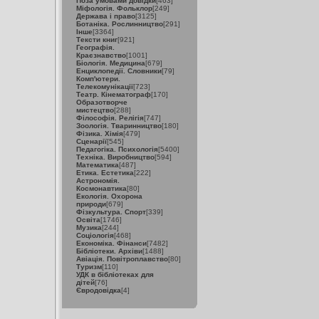
Поза умовами довідки
[463]
Міфологія. Фольклор
[249]
Держава і право
[3125]
Ботаніка. Рослинництво
[291]
Інше
[3364]
Тексти книг
[921]
Географія.
Краєзнавство
[1001]
Біологія. Медицина
[679]
Енциклопедії. Словники
[79]
Комп'ютери.
Телекомунікації
[723]
Театр. Кінематограф
[170]
Образотворче
мистецтво
[288]
Філософія. Релігія
[747]
Зоологія. Тваринництво
[180]
Фізика. Хімія
[479]
Сценарії
[545]
Педагогіка. Психологія
[5400]
Техніка. Виробництво
[594]
Математика
[487]
Етика. Естетика
[222]
Астрономія.
Космонавтика
[80]
Екологія. Охорона
природи
[679]
Фізкультура. Спорт
[339]
Освіта
[1746]
Музика
[244]
Соціологія
[468]
Економіка. Фінанси
[7482]
Бібліотеки. Архіви
[1488]
Авіація. Повітроплавство
[80]
Туризм
[110]
УДК в бібліотеках для
дітей
[76]
Євродовідка
[4]