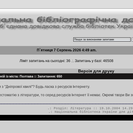
П`ятниця 7 Серпень 2026 4:49 am.
Ліміт запитань на сьогодні: 36 .:. Запитань у базі: 46508
Версія для друку
ій із міста: Полтава :: Запитання: 650
 "Дніпрової хвилі"? Будь ласка з ресурсів Інтернету.
естоматію з літератури, то серед ресурсів Інтернет її немає. Окремі твори Ви
.: Розділ:
Література
:: 19.10.2004 14.29
.:
Національна бібліотека України для ді