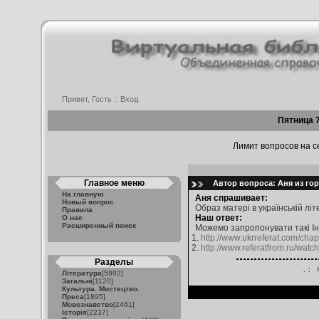
Привет, Гость ::
Вход
Пятница 7
Лимит вопросов на се
Главное меню
Автор вопроса: Аня из гор
На главную
Аня спрашивает:
Новый вопрос
Образ матері в українській літ
Правила
Наш ответ:
О нас
Расширенный поиск
Можемо запропонувати такі Ін
1.
http://www.ukrreferat.com/chap
2.
http://www.referatfrom.ru/watc
Разделы
.: 
Література
[5992]
Загальні
[1120]
Культура. Мистецтво.
Преса
[1895]
Мовознавство
[2461]
Історія
[2237]