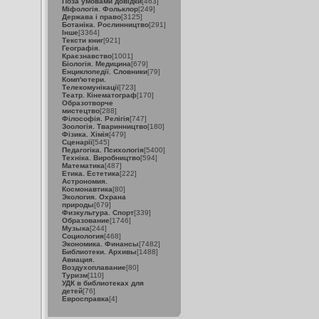
Поза умовами довідки
[463]
Міфологія. Фольклор
[249]
Держава і право
[3125]
Ботаніка. Рослинництво
[291]
Інше
[3364]
Тексти книг
[921]
Географія.
Краєзнавство
[1001]
Біологія. Медицина
[679]
Енциклопедії. Словники
[79]
Комп'ютери.
Телекомунікації
[723]
Театр. Кінематограф
[170]
Образотворче
мистецтво
[288]
Філософія. Релігія
[747]
Зоологія. Тваринництво
[180]
Фізика. Хімія
[479]
Сценарії
[545]
Педагогіка. Психологія
[5400]
Техніка. Виробництво
[594]
Математика
[487]
Етика. Естетика
[222]
Астрономия.
Космонавтика
[80]
Экология. Охрана
природы
[679]
Физкультура. Спорт
[339]
Образование
[1746]
Музыка
[244]
Социология
[468]
Экономика. Финансы
[7482]
Библиотеки. Архивы
[1488]
Авиация.
Воздухоплавание
[80]
Туризм
[110]
УДК в библиотеках для
детей
[76]
Евросправка
[4]