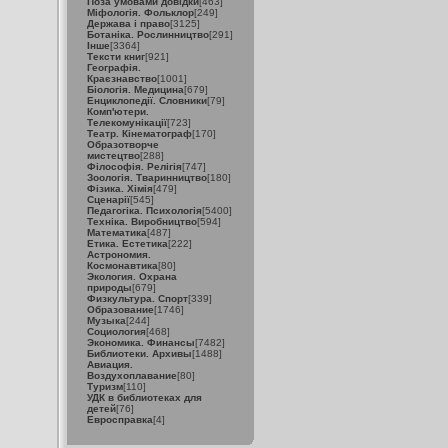
Поза умовами довідки
[463]
Міфологія. Фольклор
[249]
Держава і право
[3125]
Ботаніка. Рослинництво
[291]
Інше
[3364]
Тексти книг
[921]
Географія.
Краєзнавство
[1001]
Біологія. Медицина
[679]
Енциклопедії. Словники
[79]
Комп'ютери.
Телекомунікації
[723]
Театр. Кінематограф
[170]
Образотворче
мистецтво
[288]
Філософія. Релігія
[747]
Зоологія. Тваринництво
[180]
Фізика. Хімія
[479]
Сценарії
[545]
Педагогіка. Психологія
[5400]
Техніка. Виробництво
[594]
Математика
[487]
Етика. Естетика
[222]
Астрономия.
Космонавтика
[80]
Экология. Охрана
природы
[679]
Физкультура. Спорт
[339]
Образование
[1746]
Музыка
[244]
Социология
[468]
Экономика. Финансы
[7482]
Библиотеки. Архивы
[1488]
Авиация.
Воздухоплавание
[80]
Туризм
[110]
УДК в библиотеках для
детей
[76]
Евросправка
[4]