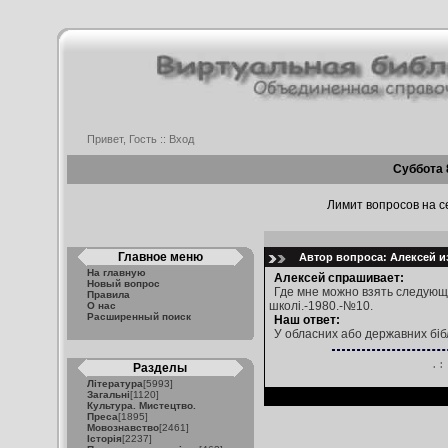
Привет, Гость ::
Вход
Суббота 
Лимит вопросов на се
Главное меню
Автор вопроса: Алексей из
На главную
Алексей спрашивает:
Новый вопрос
Где мне можно взять следующий 
Правила
школі.-1980.-№10.
О нас
Расширенный поиск
Наш ответ:
У обласних або державних бібл
.:
Разделы
Література
[5993]
Загальні
[1120]
Культура. Мистецтво.
Преса
[1895]
Мовознавство
[2461]
Історія
[2237]