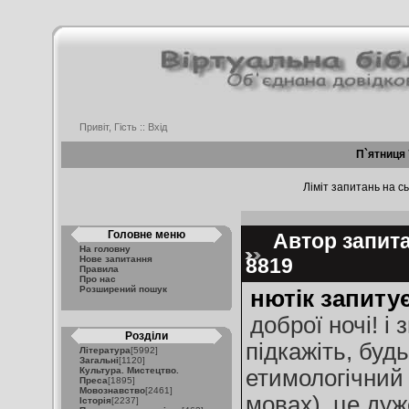
Привіт, Гість ::
Вхід
П`ятниця 
Ліміт запитань на сь
Головне меню
Автор запитан
На головну
Нове запитання
8819
Правила
Про нас
Розширений пошук
нютік запитує
доброї ночі! і
Розділи
підкажіть, буд
Література
[5992]
Загальні
[1120]
Культура. Мистецтво.
етимологічний 
Преса
[1895]
Мовознавство
[2461]
мовах). це дуж
Історія
[2237]