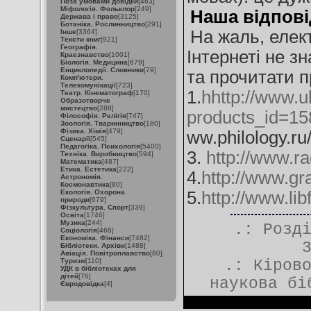
Поза умовами довідки
[463]
Міфологія. Фольклор
[249]
Наша відпові
Держава і право
[3125]
Ботаніка. Рослинництво
[291]
На жаль, елек
Інше
[3364]
Тексти книг
[921]
Географія.
Інтернеті не з
Краєзнавство
[1001]
Біологія. Медицина
[679]
Енциклопедії. Словники
[79]
та прочитати п
Комп'ютери.
Телекомунікації
[723]
1.
hhttp://www.u
Театр. Кінематограф
[170]
Образотворче
мистецтво
[288]
products_id=15
Філософія. Релігія
[747]
Зоологія. Тваринництво
[180]
Фізика. Хімія
[479]
ww.philology.ru
Сценарії
[545]
Педагогіка. Психологія
[5400]
3.
http://www.ra
Техніка. Виробництво
[594]
Математика
[487]
Етика. Естетика
[222]
4.
http://www.g
Астрономія.
Космонавтика
[80]
Екологія. Охорона
5.
http://www.li
природи
[679]
Фізкультура. Спорт
[339]
Освіта
[1746]
Музика
[244]
.: Розд
Соціологія
[468]
Економіка. Фінанси
[7482]
Бібліотеки. Архіви
[1488]
Авіація. Повітроплавство
[80]
Туризм
[110]
.:
Кіров
УДК в бібліотеках для
дітей
[76]
наукова бі
Євродовідка
[4]