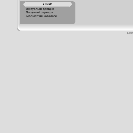
Лінки
Віртуальні довідки
Пошукові сервери
Бібліотечні каталоги
Gene