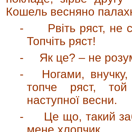
Кошель весняно палахк
-
Рвіть ряст, не 
Топчіть ряст!
-
Як це? – не розу
-
Ногами, внучку
топче ряст, той
наступної весни.
-
Це що, такий за
мене хлопчик.