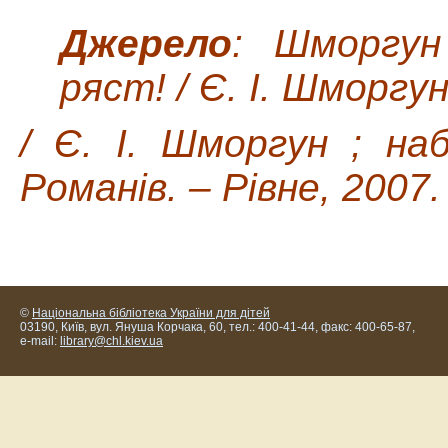
Джерело
: Шморгун
ряст! / Є. І. Шморгун 
/ Є. І. Шморгун ; на
Романів. – Рівне, 2007. 
©
Національна бібліотека України для дітей
03190, Київ, вул. Януша Корчака, 60, тел.: 400-41-44, факс: 400-65-87,
e-mail:
library@chl.kiev.ua