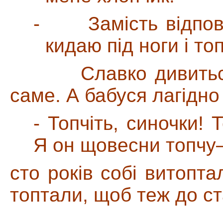
-
Замість відпов
кидаю під ноги і топ
Славко дивиться на
саме. А бабуся лагідно
- Топчіть, синочки! Т
Я он щовесни топчу
сто років собі витопт
топтали, щоб теж до с