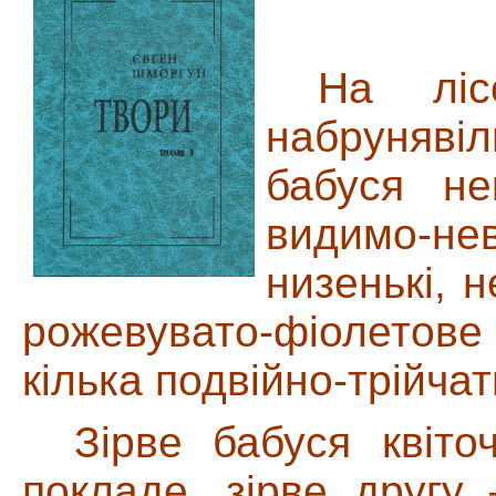
На ліс
набруняв
бабуся не
видимо-нев
низенькі, н
рожевувато-фіолетове
кілька подвійно-трійчат
Зірве бабуся квіт
покладе, зірве другу 