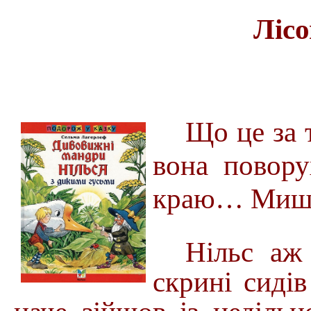
Ліс
Що це за 
вона повор
краю… Миша
Нільс аж
скрині сидів