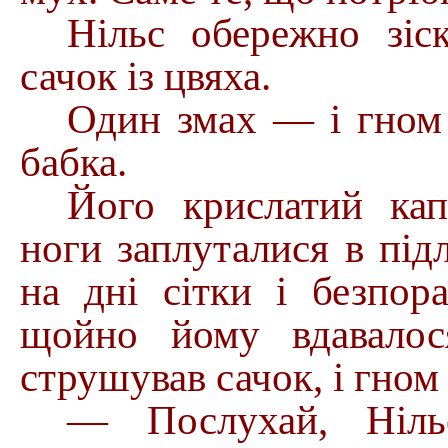
Нільс обережно зіск
сачок із цвяха.
Один змах — і гном з
бабка.
Його крислатий ка
ноги заплуталися в під
на дні сітки і безпор
щойно йому вдавалося
струшував сачок, і гном
— Послухай, Ніль