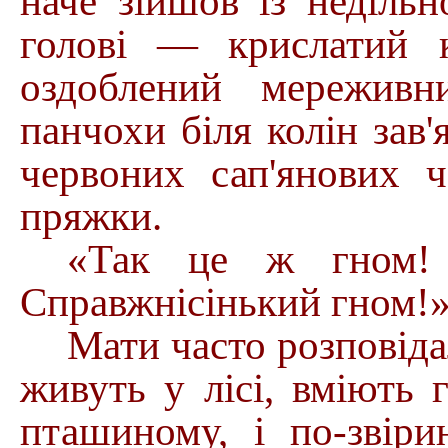
наче зійшов із недільн
голові — крислатий к
оздоблений мереживн
панчохи біля колін зав
червоних сап'янових ч
пряжки.
«Так це ж гном!
Справжнісінький гном!
Мати часто розповіда
живуть у лісі, вміють 
пташиному, і по-звір