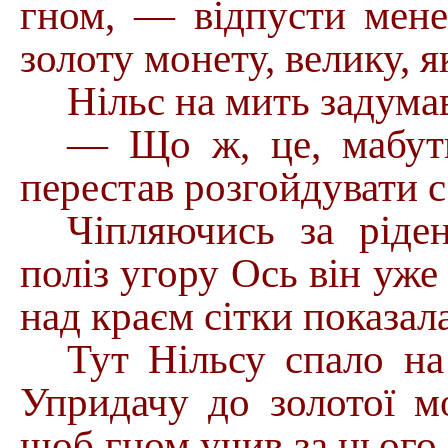
гном, — відпусти мене
золоту монету, велику, я
Нільс на мить задума
— Що ж, це, мабуть
перестав розгойдувати с
Чіпляючись за ріде
поліз угору Ось він уже 
над краєм сітки показа
Тут Нільсу спало на
У
придачу до золотої м
щоб гном учив за нього