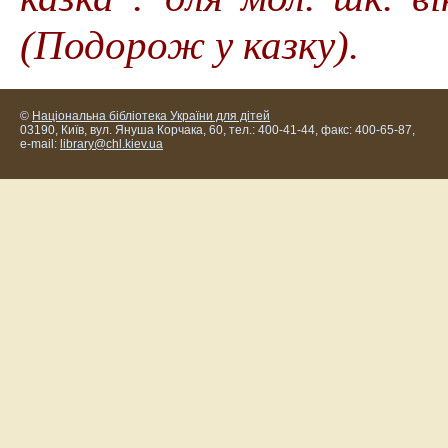
(Подорож у казку).
©
Національна бібліотека України для дітей
03190, Київ, вул. Януша Корчака, 60, тел.: 400-41-44, факс: 400-65-87,
e-mail:
library@chl.kiev.ua