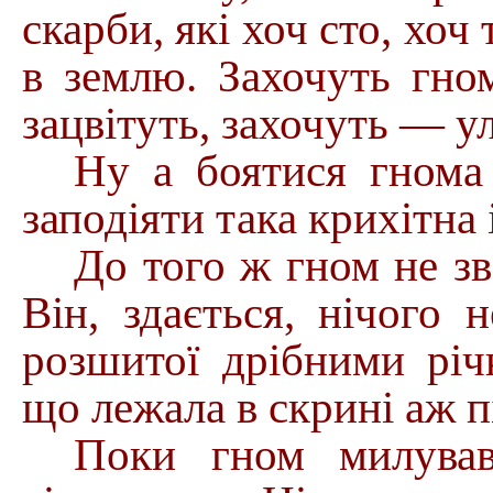
скарби, які хоч сто, хоч
в землю. Захочуть гно
зацвітуть, захочуть — у
Ну а боятися гнома
заподіяти така крихітна 
До того ж гном не зв
Він, здається, нічого 
розшитої дрібними річ
що лежала в скрині аж п
Поки гном милував