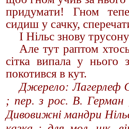
придумати! Гном тепе
сидиш у сачку, сперечат
І Нільс знову трусону
Але тут раптом хтось
сітка випала у нього 
покотився в кут.
Джерело: Лагерлеф С.
; пер. з рос. В. Герман
Дивовижні мандри Нільс
казка : для мол. шк. ві