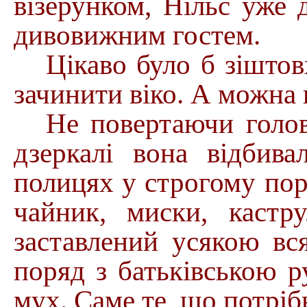
візерунком, Нільс уже 
дивовижним гостем.
Цікаво було б зіштов
зачинити віко. А можн
Не повертаючи голов
дзеркалі вона відбив
полицях у строгому пор
чайник, миски, кастр
заставлений усякою в
поряд з батьківською 
мух. Саме те, що потріб