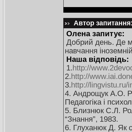
Автор запитання:
Олена запитує:
Добрий день. Де м
навчання іноземній
Наша відповідь:
1.
http://www.2devoc
2.
http://www.iai.don
3.
http://lingvistu.r
4. Андрощук А.О. Р
Педагогіка і психол
5. Близнюк С.Л. Рол
“Знання”, 1983.
6. Глуханюк Д. Як 