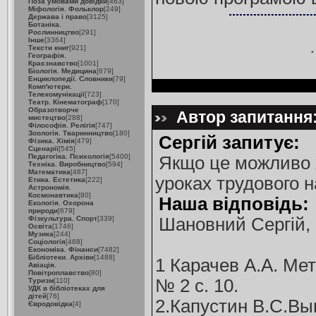
Поза умовами довідки
[463]
Міфологія. Фольклор
[249]
Держава і право
[3125]
Ботаніка.
Рослинництво
[291]
Інше
[3364]
Тексти книг
[921]
Географія.
Краєзнавство
[1001]
Біологія. Медицина
[679]
Енциклопедії. Словники
[79]
Комп'ютери.
Телекомунікації
[723]
Театр. Кінематограф
[170]
Образотворче
Автор запитання:
мистецтво
[288]
Філософія. Релігія
[747]
Зоологія. Тваринництво
[180]
Сергій запитує:
Фізика. Хімія
[479]
Сценарії
[545]
Педагогіка. Психологія
[5400]
Якщо це можливо х
Техніка. Виробництво
[594]
Математика
[487]
уроках трудового н
Етика. Естетика
[222]
Астрономія.
Космонавтика
[80]
Наша відповідь:
Екологія. Охорона
природи
[679]
Фізкультура. Спорт
[339]
Шановний Сергій,
Освіта
[1746]
Музика
[244]
Соціологія
[468]
Економіка. Фінанси
[7482]
Бібліотеки. Архіви
[1488]
1 Карачев А.А. Ме
Авіація.
Повітроплавство
[80]
№ 2 с. 10.
Туризм
[110]
УДК в бібліотеках для
дітей
[76]
2.Капустин В.С.Вып
Євродовідка
[4]