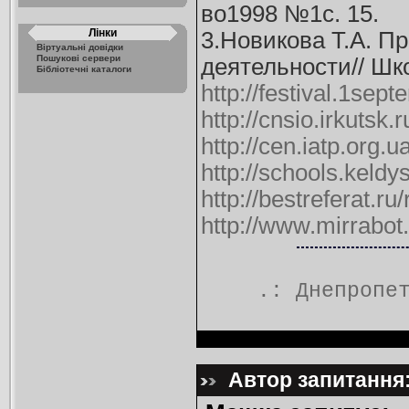
во1998 №1с. 15.
Лінки
3.Новикова Т.А. П
Віртуальні довідки
Пошукові сервери
деятельности// Шк
Бібліотечні каталоги
http://festival.1se
http://cnsio.irkutsk
http://cen.iatp.org.u
http://schools.keld
http://bestreferat.ru
http://www.mirrabo
.:
Днепропе
Автор запитання: