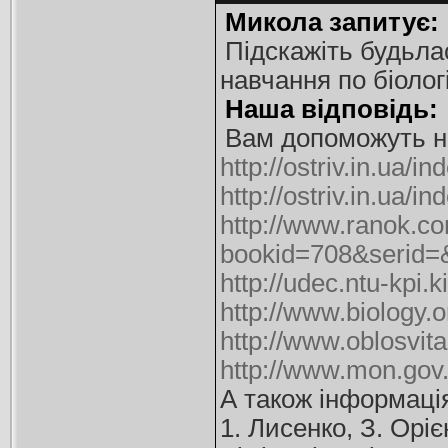
Микола запитує:
Підскажіть будьла
навчання по біологі
Наша відповідь:
Вам допоможуть на
http://ostriv.in.u
http://ostriv.in.ua
http://www.ranok.c
bookid=708&serid
http://udec.ntu-kpi
http://www.biology
http://www.oblosvi
http://www.mon.gov
А також інформаці
1. Лисенко, З. Орі