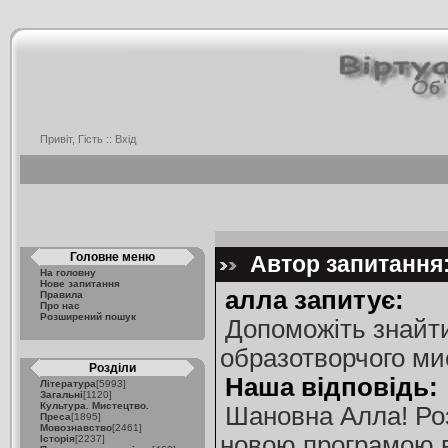
Привіт, Гість ::
Вхід
Головне меню
Автор запитання:
На головну
Нове запитання
алла запитує:
Правила
Про нас
Розширений пошук
Допоможіть знайти
образотворчого ми
Розділи
Наша відповідь:
Література
[5993]
Загальні
[1120]
Культура. Мистецтво.
Шановна Алла! Роз
Преса
[1895]
Мовознавство
[2461]
новою програмою в
Історія
[2237]