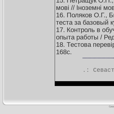
15. Петращук О.П.,
мові // Іноземні мо
16. Поляков О.Г.,
теста за базовый 
17. Контроль в об
опыта работы / Ред
18. Тестова перевір
168с.
.:
Севас
Gene