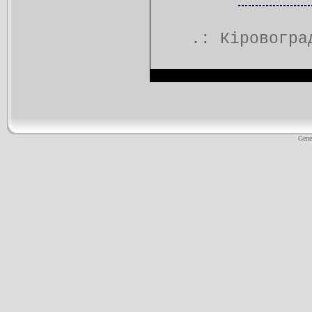
.:
Кіровогра
Gene