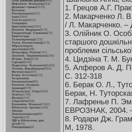
Поза умовами довідки
[463]
Міфологія. Фольклор
[249]
1. Грецов А.Г. Прак
Держава і право
[3125]
Ботаніка.
Рослинництво
[291]
2. Макарченко Л. В
Інше
[3364]
Тексти книг
[921]
/ Л. Макарченко. –
Географія.
Краєзнавство
[1001]
Біологія. Медицина
[679]
3. Олійник О. Осо
Енциклопедії. Словники
[79]
Комп'ютери.
Телекомунікації
[723]
старшого дошкільно
Театр. Кінематограф
[170]
Образотворче
проблеми сільської 
мистецтво
[288]
Філософія. Релігія
[747]
Зоологія. Тваринництво
[180]
4. Цидзіна Т. М. Бу
Фізика. Хімія
[479]
Сценарії
[545]
5. Алферов А. Д. П
Педагогіка. Психологія
[5400]
Техніка. Виробництво
[594]
Математика
[487]
С. 312-318
Етика. Естетика
[222]
Астрономія.
Космонавтика
[80]
6. Берак О. Л., Т
Екологія. Охорона
природи
[679]
Берак, Н. Туторска
Фізкультура. Спорт
[339]
Освіта
[1746]
Музика
[244]
7. Лафренье П. Эм
Соціологія
[468]
Економіка. Фінанси
[7482]
Бібліотеки. Архіви
[1488]
ЕВРОЗНАК, 2004. –
Авіація.
Повітроплавство
[80]
8. Родари Дж. Гра
Туризм
[110]
УДК в бібліотеках для
дітей
[76]
М, 1978.
Євродовідка
[4]