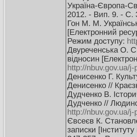
Україна-Європа-Сві
2012. - Вип. 9. - С
Гон М. М. Українсь
[Електронний ресурс
Режим доступу:
ht
Двуреченська О. С.
відносин [Електронн
http://nbuv.gov.ua/
Денисенко Г. Культ
Денисенко // Краєзн
Дудченко В. Істори
Дудченко // Людиноз
http://nbuv.gov.ua/j
Євсеєв К. Становле
записки [Інституту 