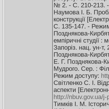
№ 2. - С. 210-213.
Наумова І. Б. Проб
конструкції [Електр
С. 135-147. - Режи
Позднякова-Кирбят'
емпіричні студії : 
Запоріз. нац. ун-т, 
Позднякова-Кирбят’
Е. Г. Позднякова-К
Мудрого. Сер. : Філ
Режим доступу:
ht
Світленко С. І. Ві
аспекти [Електронни
http://nbuv.gov.ua/
Тимків І. М. Істор