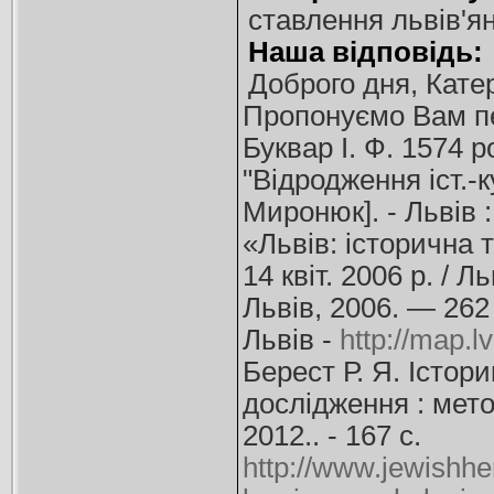
ставлення львів'я
Наша відповідь:
Доброго дня, Кате
Пропонуємо Вам пе
Буквар І. Ф. 1574 р
"Відродження іст.-к
Миронюк]. - Львів :
«Львів: історична 
14 квіт. 2006 р. / Л
Львів, 2006. — 262 
Львів -
http://map.lv
Берест Р. Я. Істор
дослідження : метод.
2012.. - 167 с.
http://www.jewishher