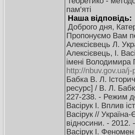
теоретико - метод
пам'яті
Наша відповідь:
Доброго дня, Кате
Пропонуємо Вам пе
Алексієвець Л. Укр
Алексієвець, І. Ва
імені Володимира Гн
http://nbuv.gov.ua
Бабка В. Л. Істори
ресурс] / В. Л. Бабк
227-238. - Режим 
Васірук І. Вплив і
Васірук // Україна-
відносини. - 2012. 
Васірук І. Феномен 