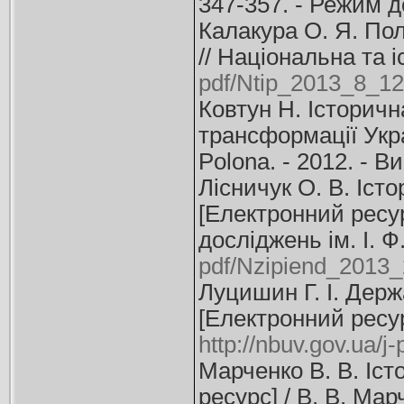
347-357. - Режим 
Калакура О. Я. Пол
// Національна та і
pdf/Ntip_2013_8_12
Ковтун Н. Історичн
трансформації Украї
Polona. - 2012. - В
Лісничук О. В. Іст
[Електронний ресурс
досліджень ім. І. Ф
pdf/Nzipiend_2013_
Луцишин Г. І. Держ
[Електронний ресурс
http://nbuv.gov.ua/
Марченко В. В. Іс
ресурс] / В. В. Мар