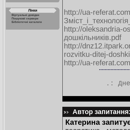
http://ua-referat.com
Лінки
Віртуальні довідки
Зміст_і_технологі
Пошукові сервери
Бібліотечні каталоги
http://oleksandria-
дошкільників.pdf
http://dnz12.itpark
rozvitku-ditej-dosh
http://ua-referat
.:
Дн
Автор запитання:
Катерина запитує