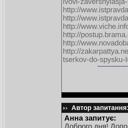
lvovi-zavershylasja
http://www.istpravd
http://www.istpravd
http://www.viche.inf
http://postup.bram
http://www.novadoba
http://zakarpattya.
tserkov-do-spysku
Автор запитання:
Анна запитує:
Доброго дня! Допо