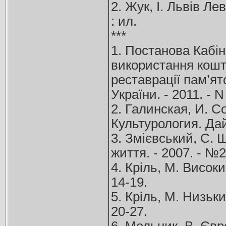
2. Жук, І. Львів Лев
: ил.
***
1. Постанова Кабін
використання кошті
реставрації пам’ят
України. - 2011. - N
2. Галинская, И. С
Культурология. Дайд
3. Змієвський, С. 
життя. - 2007. - №2
4. Кріль, М. Високий
14-19.
5. Кріль, М. Низький
20-27.