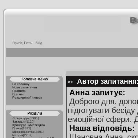
Привіт, Гість ::
Вхід
Головне меню
Автор запитання:
На головну
Нове запитання
Анна запитує:
Правила
Про нас
Розширений пошук
Доброго дня. допо
підготувати бесіду
Розділи
емоційної сфери. 
Література
[5991]
Загальні
[1120]
Культура. Мистецтво.
Наша відповідь:
Преса
[1895]
Мовознавство
[2461]
Шановна Анна, ско
Історія
[2237]