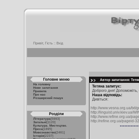
Привіт, Гість ::
Вхід
Головне меню
Автор запитання: Тетян
На головну
Тетяна запитує:
Нове запитання
Доброго дня! Допоможіть, б
Правила
Про нас
Наша відповідь:
Розширений пошук
Дивіться:
http://www.vesna.org.ua/txt/
http://linguist.univ.kiev.ua/
Розділи
http://www.refine.org.ua/pag
Література
[5993]
http://refine.org.ua/pageid-3
Загальні
[1120]
Культура. Мистецтво.
Преса
[1895]
Мовознавство
[2461]
Історія
[2237]