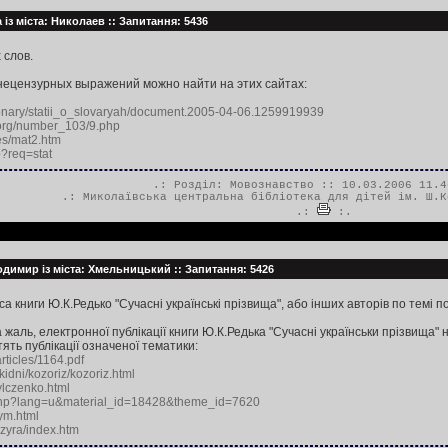
 із міста: Николаев :: Запитання: 5436
слов.
нецензурных выражений можно найти на этих сайтах:
ctionary/statii_o_slovaryah/document.2005-04-06.1259919939
.org/number_103/9.php
les/mat2.htm
p?req=stat
.: Розділ:
Мовознавство
:: 10.03.2006 11.4
.:
Миколаївська центральна бібліотека для дітей ім. Ш.К
.:
:.
димир із міста: Хмельницький :: Запитання: 5426
а книги Ю.К.Редько "Сучасні українські прізвища", або інших авторів по темі 
аль, електронної публікації книги Ю.К.Редька "Сучасні українськи прізвища"
ть публікації означеної тематики:
rticles/1164.pdf
kidni/kozoriz/kozoriz.html
sylczenko.html
ex.php?lang=u&material_id=18428&theme_id=7620
ym.html
Dzyra/index.htm