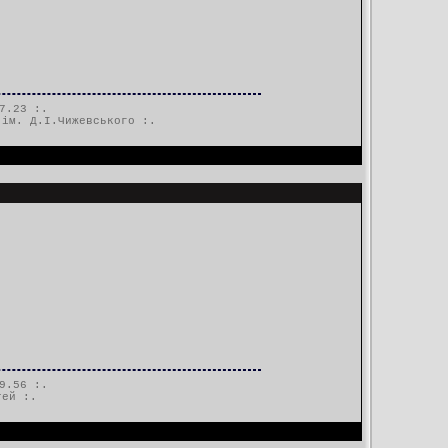
7.23 :.
 ім. Д.І.Чижевського
:.
9.56 :.
тей
:.