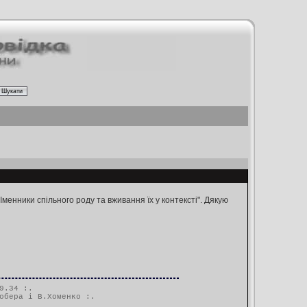
Іменники спільного роду та вживання їх у контексті". Дякую
9.34 :.
обера і В.Хоменко
:.