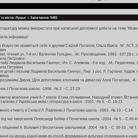
.:
:.
із міста: Луцьк :: Запитання: 5481
 літературу можна використати при написанні дипломної роботи на тему "Мовна
ела інформації:
 Искусство нравиться себе и другим/ Сергей Потапов, Ольга Вакса. -М.: АСТ, 19
вич
кл. чтения уч. 7-8 кл./ Валентин Гольдин,. -М.: Просвещение, 1983. -107,[3] с.: 
мила Петровна
ей]/ Людмила Васильева-Гангнус,; Ил. С. Алимова. -3-е изд.. -М.: Педагогика, 198
ила Петрівна
я дітей і батьків/ Людмила Васильєва-Гангнус,; Пер. з рос. Л. Горлача; Худож. Н.
вівна
озумника Дмуха: (Для допитливих хлопчиків та дівчаток)/ Алла Потапова,. -К.: Фе
чок // Початкова школа. -1998. -№ 2. - С. 27-29
витку мовлення учнів 6-7 класів: Етика спілкування. Народний етикет. Вітанн
пенко // Українська мова і література в школі. -2001. -№ 6. - С. 16-21
ного етикету в 2 класі/ Л. Павленко // Початкова школа. -2003. -№ 10. - С.14
 під час звертання/ Олександр Бобир // Початкова школа. -2004. -№ 5. - С.40-4
общения/ А. Волович // Воспитание школьников. -2004. -№ 5. - С. 30-33..; № 7. 
ння на уроках рідної мови як спосіб формування культури спілкування в учнів 5 