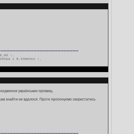
6.00 :.
обера і В.Хоменко
:.
походження українських прізвищ.
 нам знайти не вдалося. Проте пропонуємо скористатись