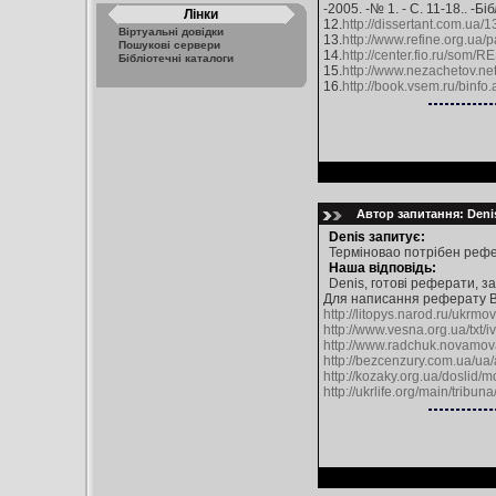
-2005. -№ 1. - С. 11-18.. -Біб
Лінки
12.
http://dissertant.com.ua/
Віртуальні довідки
13.
http://www.refine.org.ua/
Пошукові сервери
14.
http://center.fio.ru/s
Бібліотечні каталоги
15.
http://www.nezachetov.n
16.
http://book.vsem.ru/bin
Автор запитання: Denis
Denis запитує:
Терміновао потрібен рефер
Наша відповідь:
Denis, готові реферати, з
Для написання реферату В
http://litopys.narod.ru/ukrm
http://www.vesna.org.ua/txt
http://www.radchuk.novamov
http://bezcenzury.com.ua/ua
http://kozaky.org.ua/doslid
http://ukrlife.org/main/tribun