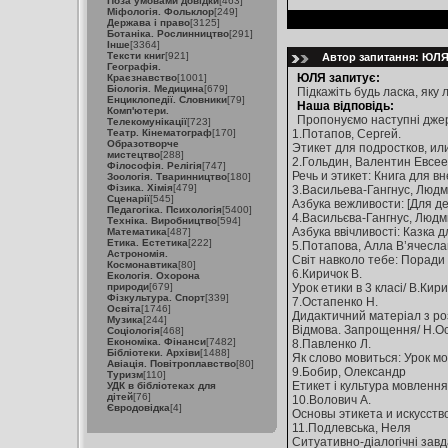
Поза умовами довідки
[463]
Міфологія. Фольклор
[249]
Держава і право
[3125]
Ботаніка. Рослинництво
[291]
Інше
[3364]
Тексти книг
[921]
Автор запитання: ЮЛЯ 
Географія.
ЮЛЯ запитує:
Краєзнавство
[1001]
Біологія. Медицина
[679]
Підкажіть будь ласка, яку
Енциклопедії. Словники
[79]
Наша відповідь:
Комп'ютери.
Пропонуємо наступні джер
Телекомунікації
[723]
Театр. Кінематограф
[170]
1.Потапов, Сергей.
Образотворче
Этикет для подростков, или
мистецтво
[288]
2.Гольдин, Валентин Евсее
Філософія. Релігія
[747]
Речь и этикет: Книга для вне
Зоологія. Тваринництво
[180]
Фізика. Хімія
[479]
3.Васильева-Гангнус, Люд
Сценарії
[545]
Азбука вежливости: [Для дет
Педагогіка. Психологія
[5400]
4.Васильєва-Гангнус, Людм
Техніка. Виробництво
[594]
Азбука ввічливості: Казка дл
Математика
[487]
Етика. Естетика
[222]
5.Потапова, Алла В’ячесла
Астрономія.
Світ навколо тебе: Поради р
Космонавтика
[80]
6.Киричок В.
Екологія. Охорона
природи
[679]
Урок етики в 3 класі/ В.Кири
Фізкультура. Спорт
[339]
7.Остапенко Н.
Освіта
[1746]
Дидактичний матеріал з роз
Музика
[244]
Відмова. Запрощення/ Н.Оста
Соціологія
[468]
Економіка. Фінанси
[7482]
8.Павленко Л.
Бібліотеки. Архіви
[1488]
Як слово мовиться: Урок мов
Авіація. Повітроплавство
[80]
9.Бобир, Олександр
Туризм
[110]
Етикет і культура мовлення
УДК в бібліотеках для
дітей
[76]
10.Волович А.
Євродовідка
[4]
Основы этикета и искусство 
11.Подлевська, Неля
Ситуативно-діалогічні завда