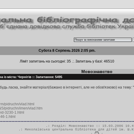
Субота 8 Серпень 2026 2:05 pm.
Ліміт запитань на сьогодні: 35 .:. Запитань у базі: 46510
Мовознавство
а із міста: Чернігів :: Запитання: 5495
удь ласка, знайти матеріал(бажано в інтернеті, але не обов'язково) на тему: "
grm/pidruchn/vlad.html
WINS/pidruchn/imen/vlad.htm
eid-3230-1.html
246-1.html
.: Розділ:
Мовознавство
:: 15.03.2006 10.4
.:
Миколаївська центральна бібліотека для дітей ім. Ш.К