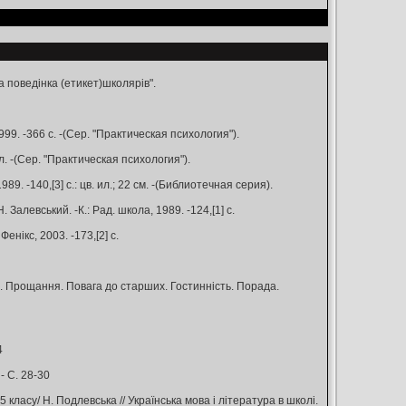
 поведінка (етикет)школярів".
99. -366 с. -(Сер. "Практическая психология").
іл. -(Сер. "Практическая психология").
9. -140,[3] с.: цв. ил.; 22 см. -(Библиотечная серия).
 Залевський. -К.: Рад. школа, 1989. -124,[1] с.
нікс, 2003. -173,[2] с.
я. Прощання. Повага до старших. Гостинність. Порада.
4
- С. 28-30
класу/ Н. Подлевська // Українська мова і література в школі.