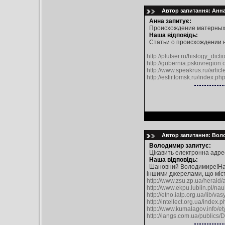
Автор запитання: Анна
Анна запитує:
Происхождение матерных 
Наша відповідь:
Статьи о происхождении 
http://plutser.ru/histogy_di
http://gubernia.pskovregion
http://www.speakrus.ru/artic
http://esfir.tomsk.ru/index.ph
Автор запитання: Воло
Володимир запитує:
Цікавить електронна адрес
Наша відповідь:
Шановний Володимире!На ж
іншими джерелами, що містя
http://www.zsu.zp.ua/herald/a
http://www.ekpu.lublin.pl/nau
http://etno.iatp.org.ua/lib/va
http://intellect.org.ua/ind
http://www.kumalagov.info/et
http://langs.com.ua/publics/