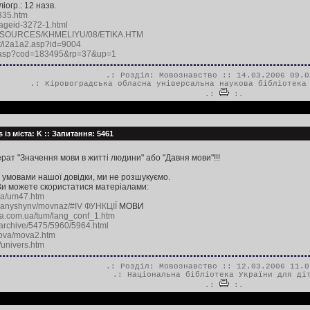
ліогр.: 12 назв.
1335.htm
pageid-3272-1.html
om/RESOURCES/KHMELIYU/08/ETIKA.HTM
et/i2a1a2.asp?id=9004
fo.asp?cod=183495&rp=37&up=1
.: Розділ:
Мовознавство
:: 14.03.2006 09.0
.:
Кіровоградська обласна універсальна наукова бібліотека
.:
:.
 із міста: K :: Запитання: 5461
ат "Значення мови в житті людини" або "Давня мови"!!!
а умовами нашої довідки, ми не розшукуємо.
и можете скористатися матеріалами:
ova/um47.htm
/ivanyshynv/movnaz/#IV ФУНКЦІЇ
МОВИ
a.com.ua/tum/lang_conf_1.htm
/archive/5475/5960/5964.html
/mova/mova2.htm
a/univers.htm
.: Розділ:
Мовознавство
:: 12.03.2006 11.0
.:
Національна бібліотека України для ді
.:
:.