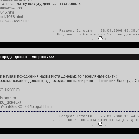
 але за платну послугу, дивіться на сторінках:
bank/4894.php
2845.htm
html/4078.html
omna/work4697.htm
.: Раздел:
Історія
:: 26.09.2006 00.39.
.:
Національна бібліотека України для ді
.:
:.
 города: Донецк :: Вопрос: 7353
 наувазі походження назви міста Донецьк, то перегляньте сайти:
переіменовано в Донецьк, від походження назви річки — Північний Донець, а С
/history.htm
istory.html
/Герб_Донецка
an/konf/SiteXXI_06/fotogal1.htm
.: Раздел:
Історія
:: 25.09.2006 10.44.
.:
Львівська обласна бібліотека для діт
.:
:.