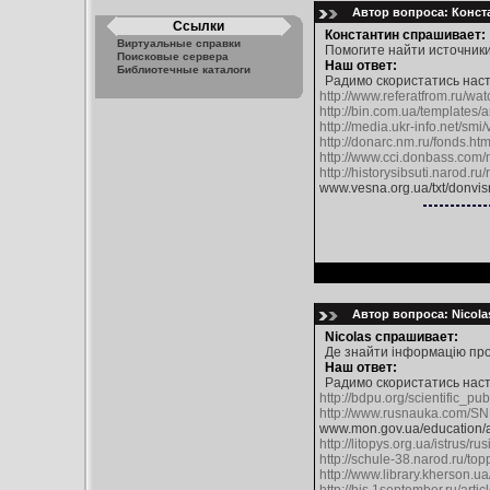
Автор вопроса: Конста
Ссылки
Константин спрашивает:
Виртуальные справки
Помогите найти источники
Поисковые сервера
Наш ответ:
Библиотечные каталоги
Радимо скористатись нас
http://www.referatfrom.ru/wa
http://bin.com.ua/templates/a
http://media.ukr-info.net/s
http://donarc.nm.ru/fonds.ht
http://www.cci.donbass.com
http://historysibsuti.narod.ru
www.vesna.org.ua/txt/donvis
Автор вопроса: Nicola
Nicolas спрашивает:
Де знайти інформацію про 
Наш ответ:
Радимо скористатись нас
http://bdpu.org/scientific_
http://www.rusnauka.com/SN
www.mon.gov.ua/education/
http://litopys.org.ua/istrus/ru
http://schule-38.narod.ru/to
http://www.library.kherson.ua