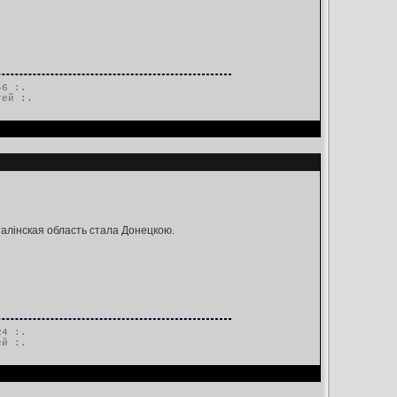
46 :.
тей
:.
талінская область стала Донецкою.
24 :.
ей
:.