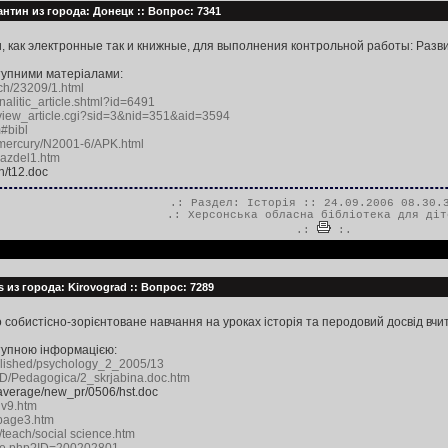
нтин из города: Донецк :: Вопрос: 7341
, как электронные так и книжные, для выполнения контрольной работы: Развит
тупними матеріалами:
tch/23209/1.html
nalitic_article.shtml?id=6491
mi/view_article.cgi?sid=3&nid=351&aid=3594
m#bibl
/mercury/N2001-6/APK.html
/razdel1.htm
n/t12.doc
.: Раздел:
Історія
:: 24.09.2006 08.30.
.:
Херсонська обласна бібліотека для діт
.:
:.
s из города: Kirovograd :: Вопрос: 7289
собистісно-зорієнтоване навчання на уроках історія та перодовий досвід вчите
тупною інформацією:
published/psychology_2_2005/13
D/Pedagogica/2_skrjabina.doc.htm
average/new_pr/0506/hst.doc
siv9.htm
ppage3.htm
/teach/social science.htm