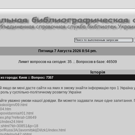
Пятница 7 Августа 2026 8:54 pm.
Лимит вопросов на сегодня: 35 .:. Вопросов в базе: 46509
Історія
из города: Киев :: Вопрос: 7357
й якщо ви мені дасте сайти на яких я зможу знайти інформацію про 1 Україна у
 роль у суспільно-політичному розвитку України
айте уважно умови нашої довідки. Ви можете задавати лише одне запитання. П
askoi/grn/09.html
l04.htm
opovidannia/r01.html
ndex.php?referat=18649
11/index24.html
ew.shtml?Id=30851&p=18
hor/Russ/JA/JavornitskijDI/izk1/index.html
t/subtelny/s42.phtml