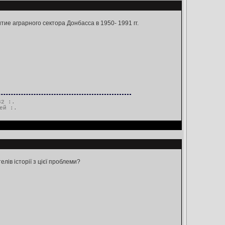
ие аграрного сектора Донбасса в 1950- 1991 гг.
32 :.
ей
:.
лів історії з цієї проблеми?