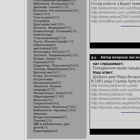
Поза умовами довідки
[463]
Готові роботи з Вашої теми,
Міфологія. Фольклор
[249]
Держава і право
[3125]
http://www.kneu.net.ua/refs
Ботаніка. Рослинництво
[291]
http://infoworks.com.ua/htm/
Інше
[3364]
http://www.referat2000.com/
Тексти книг
[921]
Географія.
http://msoffice.com.ua/dipl
Краєзнавство
[1001]
Біологія. Медицина
[679]
Енциклопедії. Словники
[79]
Комп'ютери.
Телекомунікації
[723]
Театр. Кінематограф
[170]
Образотворче
мистецтво
[288]
Філософія. Релігія
[747]
Зоологія. Тваринництво
[180]
Автор вопроса: нат из
Фізика. Хімія
[479]
Сценарії
[545]
нат спрашивает:
Педагогіка. Психологія
[5400]
Походження назви города
Техніка. Виробництво
[594]
Наш ответ:
Математика
[487]
Етика. Естетика
[222]
Доброго дня! Якщо Ви мали
Астрономия.
В 1961 році Сталіно було 
Космонавтика
[80]
http://www.partner.dn.ua/all/
Экология. Охрана
природы
[679]
http://www.solart.com.ua/Alex
Физкультура. Спорт
[339]
http://history.doneck.info/
Образование
[1746]
http://www.partner.dn.ua/all/h
Музыка
[244]
http://ru.wikipedia.org/wiki
Социология
[468]
Экономика. Финансы
[7482]
http://donntu.edu.ua/ukraini
Библиотеки. Архивы
[1488]
Авиация.
Воздухоплавание
[80]
Туризм
[110]
УДК в библиотеках для
детей
[76]
Евросправка
[4]