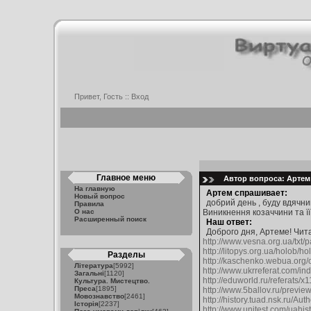
Привет, Гость ::
Вход
Главное меню
Автор вопроса: Артем 
На главную
Артем спрашивает:
Новый вопрос
добрий день , буду вдячни
Правила
О нас
Виникнення козаччини та її
Расширенный поиск
Наш ответ:
Доброго дня, Артеме! Чит
http://www.vesna.org.ua/txt/p
http://litopys.org.ua/holob/ho
Разделы
http://kaschenko.webua.org/
Література
[5992]
http://www.ukrreferat.com/i
Загальні
[1120]
http://eduworld.ru/referats/x
Культура. Мистецтво.
Преса
[1895]
http://www.5ballov.ru/previ
Мовознавство
[2461]
http://history.tuad.nsk.ru/Aut
Історія
[2237]
http://www.unitest.com/uahis