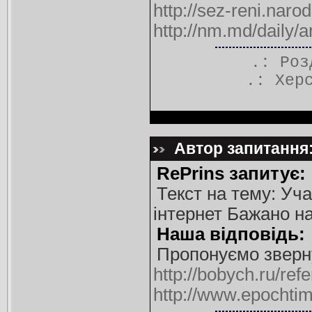
http://sez-reni.naro
http://nm.md/daily/a
.: Ро
.:
Хер
Автор запитання: 
RePrins запитує:
Текст на тему: Уч
інтернет Бажано на
Наша відповідь:
Пропонуємо зверну
http://bobych.ru/ref
http://www.epochtim