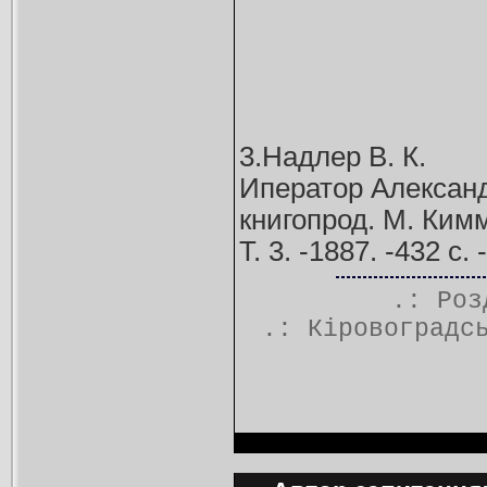
3.Надлер В. К.
Иператор Александр
книгопрод. М. Кимм
Т. 3. -1887. -432 с
.: Ро
.:
Кіровоградс