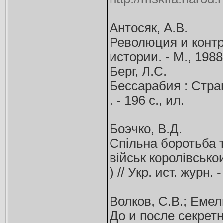
Антосяк, А.В.
Революция и контр
истории. - М., 1988.
Берг, Л.С.
Бессарабия : Стран
. - 196 с., ил.
Боэчко, В.Д.
Спiльна боротьба т
вiйськ королiвсько
) // Укр. ист. журн. 
Волков, С.В.; Емел
До и после секретны