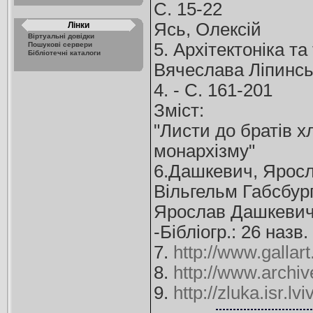
С. 15-22
Ясь, Олексій
Лінки
Віртуальні довідки
5. Архітектоніка та
Пошукові сервери
Бібліотечні каталоги
Вячеслава Ліпинськ
4. - С. 161-201
Зміст:
"Листи до братів хл
монархізму"
6.Дашкевич, Ярос
Вільгельм Габсбург
Ярослав Дашкевич /
-Бібліогр.: 26 назв.
7.
http://www.gallar
8.
http://www.archi
9.
http://zluka.isr.lv