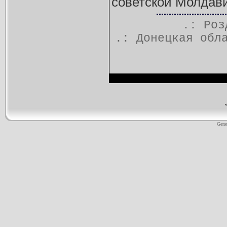
советской Молдавии
.: Ро
.:
Донецкая обл
Gene