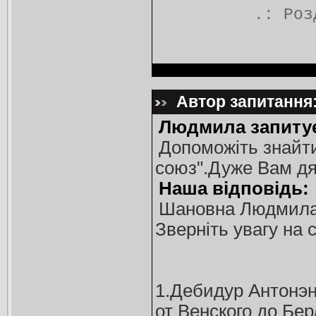
.: Ро
Автор запитання:
Людмила запиту
Допоможіть знайти
союз".Дуже Вам дя
Наша відповідь:
Шановна Людмила!
Зверніть увагу на 
1.Дебидур Антонэ
от Венского до Бер