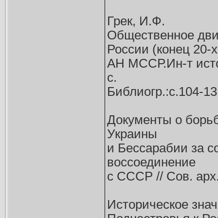
Грек, И.Ф.
Общественное движ
России (конец 20-х 
АН МССР.Ин-т исто
с.
Библиогр.:с.104-13
Документы о борь
Украины
и Бессарабии за с
воссоединение
с СССР // Сов. арх. 
Историческое зна