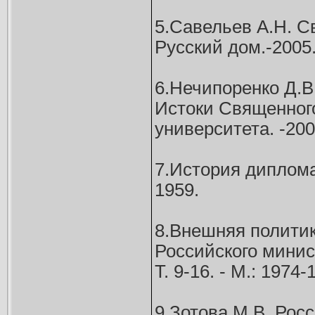
5.Савельев А.Н. С
Русский дом.-2005
6.Нечипоренко Д.В
Истоки Священного
университета. -2000
7.История дипломати
1959.
8.Внешняя политик
Российского минис
Т. 9-16. - М.: 1974-
9.Зотова М.В. Рос