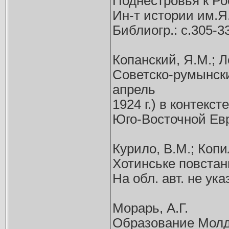
Поднестровья к Рос
Ин-т истории им.Я.
Библиогр.: с.305-3
Копанский, Я.М.; Л
Советско-румынск
апрель
1924 г.) в контек
Юго-Восточной Евро
Курило, В.М.; Копил
Хотинське повстанн
На обл. авт. не ука
Морарь, А.Г.
Образование Молд