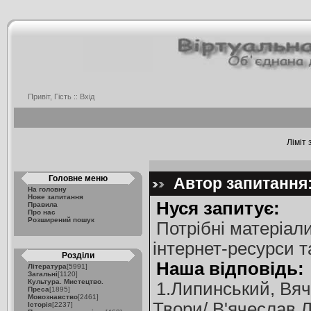
Привіт, Гість ::
Вхід
Ліміт 
Головне меню
Автор запитання: 
На головну
Нове запитання
Нуся запитує:
Правила
Про нас
Розширений пошук
Потрібні матеріали
інтернет-ресурси т
Розділи
Наша відповідь:
Література
[5991]
Загальні
[1120]
Культура. Мистецтво.
1.Липинський, Вя
Преса
[1895]
Мовознавство
[2461]
Твори/ В'ячеслав 
Історія
[2237]