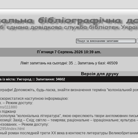
П`ятниця 7 Серпень 2026 10:39 am.
Ліміт запитань на сьогодні: 35 .:. Запитань у базі: 46509
Версія для друку
 із міста: Ужгород :: Запитання: 34602
ографи! Допоможіть, будь-ласка, знайти визначення терміна "колоніальний ром
 скористатися наступною інформацією:
 – Режим доступу:
ons/111880
к піджанр
осполука “колоніальна література”, якою окреслюють твори англомовних письм
зиції: Захід – Схід; світло – темрява; раціональне – ірраціональне; культур
онізованих. – Режим доступу:
1295/index.html
ный роман последней трети XX века в контексте литературы Великобритании