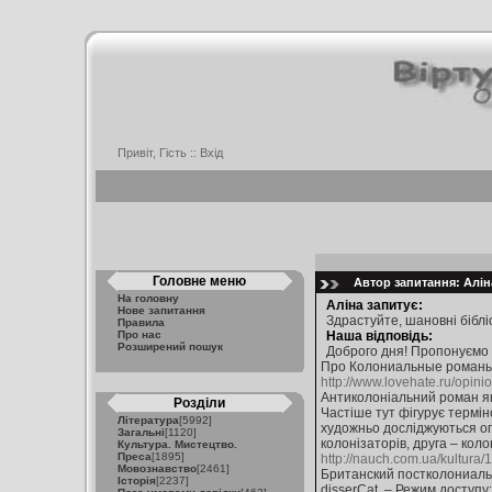
Привіт, Гість ::
Вхід
Головне меню
Автор запитання: Аліна
На головну
Аліна запитує:
Нове запитання
Здрастуйте, шановні біблі
Правила
Про нас
Наша відповідь:
Розширений пошук
Доброго дня! Пропонуємо
Про Колониальные романы.
http://www.lovehate.ru/opini
Антиколоніальний роман я
Розділи
Частіше тут фігурує термін
Література
[5992]
художньо досліджуються опо
Загальні
[1120]
колонізаторів, друга – кол
Культура. Мистецтво.
Преса
[1895]
http://nauch.com.ua/kultura/
Мовознавство
[2461]
Британский постколониаль
Історія
[2237]
disserCat. – Режим доступу: