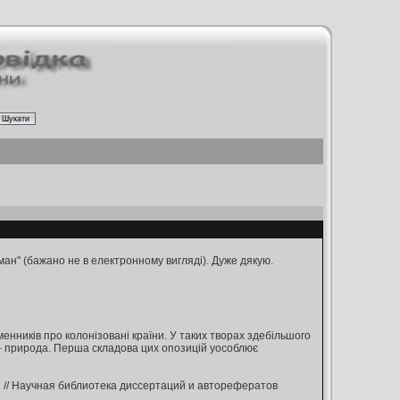
ан" (бажано не в електронному вигляді). Дуже дякую.
енників про колонізовані країни. У таких творах здебільшого
а – природа. Перша складова цих опозицій уособлює
 // Научная библиотека диссертаций и авторефератов