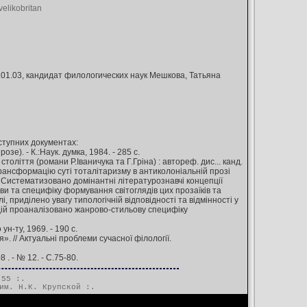
velikobritan
.01.03, кандидат филологических наук Мешкова, Татьяна
ступних документах:
е). - К.:Наук. думка, 1984. - 285 с.
оліття (романи Р.Іваничука та Г.Гріна) : автореф. дис... канд.
ню трансформацію суті тоталітаризму в антиколоніальній прозі
а. Систематизовано домінантні літературознавчі концепції
ови та специфіку формування світоглядів цих прозаїків та
 приділено увагу типологічній відповідності та відмінності у
дій проаналізовано жанрово-стильову специфіку
ун-ту, 1969. - 190 с.
». // Актуальні проблеми сучасної філології.
. - № 12. - С.75-80.
.55 :.
им. Н.К. Крупской
:.