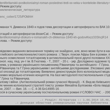
ent/britanskii-postkolonialnyi-roman-poslednei-treti-xx-veka-v-kontekste-literatury-
 Режим доступу:
ki/Приключенческая_литература
nsf/enc_colier/1725/РОМАН
манах Ч. Диккенса 1840-х годов тема диссертации и автореферата по ВАК 10
таций и авторефератов disserCat. – Режим доступу:
ntent/kolonialnyi-diskurs-v-romanakh-ch-dikkensa-1840-kh-godov#ixzz33ShcjR14
лова. – Режим доступу:
l
овідкових виданнях визначення терміну не знайдено, але, воно може бути в на
глийского антиколониалистского романа : ( Творч. поиски Афры Бен в роман. проз
нього осмислення тоталітаризму в антиколоніальній прозі другої половини XX ст
Терноп. нац. пед. ун-т ім. В.Гнатюка. - Т., 2007. - 20 c. - укp. Досліджено худож
крема, у романах українського письменника Р.Іваничука та англійського - Г.Грін
Р.Іваничука та Г.Гріна українськими і англійськими дослідниками. З'ясовано ум
 опозиції до тоталітаризму. Виявлено деконструкцію його колоніальної моделі,
ремих морально-етичних концептів. На базі методології постколоніальних сту
Гріна та Р.Іваничука.
ізму і війни. (Антіколоніальний роман сучасної Франції). - К.:Вид-во Київського 
к чинник колоніальної стратегії тексту: роман Михайла Булгакова «Біла гвардія
е, 2007. — Вип. 16. — С. 4-36 Бп14995-16 .
сія в сучасному українському постколоніальному романі // СЛОВО І ЧАС . - 2008 
.: Розділ:
Література
:: 1.06.2014 15.46
.:
Донецкая областная универсальная научная библиотека 