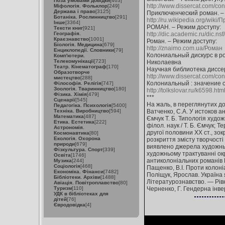
Поза умовами довідки
[463]
http://www.dissercat.com/cont
Міфологія. Фольклор
[249]
Держава і право
[3125]
Приключенческий роман. –
Ботаніка. Рослинництво
[291]
http://ru.wikipedia.org/wi
Інше
[3364]
РОМАН. – Режим доступу:
Тексти книг
[921]
Географія.
http://dic.academic.ru/dic.
Краєзнавство
[1001]
Роман. – Режим доступу:
Біологія. Медицина
[679]
http://znaimo.com.ua/Роман
Енциклопедії. Словники
[79]
Колониальный дискурс в ро
Комп'ютери.
Телекомунікації
[723]
Николаевна
Театр. Кінематограф
[170]
Научная библиотека диссер
Образотворче
http://www.dissercat.com/co
мистецтво
[288]
Колониальный : значение с
Філософія. Релігія
[747]
Зоологія. Тваринництво
[180]
http://tolkslovar.ru/k6598.htm
Фізика. Хімія
[479]
***
Сценарії
[545]
На жаль, в переглянутих д
Педагогіка. Психологія
[5400]
Техніка. Виробництво
[594]
Ватченко, С.А. У истоков ан
Математика
[487]
Ємчук Т. Б. Типологія худож
Етика. Естетика
[222]
філол. наук / Т. Б. Ємчук; 
Астрономія.
другої половини XX ст., зо
Космонавтика
[80]
Екологія. Охорона
розкриття змісту творчості 
природи
[679]
виявлено джерела художньої
Фізкультура. Спорт
[339]
художньому трактуванні ок
Освіта
[1746]
антиколоніальних романів Г.
Музика
[244]
Соціологія
[468]
Пащенко, В.І. Проти колоніал
Економіка. Фінанси
[7482]
Поліщук, Ярослав. Україна я
Бібліотеки. Архіви
[1488]
Літературознавство. — Рівн
Авіація. Повітроплавство
[80]
Туризм
[110]
Черненко, Г. Гендерна інвер
УДК в бібліотеках для
дітей
[76]
Євродовідка
[4]