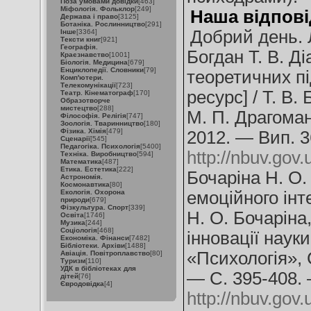
Поза умовами довідки
[463]
Міфологія. Фольклор
[249]
Наша відпові
Держава і право
[3125]
Ботаніка. Рослинництво
[291]
Добрий день. 
Інше
[3364]
Тексти книг
[921]
Географія.
Богдан Т. В. Ді
Краєзнавство
[1001]
Біологія. Медицина
[679]
Енциклопедії. Словники
[79]
теоретичних п
Комп'ютери.
Телекомунікації
[723]
ресурс] / Т. В
Театр. Кінематограф
[170]
Образотворче
мистецтво
[288]
М. П. Драгоман
Філософія. Релігія
[747]
Зоологія. Тваринництво
[180]
Фізика. Хімія
[479]
2012. — Вип. 3
Сценарії
[545]
Педагогіка. Психологія
[5400]
http://nbuv.g
Техніка. Виробництво
[594]
Математика
[487]
Етика. Естетика
[222]
Бочаріна Н. О.
Астрономія.
Космонавтика
[80]
Екологія. Охорона
емоційного інте
природи
[679]
Фізкультура. Спорт
[339]
Н. О. Бочаріна
Освіта
[1746]
Музика
[244]
Соціологія
[468]
інновації науки
Економіка. Фінанси
[7482]
Бібліотеки. Архіви
[1488]
«Психологія»,
Авіація. Повітроплавство
[80]
Туризм
[110]
УДК в бібліотеках для
— С. 395-408.
дітей
[76]
Євродовідка
[4]
http://nbuv.go