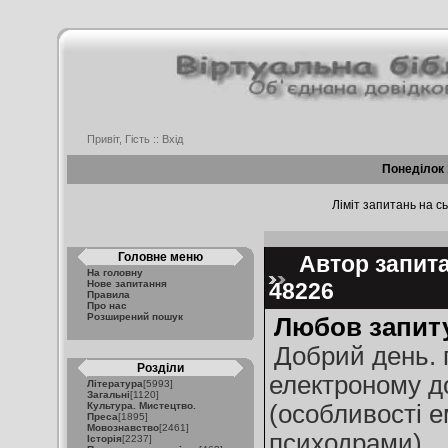
Привіт, Гість ::
Вхід
Понеділок 
Ліміт запитань на сь
Головне меню
Автор запита
На головну
Нове запитання
48226
Правила
Про нас
Розширений пошук
Любов запит
Добрий день. 
Розділи
електроному д
Література
[5993]
Загальні
[1120]
Культура. Мистецтво.
(особливості е
Преса
[1895]
Мовознавство
[2461]
психодрами).
Історія
[2237]