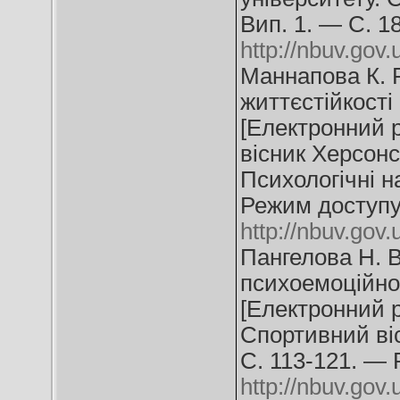
Вип. 1. — С. 1
http://nbuv.go
Маннапова К. 
життєстійкості
[Електронний р
вісник Херсонс
Психологічні н
Режим доступу
http://nbuv.go
Пангелова Н. В
психоемоційног
[Електронний ре
Спортивний ві
С. 113-121. — 
http://nbuv.go