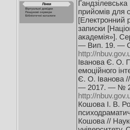
Гандзілевська
Лінки
Віртуальні довідки
прийомів для о
Пошукові сервери
Бібліотечні каталоги
[Електронний ре
записки [Націо
академія»]. Сер
— Вип. 19. — 
http://nbuv.go
Іванова Є. О. 
емоційного інте
Є. О. Іванова 
— 2017. — № 2
http://nbuv.go
Кошова І. В. Р
психодраматичн
Кошова // Наук
університету. 