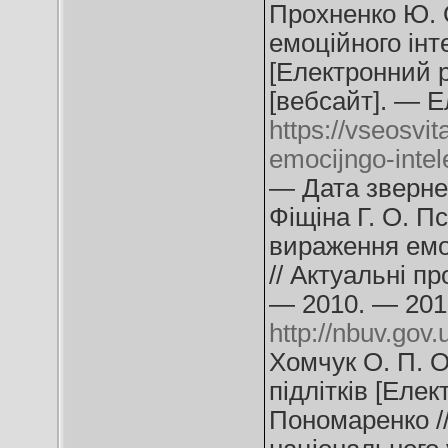
Прохненко Ю. О
емоційного інте
[Електронний р
[вебсайт]. — Е
https://vseosvita
emocijngo-intel
— Дата звернен
Фіщіна Г. О. П
вираження емоц
// Актуальні п
— 2010. — 201
http://nbuv.go
Хомчук О. П. 
підлітків [Елек
Пономаренко //