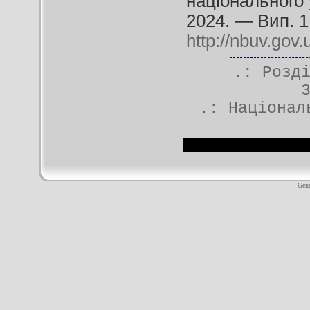
національного 
2024. — Вип. 1
http://nbuv.go
.: Розд
.:
Націонал
Gene