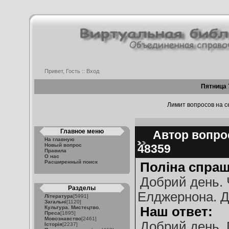
Привет, Гость ::
Вход
Пятница 
Лимит вопросов на се
Главное меню
Автор вопрос
На главную
Новый вопрос
48359
Правила
О нас
Расширенный поиск
Поліна спраш
Добрий день. Ч
Разделы
Елджернона. Д
Література
[5991]
Загальні
[1120]
Культура. Мистецтво.
Наш ответ:
Преса
[1895]
Мовознавство
[2461]
Добрий день, 
Історія
[2237]