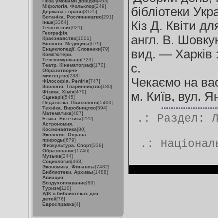
Поза умовами довідки
[463]
Міфологія. Фольклор
[249]
бібліотеки Укра
Держава і право
[3125]
Ботаніка. Рослинництво
[291]
Кіз Д. Квіти дл
Інше
[3364]
Тексти книг
[921]
Географія.
англ. В. Шовку
Краєзнавство
[1001]
Біологія. Медицина
[679]
Енциклопедії. Словники
[79]
вид. — Харків 
Комп'ютери.
Телекомунікації
[723]
с.
Театр. Кінематограф
[170]
Образотворче
мистецтво
[288]
Чекаємо на вас
Філософія. Релігія
[747]
Зоологія. Тваринництво
[180]
Фізика. Хімія
[479]
м. Київ, вул. Я
Сценарії
[545]
Педагогіка. Психологія
[5400]
Техніка. Виробництво
[594]
Математика
[487]
.: Раздел:
Етика. Естетика
[222]
Астрономия.
Космонавтика
[80]
Экология. Охрана
природы
[679]
.:
Націонал
Физкультура. Спорт
[339]
Образование
[1746]
Музыка
[244]
Социология
[468]
Экономика. Финансы
[7482]
Библиотеки. Архивы
[1488]
Авиация.
Воздухоплавание
[80]
Туризм
[110]
УДК в библиотеках для
детей
[76]
Евросправка
[4]