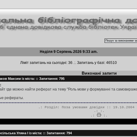
Неділя 9 Серпень 2026 9:33 am.
Ліміт запитань на сьогодні: 36 .:. Запитань у базі: 46510
Виконані запити
ков Максим із міста: :: Запитання: 795
:
йт где можно найти реферат на тему "Роль мови у формуванні та самовираже
ые рефераты.
.: Розділ:
Поза умовами довідки
:: 19.10.2004 
.:
:.
.:
:.
ільська Уляна І із міста: :: Запитання: 794