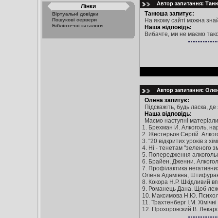
Автор запитання: Танюш
Лінки
Танюша запитує:
Віртуальні довідки
Пошукові сервери
На якому сайті можна зна
Бібліотечні каталоги
Наша відповідь:
Вибачте, ми не маємо тако
Автор запитання: Олен
Олена запитує:
Підскажіть, будь ласка, д
Наша відповідь:
Маємо наступні матеріали
1. Брехман И. Алкоголь, нар
2. Жестерьов Сергій. Алкогол
3. "20 відкритих уроків з хім
4. Ні - тенетам "зеленого змі
5. Попередження алкогольної 
6. Брайен, Дженни. Алкоголь
7. Профілактика негативних 
Олена Адамівна, Штифурак, 
8. Кокора Н.Р. Шкідливий вп
9. Романець Дана. Щоб лежав
10. Максимова Н.Ю. Психоло
11. Трахтенберг І.М. Хімічні
12. Прозоровский В. Лекарст