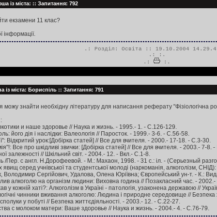
а із міста: :: Запитання: 792
йти екзамени 11 клас?
ї інформації.
.: Розділ:
Освіта
:: 19.10.2004 14.29.4
.:
:.
.:
:.
а із міста: Бориспіль :: Запитання: 791
е я можу знайти необхідну літературу для написання реферату "Фізіологічна р
:
котики и наше здоровье // Наука и жизнь. - 1995.- 1. - С.126-129.
ь: його дія і наслідки: Валеологія // Паросток. - 1999.- 3-6. - С.56-58.
ії": Відкритий урок:[Добірка статей] // Все для вчителя. - 2000.- 17-18. - С.3-30.
я"!: Все про шкідливі звички: [Добірка статей] // Все для вчителя. - 2003.- 7-8. - 
залежності // Шкільний світ. - 2004.- 12. - Вкл.- С.1-8.
 /Пер. с англ. Н.Дорофеевой. - М.: Махаон, 1998. - 31 с.: іл. - (Серьезный разго
явищ серед учнівської та студентської молоді (наркоманія, алкоголізм, СНІД): 
Володимир Сергійович, Удалова, Олена Юріївна; Європейський ун-т. - К.: Вида
лив алкоголю на організм людини: Виховна година // Позакласний час. - 2002.- 17
 у кожній хаті?: Алкоголізм в Україні - патологія, узаконена державою // Україна
гічні чинники вживання алкоголю: Людина і природне середовище // Безпека жит
 сполуки у побуті // Безпека життєдіяльності. - 2003.- 12. - С.22-27.
ва с молоком матери: Ваше здоровье // Наука и жизнь. - 2004.- 4. - С.76-79.