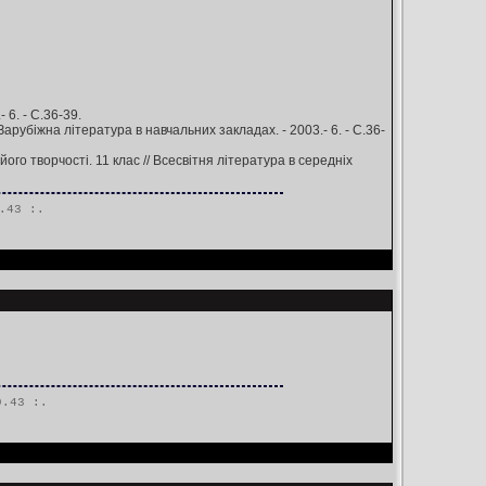
6. - С.36-39.
рубіжна література в навчальних закладах. - 2003.- 6. - С.36-
ого творчості. 11 клас // Всесвітня література в середніх
.43 :.
9.43 :.