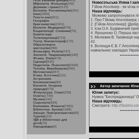
Поза умовами довідки
[463]
Новосільська Уляна І зап
Міфологія. Фольклор
[249]
Гійом Аполінер - як чітка 
Держава і право
[3125]
Ботаніка. Рослинництво
[291]
Наша відповідь:
Інше
[3364]
Можемо запропонувати лі
Тексти книг
[921]
1. Про Гійома Аполлінера: (1
Географія.
2. [Гійом Аполлінер]: [Добір
Краєзнавство
[1001]
Біологія. Медицина
[679]
3. Ісак О.А. Будівничий при
Енциклопедії. Словники
[79]
4. Ярошенко О. Перша ласті
Комп'ютери.
5. Мележик В. Таємниця нар
Телекомунікації
[723]
Театр. Кінематограф
[170]
42.
Образотворче
6. Волощук Є.В. Г.Аполлінер
мистецтво
[288]
навчальних закладах України
Філософія. Релігія
[747]
Зоологія. Тваринництво
[180]
Фізика. Хімія
[479]
Сценарії
[545]
Педагогіка. Психологія
[5400]
Техніка. Виробництво
[594]
Математика
[487]
Етика. Естетика
[222]
Астрономія.
Космонавтика
[80]
Екологія. Охорона
Автор запитання: Юлия
природи
[679]
Юлия запитує:
Фізкультура. Спорт
[339]
Освіта
[1746]
Нужна "Бесприданница" О
Музика
[244]
Наша відповідь:
Соціологія
[468]
Смотрите:
http://5ballov.c
Економіка. Фінанси
[7482]
Бібліотеки. Архіви
[1488]
Авіація. Повітроплавство
[80]
Туризм
[110]
УДК в бібліотеках для
дітей
[76]
Євродовідка
[4]