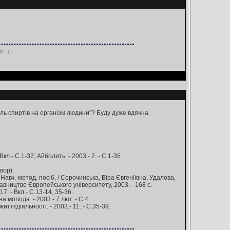
3 :.
оль спиртів на організм людини"? Буду дуже вдячна.
Вкл.- С.1-32; Айболить. - 2003.- 2. - С.1-35.
вор).
Навч.-метод. посіб. / Сорочинська, Віра Євгеніївна, Удалова,
вництво Європейського університету, 2003. - 168 с.
. - Вкл.- С.13-14, 35-36.
 молода. - 2003.- 7 лют. - С.4.
тєдіяльності. - 2003.- 11. - С.35-39.