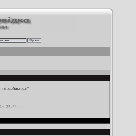
нні особистості"
14.29.44 :.