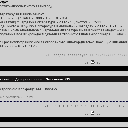
итує:
постать європейського авангарду.
тературу за Вашою темою:
880-1918) // Тема. - 1999.- 3. - С.101-104.
ка статей] // Зарубіжна література. - 2002.- 43, листоп. - С.2-22.
йдешнього // Зарубіжна література в навчальних закладах. - 2002.- 11. - С.62.
вка Гійома Аполлінера // Зарубіжна література в навчальних закладах. - 2003.- 
одження поезії: Урок-дослідження за творчістю Гійома Аполлінера. 11 клас // За
 і розвиток французької та європейської авангардистської поезії: До вивчення й
. - 2003.- 10. - С.41-47.
.: Розділ:
Література
:: 19.10.2004 14.29
.:
:.
.:
:.
 із міста: Днепропетровск :: Запитання: 793
стровского в сокращении. Спасибо
om.ru/kratkie/43_1.html
.: Розділ:
Тексти книг
:: 19.10.2004 14.2
.:
:.
.:
:.