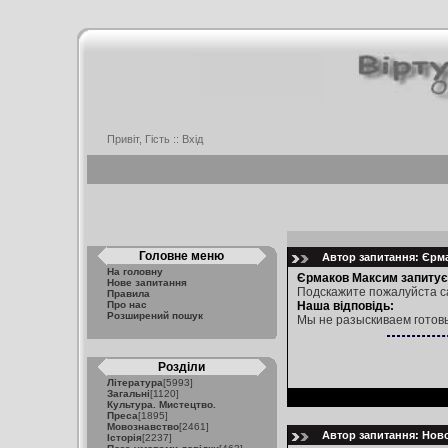
Привіт, Гість ::
Вхід
Головне меню
Автор запитання: Єрма
На головну
Єрмаков Максим запитує
Нове запитання
Подскажите пожалуйста са
Правила
Про нас
Наша відповідь:
Розширений пошук
Мы не разыскиваем готов
Розділи
Література
[5993]
Загальні
[1120]
Культура. Мистецтво.
Преса
[1895]
Мовознавство
[2461]
Автор запитання: Новос
Історія
[2237]