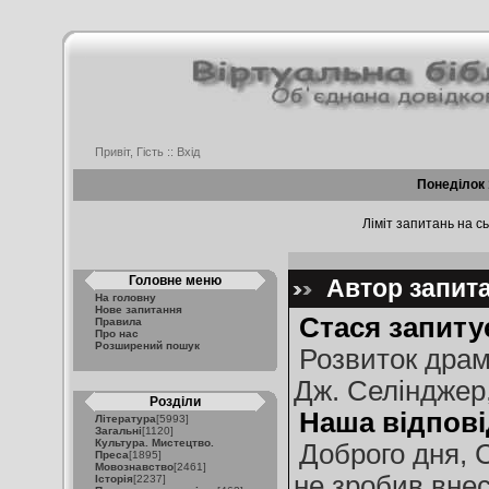
Привіт, Гість ::
Вхід
Понеділок 
Ліміт запитань на сь
Головне меню
Автор запита
На головну
Нове запитання
Стася запиту
Правила
Про нас
Розширений пошук
Розвиток драма
Дж. Селінджер,
Розділи
Наша відпові
Література
[5993]
Загальні
[1120]
Культура. Мистецтво.
Доброго дня, 
Преса
[1895]
Мовознавство
[2461]
не зробив внес
Історія
[2237]