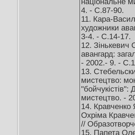
національне ми
4. - С.87-90.
11. Кара-Васил
художники аван
3-4. - С.14-17.
12. Зінькевич 
авангард: зага
- 2002.- 9. - С.
13. Стебельски
мистецтво: мо
"бойчукістів":
мистецтво. - 20
14. Кравченко 
Охріма Кравчен
// Образотворче
15. Папета Ол