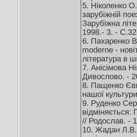
5. Ніколенко О
зарубіжній поез
Зарубіжна літе
1998.- 3. - С.32
6. Пахаренко В
moderne - новіт
література в шк
7. Анісімова Н
Дивослово. - 20
8. Пащенко Євг
нашої культури 
9. Руденко Сер
відміняється: 
// Родослав. - 1
10. Жадан Л.В.