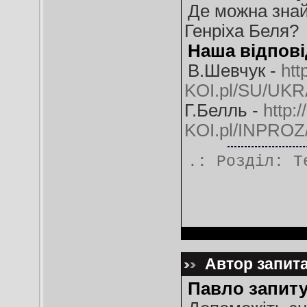
Де можна знай
Генріха Беля?
Наша відпові
В.Шевчук -
htt
KOI.pl/SU/UK
Г.Белль -
http:
KOI.pl/INPROZ
.: Розділ:
Т
Автор запита
Павло запиту