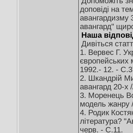
Допоможіть зн
доповіді на те
авангардизму 30
авангард" щиро
Наша відпові
Дивіться статті
1. Вервес Г. У
європейських ма
1992.- 12. - С.3
2. Шкандрій М
авангард 20-х //
3. Моренець В
модель жанру //
4. Родик Костя
література? "Ав
черв. - С.11.