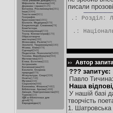
Поза умовами довідки
[463]
Міфологія. Фольклор
[249]
писали прозові
Держава і право
[3125]
Ботаніка. Рослинництво
[291]
Інше
[3364]
Тексти книг
[921]
.: Розділ:
Географія.
Краєзнавство
[1001]
Біологія. Медицина
[679]
Енциклопедії. Словники
[79]
Комп'ютери.
.:
Націонал
Телекомунікації
[723]
Театр. Кінематограф
[170]
Образотворче
мистецтво
[288]
Філософія. Релігія
[747]
Зоологія. Тваринництво
[180]
Фізика. Хімія
[479]
Сценарії
[545]
Педагогіка. Психологія
[5400]
Техніка. Виробництво
[594]
Математика
[487]
Автор запита
Етика. Естетика
[222]
Астрономія.
Космонавтика
[80]
??? запитує:
Екологія. Охорона
природи
[679]
Фізкультура. Спорт
[339]
Павло Тичина:
Освіта
[1746]
Музика
[244]
Соціологія
[468]
Наша відпові
Економіка. Фінанси
[7482]
Бібліотеки. Архіви
[1488]
У нашій базі д
Авіація. Повітроплавство
[80]
Туризм
[110]
УДК в бібліотеках для
творчість поет
дітей
[76]
Євродовідка
[4]
1. Шатровська 