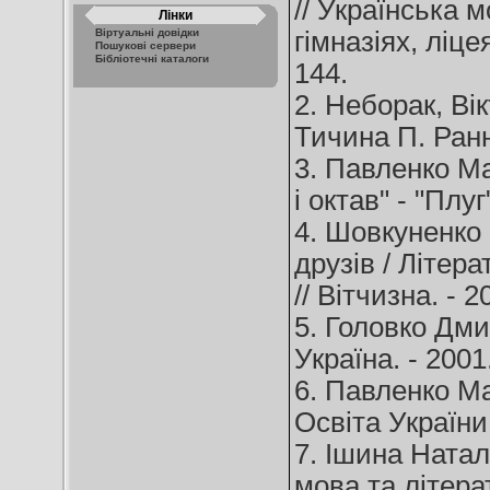
// Українська 
Лінки
Віртуальні довідки
гімназіях, ліцея
Пошукові сервери
Бібліотечні каталоги
144.
2. Неборак, Ві
Тичина П. Ранні
3. Павленко Ма
і октав" - "Плуг
4. Шовкуненко 
друзів / Літер
// Вітчизна. - 2
5. Головко Дмит
Україна. - 2001.
6. Павленко Ма
Освіта України. 
7. Ішина Наталі
мова та літерату