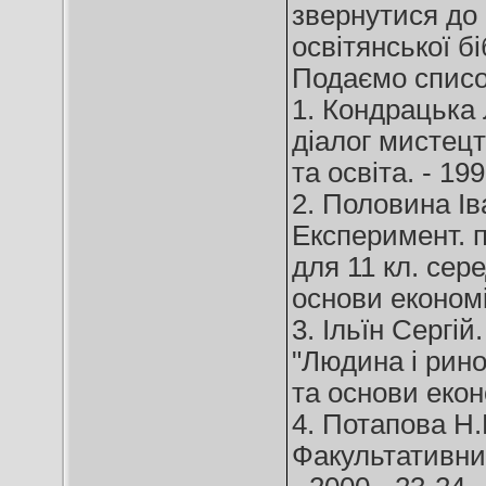
звернутися до 
освітянської б
Подаємо список
1. Кондрацька
діалог мистецтв
та освіта. - 199
2. Половина Ів
Експеримент. п
для 11 кл. сере
основи економік
3. Ільїн Сергій
"Людина і ринок
та основи еконо
4. Потапова Н.
Факультативний 