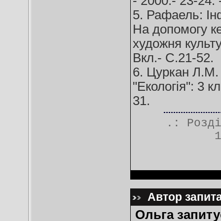
- 2000.- 23-24. 
5. Рафаель: І
На допомогу к
художня культур
Вкл.- С.21-52.
6. Цуркан Л.М.
"Екологія": 3 кл
31.
.: Розд
Автор запита
Ольга запиту