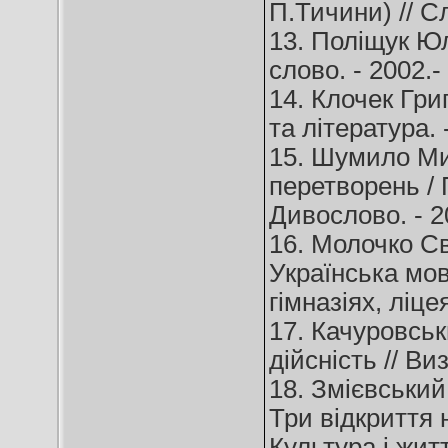
П.Тичини) // Сл
13. Поліщук Юлі
слово. - 2002.-
14. Клочек Гри
та література. -
15. Шумило Ми
перетворень / 
Дивослово. - 20
16. Молочко Сві
Українська мов
гімназіях, ліцея
17. Качуровськ
дійсність // Ви
18. Змієвський
Три відкриття 
Культура і житт