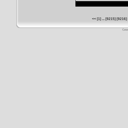
<<
[
1
] ... [
9215
] [
9216
] 
Gene