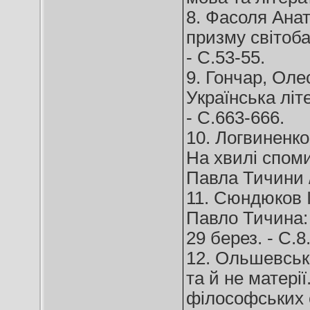
8. Фасоля Анат
призму світобач
- С.53-55.
9. Гончар, Оле
Українська літе
- С.663-666.
10. Логвиненко
На хвилі споми
Павла Тичини //
11. Сюндюков І
Павло Тичина: 
29 берез. - С.8
12. Ольшевськи
та й не матерії
філософських 