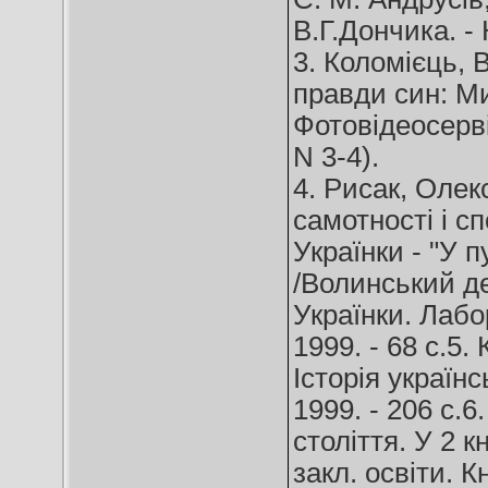
В.Г.Дончика. - 
3. Коломієць,
правди син: Ми
Фотовідеосервіс
N 3-4).
4. Рисак, Оле
самотності і с
Українки - "У п
/Волинський де
Українки. Лабо
1999. - 68 с.5
Історія українс
1999. - 206 с.6
століття. У 2 к
закл. освіти. К