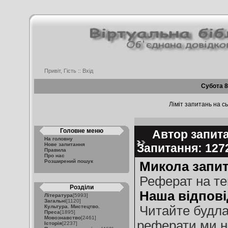
Привіт, Гість ::
Вхід
Субота 8
Ліміт запитань на сь
Головне меню
Автор запита
На головну
Нове запитання
Запитання: 12
Правила
Про нас
Розширений пошук
Микола запит
Реферат на те
Розділи
Наша відпові
Література
[5993]
Загальні
[1120]
Культура. Мистецтво.
Читайте будла
Преса
[1895]
Мовознавство
[2461]
реферати ми н
Історія
[2237]