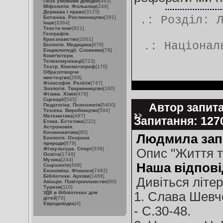
Поза умовами довідки
[463]
Міфологія. Фольклор
[249]
Держава і право
[3125]
.: Розділ:
Ботаніка. Рослинництво
[291]
Інше
[3364]
Тексти книг
[921]
Географія.
Краєзнавство
[1001]
.:
Націонал
Біологія. Медицина
[679]
Енциклопедії. Словники
[79]
Комп'ютери.
Телекомунікації
[723]
Театр. Кінематограф
[170]
Образотворче
мистецтво
[288]
Філософія. Релігія
[747]
Зоологія. Тваринництво
[180]
Фізика. Хімія
[479]
Сценарії
[545]
Автор запита
Педагогіка. Психологія
[5400]
Техніка. Виробництво
[594]
Математика
[487]
Запитання: 12
Етика. Естетика
[222]
Астрономія.
Космонавтика
[80]
Людмила зап
Екологія. Охорона
природи
[679]
Фізкультура. Спорт
[339]
Опис "Життя т
Освіта
[1746]
Музика
[244]
Наша відпові
Соціологія
[468]
Економіка. Фінанси
[7482]
Бібліотеки. Архіви
[1488]
Дивіться літер
Авіація. Повітроплавство
[80]
Туризм
[110]
УДК в бібліотеках для
1. Слава Шевчен
дітей
[76]
Євродовідка
[4]
- С.30-48.