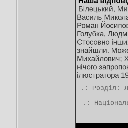
Наша відпові
Білецький, Ми
Василь Микола
Роман Йосипов
Голубка, Людми
Стосовно інших
знайшли. Може
Михайлович; Х
нічого запропо
ілюстратора 1
.: Розділ:
.:
Націонал