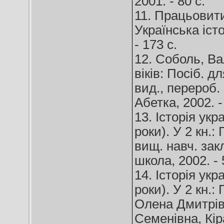
2001. - 80 с.
11. Працьовит
Українська істо
- 173 с.
12. Соболь, В
віків: Посіб. д
вид., перероб.
Абетка, 2002. -
13. Історія укр
роки). У 2 кн.:
вищ. навч. закл
школа, 2002. - 
14. Історія укр
роки). У 2 кн.: 
Олена Дмитрів
Семенівна, Кір