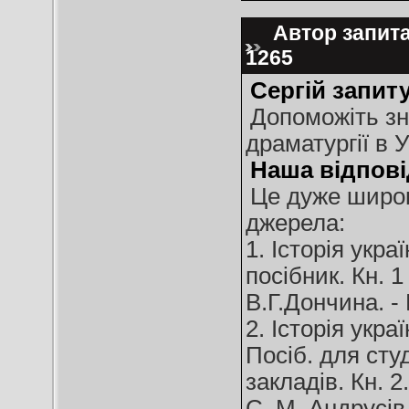
Автор запитан
1265
Сергій запиту
Допоможіть зн
драматургії в У
Наша відпові
Це дуже широк
джерела:
1. Історія укра
посібник. Кн. 1 
В.Г.Дончина. - 
2. Історія укра
Посіб. для сту
закладів. Кн. 2.
С. М. Андрусів,