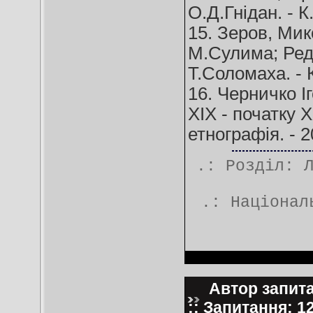
О.Д.Гнідан. - К
15. Зеров, Мик
М.Сулима; Ред.
Т.Соломаха. - К
16. Черничко І
ХІХ - початку Х
етнографія. - 2
.: Розділ:
.:
Націонал
Автор запита
:: Запитання: 