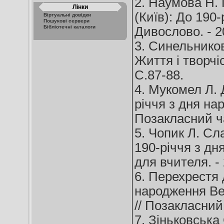
2. Наумова Н
Лінки
(Київ): До 190
Віртуальні довідки
Пошукові сервери
Бібліотечні каталоги
Дивослово. - 20
3. Синельнико
Життя і творчіс
С.87-88.
4. Мукомел Л. 
річчя з дня на
Позакласний час
5. Чопик Л. Сл
190-річчя з дн
для вчителя. - 
6. Перехрестя 
народження Ве
// Позакласний 
7. Зіньковська