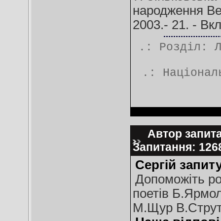
народження Вел
2003.- 21. - Вкл
.: Розділ:
.:
Націонал
Автор запитан
Запитання: 12
Сергій запиту
Допоможіть ро
поетів Б.Ярмо
М.Щур В.Струт