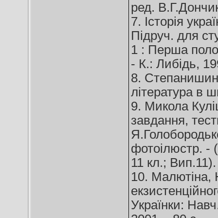
ред. В.Г.Дончика
7. Історія укра
Підруч. для сту
1 : Перша поло
- К.: Либідь, 19
8. Степанишин,
література в шко
9. Микола Куліш
завдання, тести
Я.Голобородько.
фотоілюстр. - 
11 кл.; Вип.11).
10. Малютіна, 
екзистенційног
Українки: Навч