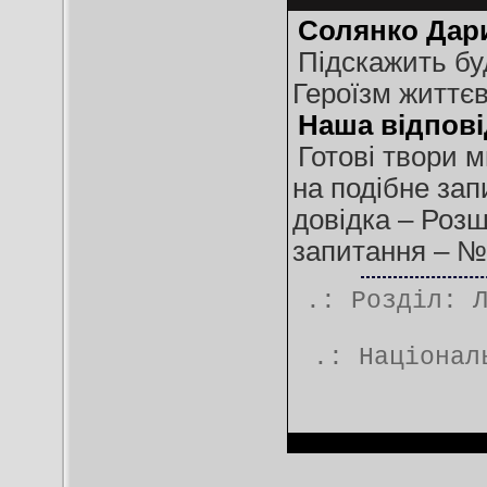
Солянко Дари
Підскажить буд
Героїзм життєв
Наша відпові
Готові твори 
на подібне зап
довідка – Роз
запитання – № 
.: Розділ:
.:
Націонал