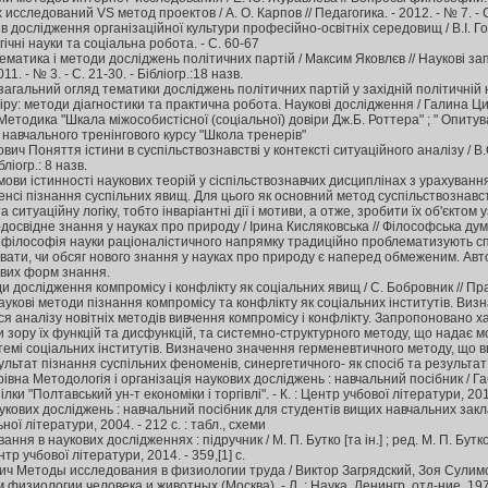
сследований VS метод проектов / А. О. Карпов // Педагогика. - 2012. - № 7. - С.
ів дослідження організаційної культури професійно-освітніх середовищ / В.І. Го
огічні науки та соціальна робота. - С. 60-67
матика і методи досліджень політичних партій / Максим Яковлєв // Наукові зап
1. - № 3. - С. 21-30. - Бібліогр.:18 назв.
 загальний огляд тематики досліджень політичних партій у західній політичній 
у: методи діагностики та практична робота. Наукові дослідження / Галина Цигане
ст: Методика "Шкала міжособистісної (соціальної) довіри Дж.Б. Роттера" ; " Опиту
навчального тренінгового курсу "Школа тренерів"
ич Поняття істини в суспільствознавстві у контексті ситуаційного аналізу / В.О
бліогр.: 8 назв.
ови істинності наукових теорій у сіспільствознавчих дисциплінах з урахуванн
енсі пізнання суспільних явищ. Для цього як основний метод суспільствознав
та ситуаційну логіку, тобто інваріантні дії і мотиви, а отже, зробити їх об'єкто
свідне знання у науках про природу / Ірина Кисляковська // Філософська думка. - 
а філософія науки раціоналістичного напрямку традиційно проблематизують 
увати, чи обсяг нового знання у науках про природу є наперед обмеженим. Авто
вих форм знання.
дослідження компромісу і конфлікту як соціальних явищ / С. Бобровник // Право Ук
укові методи пізнання компромісу та конфлікту як соціальних інститутів. Виз
я аналізу новітніх методів вивчення компромісу і конфлікту. Запропоновано 
ки зору їх функцій та дисфункцій, та системно-структурного методу, що надає
системі соціальних інститутів. Визначено значення герменевтичного методу, що в
льтат пізнання суспільних феноменів, синергетичного- як спосіб та результат ко
івна Методологія і організація наукових досліджень : навчальний посібник / Габ
и "Полтавський ун-т економіки і торгівлі". - К. : Центр учбової літератури, 2014.
кових досліджень : навчальний посібник для студентів вищих навчальних закладів 
ьної літератури, 2004. - 212 с. : табл., схеми
ня в наукових дослідженнях : підручник / М. П. Бутко [та ін.] ; ред. М. П. Бутко
нтр учбової літератури, 2014. - 359,[1] с.
ич Методы исследования в физиологии труда / Виктор Загрядский, Зоя Сулим
изиологии человека и животных (Москва). - Л. : Наука. Ленингр. отд-ние, 1976