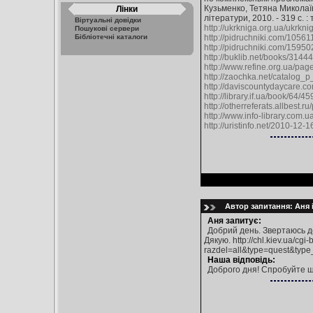
Кузьменко, Тетяна Миколаївна
Лінки
літератури, 2010. - 319 с. : 
Віртуальні довідки
http://ukrkniga.org.ua/ukrknig
Пошукові сервери
Бібліотечні каталоги
http://pidruchniki.com/1056
http://pidruchniki.com/1595
http://buklib.net/books/31444
http://www.refine.org.ua/pag
http://zaochka.net/catalog_
http://daviscountydaycare.
http://library.if.ua/book/64/4
http://otherreferats.allbest.
http://www.info-library.com.
http://uristinfo.net/2010-12-
Автор запитання: Аня і
Аня запитує:
Добрий день. Звертаюсь до
Дякую. http://chl.kiev.ua/cgi
razdel=all&type=que
Наша відповідь:
Доброго дня! Спробуйте щ