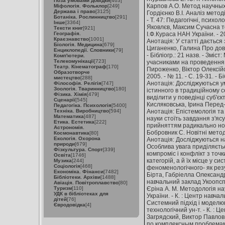
Поза умовами довідки
[463]
Карпов А.О. Метод научных и
Міфологія. Фольклор
[249]
Держава і право
[3125]
Гордієнко В.І. Аналіз метод
Ботаніка. Рослинництво
[291]
- Т. 47: Педагогічні, психол
Інше
[3364]
Яковлєв, Максим Сучасна те
Тексти книг
[921]
Географія.
І.Ф.Кураса НАН України. - 201
Краєзнавство
[1001]
Анотація: У статті дається
Біологія. Медицина
[679]
Циганенко, Галина Про довір
Енциклопедії. Словники
[79]
- Бібліогр.: 21 назв. - Змі
Комп'ютери.
Телекомунікації
[723]
учасниками на проведення 
Театр. Кінематограф
[170]
Пироженко, Віктор Олексійов
Образотворче
2005. - № 11. - С. 19-31. - Бі
мистецтво
[288]
Анотація: Досліджуються ум
Філософія. Релігія
[747]
Зоологія. Тваринництво
[180]
істинного в традиційному с
Фізика. Хімія
[479]
виділити у поведінці суб'єк
Сценарії
[545]
Кисляковська, Ірина Перед-до
Педагогіка. Психологія
[5400]
Техніка. Виробництво
[594]
Анотація: Епістемологія т
Математика
[487]
науки стоїть завдання з'яс
Етика. Естетика
[222]
прийняттям радикально но
Астрономія.
Бобровник С. Новітні методи 
Космонавтика
[80]
Екологія. Охорона
Анотація: Досліджуються на
природи
[679]
Особлива увага приділяєтьс
Фізкультура. Спорт
[339]
компроміс і конфлікт з точ
Освіта
[1746]
категорій, а й їх місце у 
Музика
[244]
Соціологія
[468]
феноменологічного- як резу
Економіка. Фінанси
[7482]
Бірта, Габріелла Олександр
Бібліотеки. Архіви
[1488]
навчальний заклад Укоопспілк
Авіація. Повітроплавство
[80]
Туризм
[110]
Єріна А. М. Методологія нау
УДК в бібліотеках для
України. - К. : Центр навчал
дітей
[76]
Системний підхід і моделюван
Євродовідка
[4]
технологічний ун-т. - К. : Це
Загрядский, Виктор Павлов
по комплексным проблемам ф