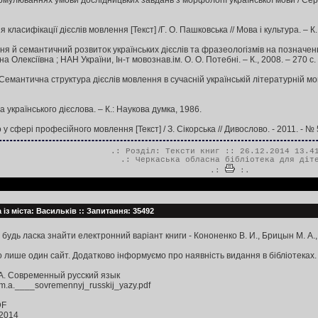
рмулюваннях умови дослідницьких завдань з морфології української мови / Сергій
класифікації дієслів мовлення [Текст] /Г. О. Пашковська // Мова і культура. – К.
 й семантичний розвиток українських дієслів та фразеологізмів на позначення п
 Олексіївна ; НАН України, Ін-т мовознав.ім. О. О. Потебні. – К., 2008. – 270 с.
емантична структура дієслів мовлення в сучасній українській літературній мові / 
 українського дієслова. – К.: Наукова думка, 1986.
 у сфері професійного мовлення [Текст] / З. Сікорська // Дивослово. - 2011. - № 5
.: Розділ:
Тексти книг
:: 26.12.2014 13.4
.:
Черкаська обласна бібліотека для діт
.:
:.
із міста: Васильків :: Запитання: 35492
 будь ласка знайти електронний варіант книги - Кононенко В. И., Брицын М. А.,
 лише один сайт. Додатково інформуємо про наявність видання в бібліотеках.
А. Современный русский язык
.a.____sovremennyj_russkij_yazy.pdf
DF
.2014