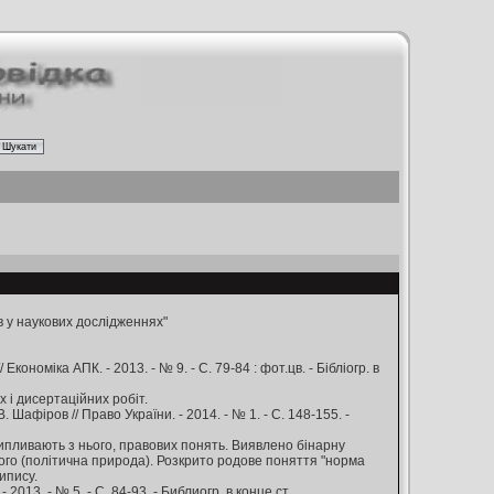
в у наукових дослідженнях"
кономіка АПК. - 2013. - № 9. - С. 79-84 : фот.цв. - Бібліогр. в
 і дисертаційних робіт.
афіров // Право України. - 2014. - № 1. - С. 148-155. -
випливають з нього, правових понять. Виявлено бінарну
ого (політична природа). Розкрито родове поняття "норма
ипису.
3. - № 5. - С. 84-93. - Библиогр. в конце ст.