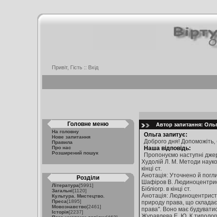
Привіт, Гість ::
Вхід
Головне меню
Автор запитання: Ольга
На головну
Ольга запитує:
Нове запитання
Доброго дня! Допоможiть, 
Правила
Про нас
Наша відповідь:
Розширений пошук
Пропонуємо наступні джер
Худолій Л. М. Методи наукови
кінці ст.
Анотація: Уточнено й погли
Розділи
Шафіров В. Людиноцентристсь
Література
[5991]
Бібліогр. в кінці ст.
Загальні
[1120]
Анотація: Людиноцентристсь
Культура. Мистецтво.
Преса
[1895]
природу права, що складає
Мовознавство
[2461]
права". Воно має будуватис
Історія
[2237]
Журавлева Е. Ю. К типологи