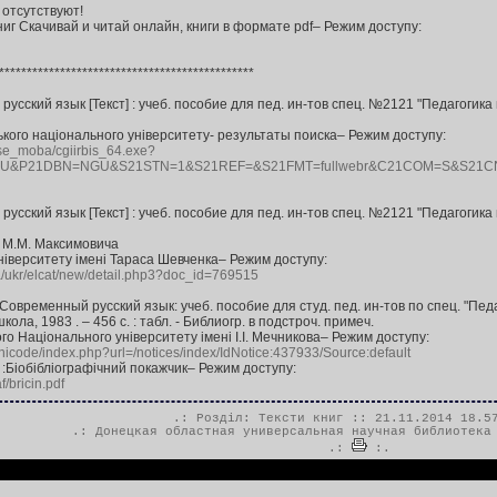
 отсутствуют!
иг Скачивай и читай онлайн, книги в формате pdf– Режим доступу:
**********************************************
сский язык [Текст] : учеб. пособие для пед. ин-тов спец. №2121 "Педагогика и 
ького національного університету- результаты поиска– Режим доступу:
ase_moba/cgiirbis_64.exe?
GU&P21DBN=NGU&S21STN=1&S21REF=&S21FMT=fullwebr&C21COM=S&S21CN
сский язык [Текст] : учеб. пособие для пед. ин-тов спец. №2121 "Педагогика и 
. М.М. Максимовича
нiверситету iменi Тараса Шевченка– Режим доступу:
.ua/ukr/elcat/new/detail.php3?doc_id=769515
временный русский язык: учеб. пособие для студ. пед. ин-тов по спец. "Педаг
кола, 1983 . – 456 с. : табл. - Библиогр. в подстроч. примеч.
го Національного університету імені І.І. Мечникова– Режим доступу:
unicode/index.php?url=/notices/index/IdNotice:437933/Source:default
Біобібліографічний покажчик– Режим доступу:
f/bricin.pdf
.: Розділ:
Тексти книг
:: 21.11.2014 18.5
.:
Донецкая областная универсальная научная библиотека
.:
:.