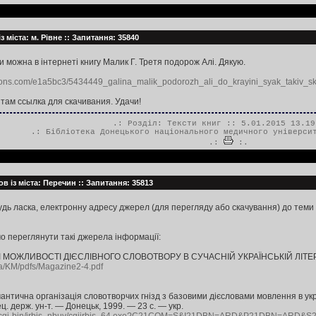
з міста: м. Рівне :: Запитання: 35840
 можна в інтернеті книгу Малик Г. Третя подорож Алі. Дякую.
pons.com/e1a5bc3/5434449_galina_malik_podorozh_ali_do_krayini_syak_takiv_s
там ссылка для скачивания. Удачи!
.: Розділ:
Тексти книг
:: 5.01.2015 13.19
.:
Бібліотека Донецького національного медичного універси
.:
:.
в із міста: Перечин :: Запитання: 35813
удь ласка, електронну адресу джерел (для перегляду або скачування) до теми 
о переглянути такі джерела інформації:
І МОЖЛИВОСТІ ДІЄСЛІВНОГО СЛОВОТВОРУ В СУЧАСНІЙ УКРАЇНСЬКІЙ ЛІТЕ
.ua/KM/pdfs/Magazine2-4.pdf
нтична організація словотворчих гнізд з базовими дієсловами мовлення в україн
ец. держ. ун-т. — Донецьк, 1999. — 23 с. — укp.