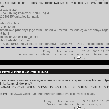
 Соціологія : навч. посібник / Тетяна Кузьменко ; М-во освіти і науки України, Ки
табл.
a-text/83/22/
112740302/logika/metodi_nauki_logiki
021040345/logika/logika_nauki
/
eid-5562-5.html
p_9_p_5.html
com/naukove-pznannya-jogo-formi--metodi/40-metodi--metodologya-pznannya-zag
597.html
ru/philosophy/00081483_0.html
ua/books-text-11875.html
16-20-00-40/133-kg-volinka-teorija-derzhavi-i-prava/3667-rozdil-2-metodologija-teor
.: Розділ:
Тексти книг
:: 23.01.2015 17.2
.:
Кіровоградська обласна універсальна наукова бібліотека
.:
:.
з міста: м. Рівне :: Запитання: 35843
 вас з тим самим питанням:де можна прочитати в інтернеті книгу Малик Г. Трет
-bin/sp/search/index.php?
st&type_val=%D1%82%D1%80%D0%B5%D1%82%D1%8F+%D0%BF%D0%BE%D
е тут:
http://www.yasni.ru/галина малик/informatsiya cheloveke/скачать
.: Розділ:
Тексти книг
:: 5.01.2015 15.17
.:
Львівська обласна бібліотека для діт
.:
:.