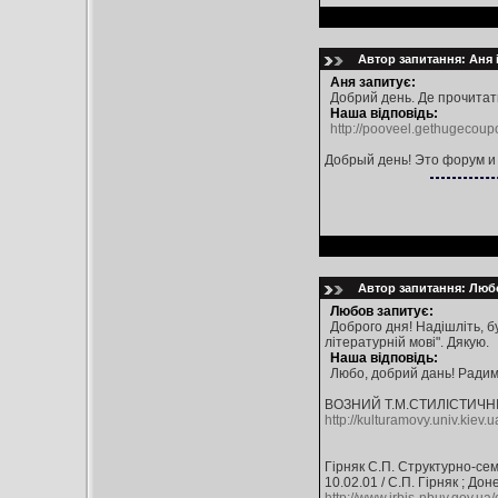
Автор запитання: Аня і
Аня запитує:
Добрий день. Де прочитати
Наша відповідь:
http://pooveel.gethugecou
Добрый день! Это форум и 
Автор запитання: Любо
Любов запитує:
Доброго дня! Надішліть, б
літературній мові". Дякую.
Наша відповідь:
Любо, добрий дань! Радим
ВОЗНИЙ Т.М.СТИЛІСТИЧН
http://kulturamovy.univ.kiev
Гірняк С.П. Структурно-сема
10.02.01 / С.П. Гірняк ; Дон