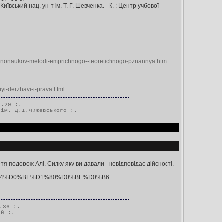
ївський нац. ун-т ім. Т. Г. Шевченка. - К. : Центр учбової
alnonaukov-metodi-emprichnogo--teoretichnogo-pznannya.html
iyi-derzhavi-i-prava.html
0.29 :.
 ім. Д.І.Чижевського
:.
я подорож Алі. Силку яку ви давали - невідповідає дійсності.
0%B4%D0%BE%D1%80%D0%BE%D0%B6
.36 :.
ей
:.