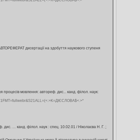
&S21FMT=fullwebr&S21ALL=(<.>K=ДІЄСЛОВА$<.>*
ЕФЕРАТ дисертації на здобуття наукового ступеня
 процесів мовлення: автореф. дис... канд. філол. наук:
&S21FMT=fullwebr&S21ALL=(<.>K=ДІЄСЛОВА$<.>*
с. … канд. філол. наук : спец. 10.02.01 / Ніколаєва Н. Г. ;