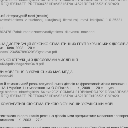
v.ua/cgi-bin/irbis_nbuv/cgiirbis_64.exe?C21COM=S&I21DBN=ARD&P21DBN=ARD
_REQUEST=&FT_PREFIX=&Z21ID=&S21STN=1&S21REF=10&S21CNR=20
ькій літературній мові (лекція)
avstvo/dieslovo_v_suchasnij_ukrajinskij_literaturnij_movi_lekcija/41-1-0-25321
ні
6080247617/dokumentoznavstvo/diyeslovo_dilovomu_movlenni
ЬНА ДИСТРИБУЦІЯ ЛЕКСИКО-СЕМАНТИЧНИХ ГРУП УКРАЇНСЬКИХ ДІЄСЛІВ АВТОР
. – Київ, 2008. – 20 с.
tstream/123456789/320/3/Dyshleva.pdf
ІКА КОНСТРУКЦІЙ З ДІЄСЛОВАМИ МИСЛЕННЯ
.ua/KM/pdfs/Magazine34-9.pdf
ЕМИ МОВЛЕННЯ В УКРАЇНСЬКИХ МАС-МЕДІА.
a/node/49
 й семантичний розвиток українських дієслів та фразеологізмів на позначення
 НАН України. Ін-т мовознав. ім. О.О.Потебні. — К., 2008. — 20 с. — укp.
v.ua/cgi-bin/irbis_nbuv/cgiirbis_64.exe?C21COM=S&I21DBN=ARD&P21DBN=ARD
_REQUEST=&FT_PREFIX=&Z21ID=&S21STN=1&S21REF=10&S21CNR=20
 З КОМПАРАТИВНОЮ СЕМАНТИКОЮ В СУЧАСНІЙ УКРАЇНСЬКІЙ МОВІ
8
интаксична організація речень з дієслівними предикатами мовлення : автореф. ди
оманова. – К., 2003. – 27 с.