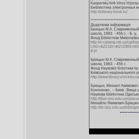
Kaspersky Anti-Virus Угрозы
Библиотека электронных кн
http://elibrary-book.ru/
*******************************
Додаткова інформація
Брицын М.А. Современный ру
школа, 1983. - 456 с. - Б. ц.
Фонд Бібліотеки Миколаївс
http://e-catalog.mk.ua/cgi/b
LNG=&Z21ID=&I21DBN=N
В.И
Брицын М.А. Современный ру
школа, 1983. - 456 с
Фонд Науковоі біліотеки ім
Київського нацiонального у
http://www.library.univ.kiev
Брицын, Михаил Акимович.Со
Кононенко . – Киев : Вища ш
Наукова бібліотека Одесько
http://liber.onu.edu.ua/opac
Михайло Якимович Брицин :
http://lib.npu.edu.ua/bibliogra