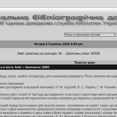
Четвер 6 Серпень 2026 9:09 pm.
Ліміт запитань на сьогодні: 36 .:. Запитань у базі: 46508
Тексти книг
 із міста: Київ :: Запитання: 35951
будь ласка, знайти лiтературу для написання реферату "Роль логічних методі
ела інформації:
х досліджень в аграрній економіці / Л. М. Худолій, Я. С. Ларіна, Г. М. Чорний // Е
блено зміст поняття "методи дослідження" в контексті підготовки магістерських
кий підхід як методологічна основа наукових досліджень у правознавстві / В. Ш
кий підхід застосовано для аналізу різних, заснованих на праві і таких, що 
ться з двох компонентів: природного начала (природа особистості) і позитивн
я виходячи з наявності двох самостійних правил: норми пропозиції і норми пр
и методов интернет-исследования / Е. Ю. Журавлева // Вопросы философии. - 201