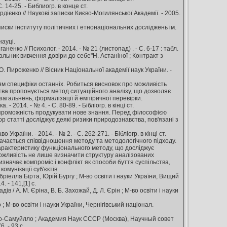
 14-25. - Библиогр. в конце ст.
рдієнко // Наукові записки Києво-Могилянської Академії. - 2005.
иски інституту політичних і етнонаціональних досліджень ім.
науці.
нко // Психолог. - 2014. - № 21 (листопад) . - С. 6-17 : табл.
вальник вивчення довіри до себе"Н. Астаніної ; Контракт з
. Пироженко // Вісник Національної академії наук України. -
ям специфіки останніх. Робиться висновок про можливість
ства пропонується метод ситуаційного аналізу, що дозволяє
м узагальнень, формалізації й емпіричної перевірки.
2014. - № 4. - С. 80-89. - Бібліогр. в кінці ст.
спроможність продукувати нове знання. Перед філософією
р статті досліджує деякі ризики природознавства, пов'язані з
раїни. - 2014. - № 2. - С. 262-271. - Бібліогр. в кінці ст.
начається співвідношення методу та методологічного підходу.
характеристику функціонального методу, що досліджує
 можливість не лише визначити структуру аналізованих
изначає компроміс і конфлікт як способи буття суспільства,
мунікації суб'єктів.
ріелла Бірта, Юрій Бургу ; М-во освіти і науки України, Вищий
 - 141,[1] с.
/ А. М. Єріна, В. Б. Захожай, Д. Л. Єрін ; М-во освіти і науки
 ; М-во освіти і науки України, Чернігівський націонал.
о-Самуйлло ; Академия Наук СССР (Москва), Научный совет
. - 93 с.