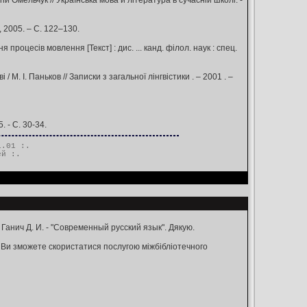
 Омельчук // Українська мова й література в сучасній школі. -
, 2005. – С. 122–130.
роцесів мовлення [Текст] : дис. ... канд. філол. наук : спец.
М. І. Паньков // Записки з загальної лінгвістики . – 2001 . –
. - С. 30-34.
1.01 :.
ей
:.
 Ганич Д. И. - "Современный русский язык". Дякую.
 Ви зможете скористатися послугою міжбібліотечного