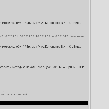
методика обуч." / Брицын М.А., Кононенко В.И. - К. : Вища
R=&S21P01=0&S21P02=1&S21P03=A=&S21STR=Кононенко
методика обуч." / Брицын М.А., Кононенко В.И. - К. : Вища
огика и методика начального обучения" / М. А. Брицын, В. И.
7.31 :.
 им. Н.К.Крупской
:.