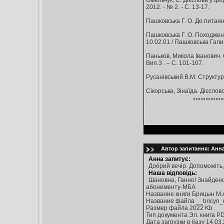
Омельчук, С. Дієслова у фо
2012. - № 2. - С. 13-17.
Пашковська Г. О. До питання 
Пашковська Г. О. Походження
10.02.01 / Пашковська Галина
Паньков, Микола Іванович. С
Вип.3 . – С. 101-107.
Русанівський В.М. Структура
Сікорська, Зінаїда. Дієслово
Автор запитання: Анна 
Анна запитує:
Добрий вечір. Допоможіть,
Наша відповідь:
Шановна, Ганно! Знайдено
абонементу-МБА
Название книги Брицын М.
Название файла __bricyn_m
Размер файла 2022 Kb
Тип документа Эл. книга P
Дата загрузки в базу 14.03