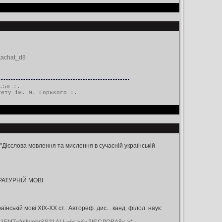
kachat_d8
.50 :.
тету ім. М. Горького
:.
"Дієслова мовлення та мислення в сучасній українській
РАТУРНІЙ МОВІ
ській мові ХIХ-ХХ ст.: Автореф. дис... канд. філол. наук: