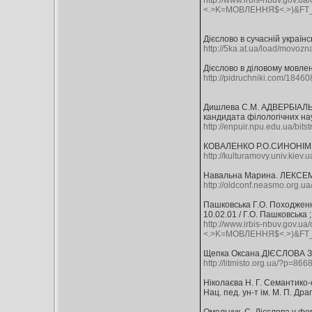
http://www.irbis-nbuv.go
<.>K=МОВЛЕННЯ$<.>)&FT
Дієслово в сучасній українс
http://5ka.at.ua/load/movozn
Дієслово в діловому мовлен
http://pidruchniki.com/184
Дишлева С.М. АДВЕРБІАЛ
кандидата філологічних наук
http://enpuir.npu.edu.ua/bi
КОВАЛЕНКО Р.О.СИНОНІМ
http://kulturamovy.univ.kiev
Навальна Марина. ЛЕКС
http://oldconf.neasmo.org.u
Пашковська Г.О. Походження
10.02.01 / Г.О. Пашковська ;
http://www.irbis-nbuv.go
<.>K=МОВЛЕННЯ$<.>)&FT
Щепка Оксана.ДІЄСЛОВА
http://litmisto.org.ua/?p=866
Ніколаєва Н. Г. Семантико-с
Нац. пед. ун-т ім. М. П. Драг