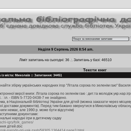
Неділя 9 Серпень 2026 8:54 am.
Ліміт запитань на сьогодні: 36 .:. Запитань у базі: 46510
Тексти книг
із міста: Миколаїв :: Запитання: 34451
найти збірку українських народних ігор "Літала сорока по зеленім гаю" Василя
ронної версії книги: Літала сорока по зеленім гаю : дит.та молодіж.укр.нар.ігри 
с. : іл. - ISBN 5-7720-0438-7 не знайдено.
ма, в Національній бібліотеці України для дітей (можна заказати через місцев
 доставки документів). Перед тим бажано звернутися в Миколаївську обласну б
ниги немає, але 1990 р. може бути відсутнім)
аступними докуентами:
іональні народні ігри в дитячому садку
achi-igry/folk_games/
ання дітей.doc
ransk-narodn-gri-yak-zasb/58305.1364414.page3.html