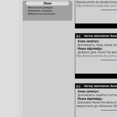
Фразеологія як лінгвістичн
Лінки
http://elibrary.nubip.edu.ua
Віртуальні довідки
Пошукові сервери
Бібліотечні каталоги
Автор запитання: Анна 
Анна запитує:
Допомодіть, будь ласка зн
Наша відповідь:
Доброго дня, Анно! На жал
http://www.rudenko.ho.com.
Автор запитання: Анна 
Анна запитує:
Допоможіть знайти статтю 
Наша відповідь:
Шановна Анна! На жаль в е
звернутися до обласних біб