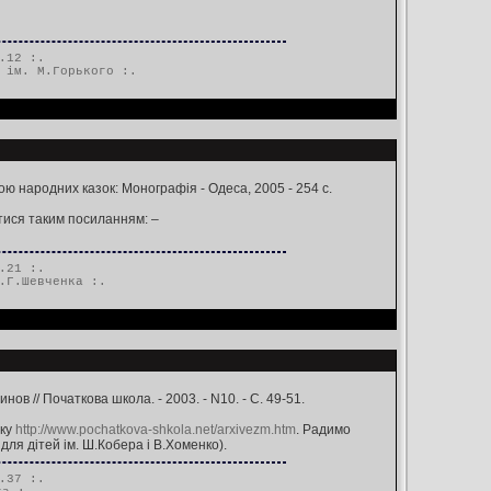
.12 :.
 ім. М.Горького
:.
ю народних казок: Монографія - Одеса, 2005 - 254 с.
тися таким посиланням: –
.21 :.
.Г.Шевченка
:.
в // Початкова школа. - 2003. - N10. - С. 49-51.
оку
http://www.pochatkova-shkola.net/arxivezm.htm
. Радимо
ля дітей ім. Ш.Кобера і В.Хоменко).
.37 :.