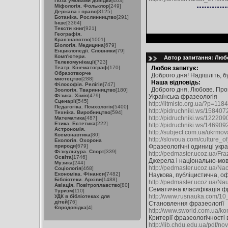
Поза умовами довідки
[463]
Міфологія. Фольклор
[249]
Держава і право
[3125]
Ботаніка. Рослинництво
[291]
Інше
[3364]
Тексти книг
[921]
Географія.
Краєзнавство
[1001]
Біологія. Медицина
[679]
Енциклопедії. Словники
[79]
Комп'ютери.
Автор запитання: Любо
Телекомунікації
[723]
Театр. Кінематограф
[170]
Любов запитує:
Образотворче
Доброго дня! Надішліть, бу
мистецтво
[288]
Наша відповідь:
Філософія. Релігія
[747]
Доброго дня, Любове. Про
Зоологія. Тваринництво
[180]
Фізика. Хімія
[479]
Українська фразеологія
Сценарії
[545]
http://litmisto.org.ua/?p=1184
Педагогіка. Психологія
[5400]
http://pidruchniki.ws/1584
Техніка. Виробництво
[594]
http://pidruchniki.ws/122
Математика
[487]
Етика. Естетика
[222]
http://pidruchniki.ws/1469
Астрономія.
http://subject.com.ua/ukrmo
Космонавтика
[80]
http://slovoua.com/culture_o
Екологія. Охорона
природи
[679]
Фразеологічні одиниці укра
Фізкультура. Спорт
[339]
http://pedmaster.ucoz.ua/Fr
Освіта
[1746]
Джерела і національно-мовн
Музика
[244]
http://pedmaster.ucoz.ua/Nac
Соціологія
[468]
Економіка. Фінанси
[7482]
Наукова, публіцистична, о
Бібліотеки. Архіви
[1488]
http://pedmaster.ucoz.ua/Na
Авіація. Повітроплавство
[80]
Сематична класифікація фр
Туризм
[110]
http://www.rusnauka.com/10
УДК в бібліотеках для
дітей
[76]
Становлення фразеології
Євродовідка
[4]
http://www.sworld.com.ua/ko
Критерії фразеологічності 
http://lib.chdu.edu.ua/pdf/nov