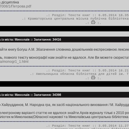
а дісципліна
/17008/1/Петрова.pdf
.: Розділ:
Тексти книг
:: 6.05.2014 18.35
.:
Краматорська центральна міська публічна бібліотека
.:
:.
із міста: Миколаїв :: Запитання: 34416
айти книгу Богуш А.М. Збагачення словника дошкільників експресивною лексико
ь, повного тексту монографії нам знайти не вдалося. Але Ви можете скориста
ua/monogr1_1.html
.: Розділ:
Тексти книг
:: 5.05.2014 16.21
.:
Хмельницька обласна бібліотека для дітей ім. Т
.:
:.
із міста: Миколаїв :: Запитання: 34398
Хайруддинов, М. Народна гра, як засіб національного виховання / М. Хайруддино
лектроному варіанті статтю не вдалося знайти.Архів журналу тількі з 2010 р
ліотек м.Миколаєва(Обласної наукової та Миколаївська центральна бібліотека д
.: Розділ:
Тексти книг
:: 3.05.2014 11.27