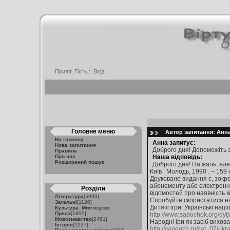
Привіт, Гість ::
Вхід
Головне меню
Автор запитання: Анна 
На головну
Анна запитує:
Нове запитання
Доброго дня! Допоможіть з
Правила
Про нас
Наша відповідь:
Розширений пошук
Доброго дня! На жаль, елект
Київ : Молодь, 1990 . – 159 
Друковане видання є, зокре
абонементу або електронної
Розділи
відомостей про наявність к
Література
[5993]
Спробуйте скористатися н
Загальні
[1120]
Дитячі ігри. Українські нац
Культура. Мистецтво.
Преса
[1895]
http://www.sadochok.org/dytj
Мовознавство
[2461]
Народні іри як засіб вихов
Історія
[2237]
http://yaneuch.ru/cat_07/uk