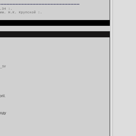
.34 :.
им. Н.К. Крупской
:.
k_sv
ії.
роду