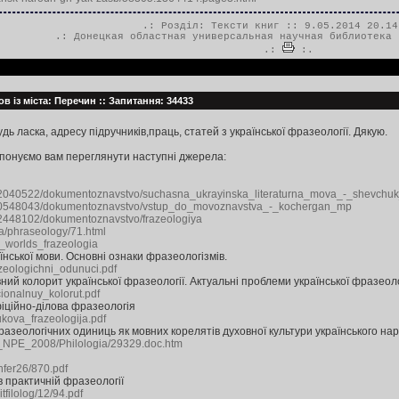
.: Розділ:
Тексти книг
:: 9.05.2014 20.14
.:
Донецкая областная универсальная научная библиотека 
.:
:.
в із міста: Перечин :: Запитання: 34433
дь ласка, адресу підручників,праць, статей з української фразеології. Дякую.
понуємо вам переглянути наступні джерела:
072040522/dokumentoznavstvo/suchasna_ukrayinska_literaturna_mova_-_shevchu
2090548043/dokumentoznavstvo/vstup_do_movoznavstva_-_kochergan_mp
092448102/dokumentoznavstvo/frazeologiya
va/phraseology/71.html
f_worlds_frazeologia
їнської мови. Основні ознаки фразеологізмів.
azeologichni_odunuci.pdf
ий колорит української фразеології. Актуальні проблеми української фразеолог
ionalnuy_kolorut.pdf
фіційно-ділова фразеологія
ukova_frazeologija.pdf
азеологічних одиниць як мовних корелятів духовної культури українського на
_NPE_2008/Philologia/29329.doc.htm
nfer26/870.pdf
в практичній фразеології
itfilolog/12/94.pdf