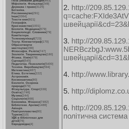
Поза умовами довідки
[463]
Міфологія. Фольклор
[249]
2.
http://209.85.129
Держава і право
[3125]
Ботаніка.
Рослинництво
[291]
q=cache:FXIde3AtVIc
Інше
[3364]
Тексти книг
[921]
швейцарії&cd=23&h
Географія.
Краєзнавство
[1001]
Біологія. Медицина
[679]
Енциклопедії. Словники
[79]
Комп'ютери.
Телекомунікації
[723]
3.
http://209.85.129
Театр. Кінематограф
[170]
Образотворче
NERBczbgJ:www.5bal
мистецтво
[288]
Філософія. Релігія
[747]
Зоологія. Тваринництво
[180]
швейцарії&cd=31&h
Фізика. Хімія
[479]
Сценарії
[545]
Педагогіка. Психологія
[5400]
Техніка. Виробництво
[594]
Математика
[487]
4.
http://www.libra
Етика. Естетика
[222]
Астрономія.
Космонавтика
[80]
Екологія. Охорона
природи
[679]
5.
http://diplomz.co
Фізкультура. Спорт
[339]
Освіта
[1746]
Музика
[244]
Соціологія
[468]
Економіка. Фінанси
[7482]
Бібліотеки. Архіви
[1488]
6.
http://209.85.12
Авіація.
Повітроплавство
[80]
політична система
Туризм
[110]
УДК в бібліотеках для
дітей
[76]
Євродовідка
[4]