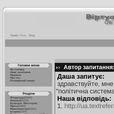
Привіт, Гість ::
Вхід
Головне меню
Автор запитання:
На головну
Нове запитання
Даша запитує:
Правила
Про нас
Розширений пошук
здравствуйте, мне
"політична систем
Розділи
Наша відповідь:
Література
[5993]
Загальні
[1120]
Культура. Мистецтво.
1.
http://ua.textref
Преса
[1895]
Мовознавство
[2461]
Історія
[2237]