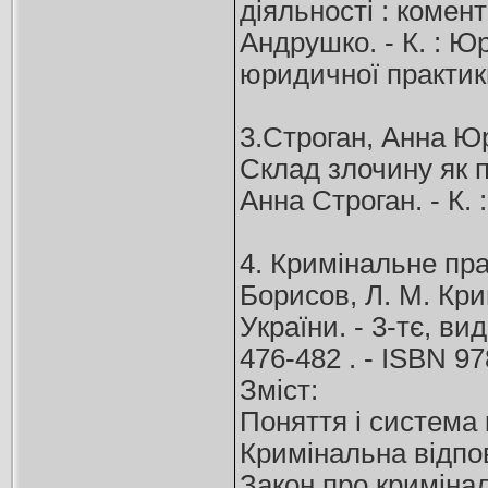
діяльності : комен
Андрушко. - К. : Юр
юридичної практик
3.Строган, Анна Юр
Склад злочину як п
Анна Строган. - К. : 
4. Кримінальне прав
Борисов, Л. М. Крив
України. - 3-тє, вид
476-482 . - ISBN 9
Зміст:
Поняття і система
Кримінальна відпов
Закон про кримінал