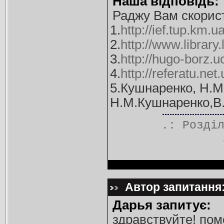
Наша відповідь:
Раджу Вам скорис
1.
http://ief.tup.km
2.
http://www.library
3.
http://hugo-borz.u
4.
http://referatu.net
5.Кушнаренко, Н.М.
Н.М.Кушнаренко,В.К
.: Розді
Автор запитання:
Дарья запитує:
здравствуйте! по