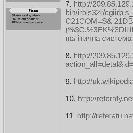
7.
http://209.85.12
bin/irbis32r/cgiirbi
Лінки
Віртуальні довідки
C21COM=S&I21DB
Пошукові сервери
Бібліотечні каталоги
(%3C.%3EK%3DШВ
політична система
8.
http://209.85.12
action_all=detal&i
9.
http://uk.wikiped
10.
http://referaty.n
11.
http://referatu.n