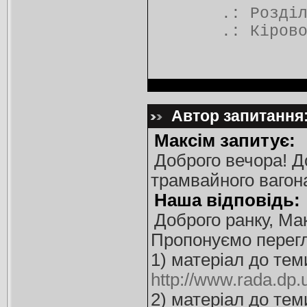
.: Розді
.:
Кіров
Автор запитання:
Максім запитує:
Доброго вечора! Д
трамвайного вагона
Наша відповідь:
Доброго ранку, Ма
Пропонуємо перегл
1) матеріал до тем
http://www.rada.dp.u
2) матеріал до тем