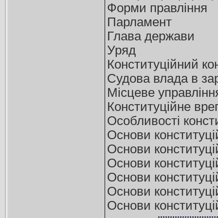
Форми правління
Парламент
Глава держави
Уряд
Конституційний кон
Судова влада в за
Місцеве управління
Конституційне вре
Особливості конст
Основи конституці
Основи конституці
Основи конституці
Основи конституці
Основи конституцій
Основи конституці