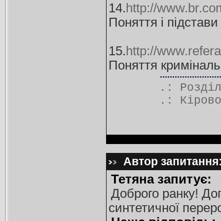
14.
http://www.br.co
Поняття і підстави
15.
http://www.refer
Поняття кримінальн
.: Розді
.:
Кіров
Автор запитання:
Тетяна запитує:
Доброго ранку! До
синтетичної переро