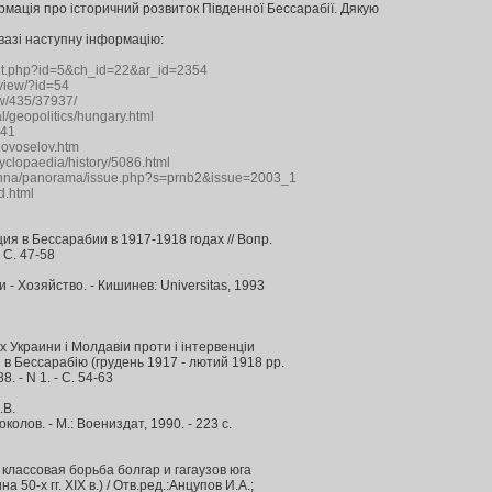
рмація про історичний розвиток Південної Бессарабії. Дякую
вазі наступну інформацію:
print.php?id=5&ch_id=22&ar_id=2354
rview/?id=54
ow/435/37937/
al/geopolitics/hungary.html
341
/novoselov.htm
yclopaedia/history/5086.html
danna/panorama/issue.php?s=prnb2&issue=2003_1
d.html
я в Бессарабии в 1917-1918 годах // Вопр.
- С. 47-58
 - Хозяйство. - Кишинев: Universitas, 1993
 Украини i Молдавiи проти i iнтервенцiи
и в Бессарабiю (грудень 1917 - лютий 1918 рр.
88. - N 1. - С. 54-63
.В.
олов. - М.: Воениздат, 1990. - 223 с.
лассовая борьба болгар и гагаузов юга
а 50-х гг. XIX в.) / Отв.ред.:Анцупов И.А.;