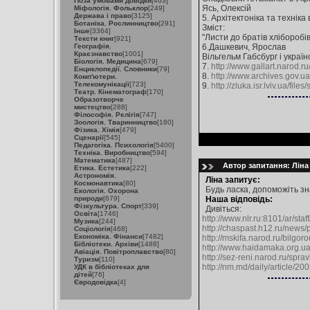
Поза умовами довідки
[463]
Ясь, Олексій
Міфологія. Фольклор
[249]
Держава і право
[3125]
5. Архітектоніка та техніка
Ботаніка. Рослинництво
[291]
Зміст:
Інше
[3364]
"Листи до братів хліборобів
Тексти книг
[921]
Географія.
6.Дашкевич, Ярослав
Краєзнавство
[1001]
Вільгельм Габсбург і україн
Біологія. Медицина
[679]
7.
http://www.gallart.narod.r
Енциклопедії. Словники
[79]
8.
http://www.archives.gov.u
Комп'ютери.
Телекомунікації
[723]
9.
http://zluka.isr.lviv.ua/file
Театр. Кінематограф
[170]
Образотворче
мистецтво
[288]
Філософія. Релігія
[747]
Зоологія. Тваринництво
[180]
Фізика. Хімія
[479]
Сценарії
[545]
Педагогіка. Психологія
[5400]
Техніка. Виробництво
[594]
Математика
[487]
Автор запитання: Ліна 
Етика. Естетика
[222]
Астрономія.
Ліна запитує:
Космонавтика
[80]
Будь ласка, допоможіть з
Екологія. Охорона
природи
[679]
Наша відповідь:
Фізкультура. Спорт
[339]
Дивіться:
Освіта
[1746]
http://www.nlr.ru:8101/ar/staf
Музика
[244]
http://chaspast.h12.ru/news
Соціологія
[468]
Економіка. Фінанси
[7482]
http://mskifa.narod.ru/bilgoro
Бібліотеки. Архіви
[1488]
http://www.haidamaka.org.ua
Авіація. Повітроплавство
[80]
http://sez-reni.narod.ru/spra
Туризм
[110]
http://nm.md/daily/article/20
УДК в бібліотеках для
дітей
[76]
Євродовідка
[4]