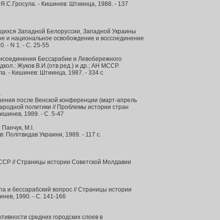
Я.С.Гросула. - Кишинев: Штиинца, 1988. - 137
щихся Западной Белоруссии, Западной Украины
ое и национальное освобождение и воссоединение
0. - N 1. - С. 25-55
исоединения Бессарабии и Левобережного
кол.: Жуков В.И.(отв.ред.) и др.; АН МССР.
а. - Кишинев: Штиинца, 1987. - 334 с.
.
ения после Венской конференции (март-апрель
ународной политики // Проблемы истории стран
шинев, 1989. - С. 5-47
 Панчук, М.I.
: Полiтвидав Украини, 1989. - 117 с.
СР // Страницы истории Советской Молдавии
а и бессарабский вопрос // Страницы истории
нев, 1990. - С. 141-166
тивности средних городских слоев в