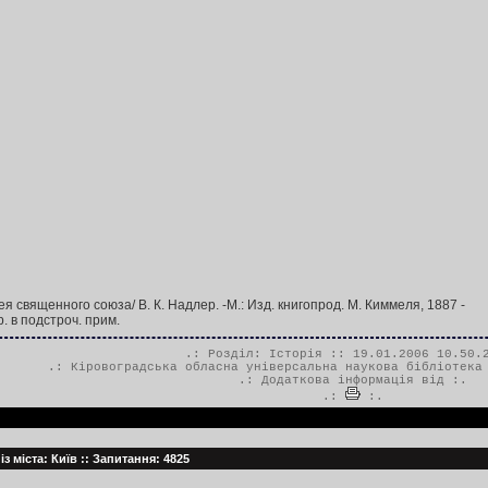
я священного союза/ В. К. Надлер. -М.: Изд. книгопрод. М. Киммеля, 1887 -
гр. в подстроч. прим.
.: Розділ:
Історія
:: 19.01.2006 10.50.
.:
Кіровоградська обласна універсальна наукова бібліотека
.: Додаткова інформація від :.
.:
:.
із міста: Київ :: Запитання: 4825