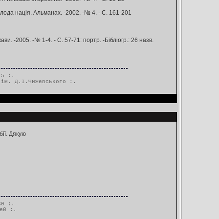
олода нація. Альманах. -2002. -№ 4. - С. 161-201
. -2005. -№ 1-4. - С. 57-71: портр. -Бібліогр.: 26 назв.
15 :.
 ім. Д.І.Чижевського
:.
ії. Дякую
30 :.
ей
:.