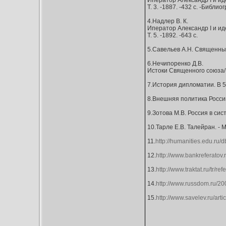
Иператор Александр I и иде
Т. 3. -1887. -432 с. -Библио
4.Надлер В. К.
Иператор Александр I и иде
Т. 5. -1892. -643 с.
5.Савельев А.Н. Священный
6.Нечипоренко Д.В.
Истоки Священного союза/ Д
7.История дипломатии. В 5-ти
8.Внешняя политика России 
9.Зотова М.В. Россия в си
10.Тарле Е.В. Талейран. - М
11.
http://humanities.edu.ru
12.
http://www.bankrefera
13.
http://www.traktat.ru/tr/ref
14.
http://www.russdom.ru/2
15.
http://www.savelev.ru/art