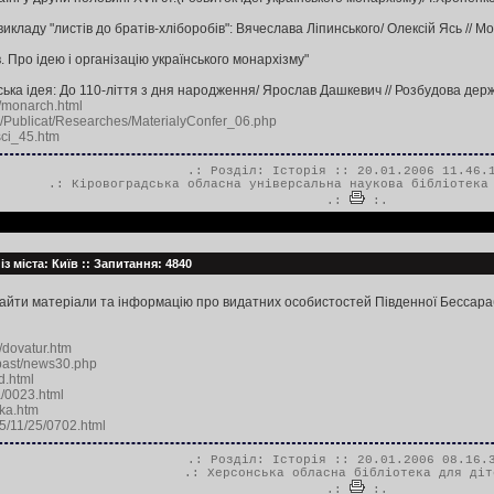
 викладу "листів до братів-хліборобів": Вячеслава Ліпинського/ Олексій Ясь // М
. Про ідею і організацію українського монархізму"
ська ідея: До 110-ліття з дня народження/ Ярослав Дашкевич // Розбудова держави
u/monarch.html
a/Publicat/Researches/MaterialyConfer_06.php
s/sci_45.htm
.: Розділ:
Історія
:: 20.01.2006 11.46.
.:
Кіровоградська обласна універсальна наукова бібліотека
.:
:.
із міста: Київ :: Запитання: 4840
найти матеріали та інформацію про видатних особистостей Південної Бессараб
f/dovatur.htm
/past/news30.php
d.html
/0023.html
vka.htm
05/11/25/0702.html
.: Розділ:
Історія
:: 20.01.2006 08.16.
.:
Херсонська обласна бібліотека для діт
.:
:.