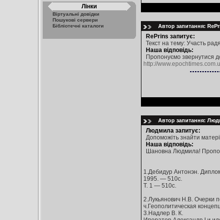
Лінки
Віртуальні довідки
Пошукові сервери
Бібліотечні каталоги
Автор запитання: RePri
RePrins запитує:
Текст на тему: Участь рад
Наша відповідь:
Пропонуємо звернутися до
http://www.epochtimes.com.ua
Автор запитання: Людм
Людмила запитує:
Допоможіть знайти матеріа
Наша відповідь:
Шановна Людмила! Пропоную
1.Дебидур Антонэн. Диплом
1995. — 510с.
Т. 1 — 510с.
2.Лукьянович Н.В. Очерки 
ч.Геополитическая конце
3.Надлер В. К.