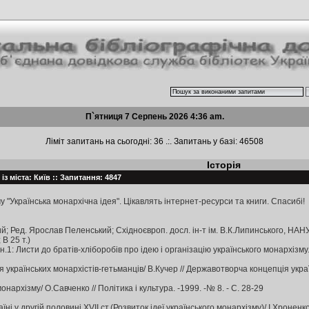
П`ятниця 7 Серпень 2026 4:36 am.
Ліміт запитань на сьогодні: 36 .:. Запитань у базі: 46508
Історія
із міста: Київ :: Запитання: 4847
 "Українська монархічна ідея". Цікавлять інтернет-ресурси та книги. Спасибі!
; Ред. Ярослав Пеленський; Східноєвроп. досл. ін-т ім. В.К.Липинського, НАНУ, І
 В 25 т.)
Кн.1: Листи до братів-хліборобів про ідею і організацію українського монархізму.
українських монархістів-гетьманців/ В.Кучер // Державотворча концепція україн
нархізму/ О.Савченко // Політика і культура. -1999. -№ 8. - С. 28-29
і у другій половині XVII ст.(Розвиток ідеї українського монархізму)/ І.Хроненко 