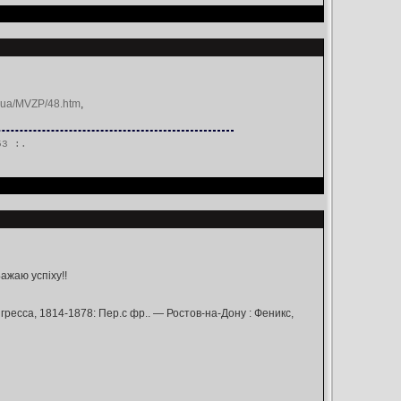
ev.ua/MVZP/48.htm
,
53 :.
ажаю успіху!!
есса, 1814-1878: Пер.с фр.. — Ростов-на-Дону : Феникс,