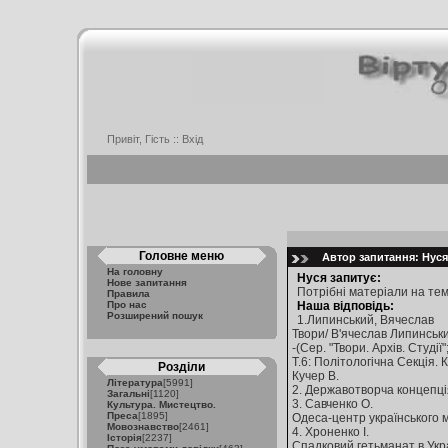
Привіт, Гість ::
Вхід
Головне меню
Автор запитання: Нуся 
На головну
Нуся запитує:
Нове запитання
Потрібні матеріали на тему
Правила
Про нас
Наша відповідь:
Розширений пошук
1.Липинський, Вячеслав
Твори/ В'ячеслав Липинський
-(Сер. "Твори. Архів. Студії";
Т.6: Політологічна Секція. 
Розділи
Кучер В.
Література
[5991]
2. Державотворча концепція 
Загальні
[1120]
3. Савченко О.
Культура. Мистецтво.
Преса
[1895]
Одеса-центр українського мо
Мовознавство
[2461]
4. Хроненко І.
Історія
[2237]
Спадковий гетьманат в Україн