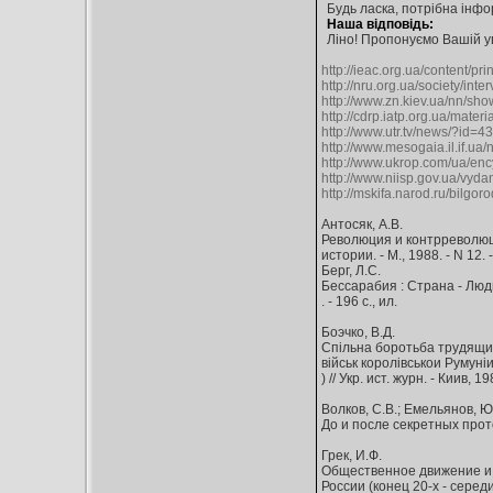
Будь ласка, потрібна інфо
Наша відповідь:
Ліно! Пропонуємо Вашій у
http://ieac.org.ua/content/
http://nru.org.ua/society/inte
http://www.zn.kiev.ua/nn/sh
http://cdrp.iatp.org.ua/materi
http://www.utr.tv/news/?id=4
http://www.mesogaia.il.if.ua
http://www.ukrop.com/ua/enc
http://www.niisp.gov.ua/vy
http://mskifa.narod.ru/bilgoro
Антосяк, А.В.
Революция и контрреволюци
истории. - М., 1988. - N 12. 
Берг, Л.С.
Бессарабия : Страна - Люди
. - 196 с., ил.
Боэчко, В.Д.
Спiльна боротьба трудящих
вiйськ королiвськои Румунi
) // Укр. ист. журн. - Киив, 19
Волков, С.В.; Емельянов, Ю
До и после секретных проток
Грек, И.Ф.
Общественное движение и к
России (конец 20-х - середин