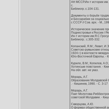
АН МССР.Ин-т истории им. 
с.
Библиогр.:с.104-131.
Документы о борьбе трудя
и Бессарабии за социальн
с СССР // Сов. арх. - М., 199
Историческое значение пр
Поднестровья к России / Ред
Ин-т истории им.Я.С.Гросул
Библиогр.: с.305-332.
Копанский, Я.М.; Левит, И.Э
Советско-румынские отнош
1924 г.) в контексте межд
Юго-Восточной Европы. - Ки
Курило, В.М.; Копилов, А.О.;
Хотинське повстання. - Киив
На обл. авт. не указ.
Морарь, А.Г.
Образование Молдавской С
. - Кишинев, 1990. - С. 3-17
Морарь, А.Г.
Пакт Молотова-Риббентроп
советской Молдавии. - Киши
Скворцова, А.Ю.
О формах общественной ак