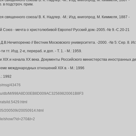
я священного союза/ В. К. Надлер. -М.: Изд. книгопрод. М. Киммеля, 1887 -
гр. в подстроч. прим.
я священного союза/ В. К. Надлер. -М.: Изд. книгопрод. М. Киммеля, 1887 -
 Союз - мечта о христолюбивой Европе// Русский дом.-2005.-№ 9.-С.20-21
.В.Нечипоренко // Вестник Московского университета. -2000. -№ 5: Сер. 8. Ист
 тт. Изд. 2-е, перераб. и доп. - Т. 1. - М.: 1959.
XIX и начала XX века. Документы Российского министерства иностранных дел. С
стеме международных отношений XIX в. - М.: 1996
.: 1992
/db/msg/43476
tov.ru/db/M/998A8D30EB8D009AC32569820061B8F3
erats/id.5429.html
005/200509i/20050914.html
icle/show/?id=270&t=2