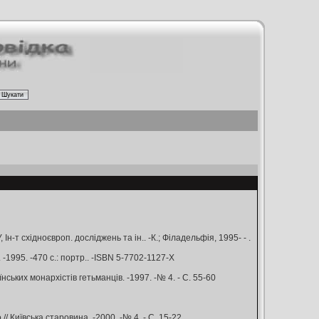
н-т східноєвроп. досліджень та ін.. -К.; Філадельфія, 1995- - .
 -1995. -470 с.: портр.. -ISBN 5-7702-1127-Х
ських монархістів гетьманців. -1997. -№ 4. - С. 55-60
// Київська старовина. -2000. -№ 4. - С. 15-22