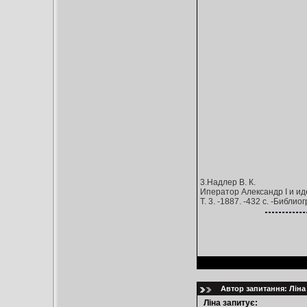
3.Надлер В. К.
Иператор Александр I и иде
Т. 3. -1887. -432 с. -Библио
Автор запитання: Ліна 
Ліна запитує: