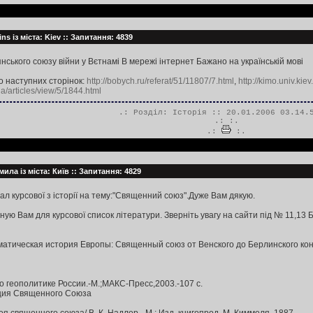
ns із міста: Kiev :: Запитання: 4839
янського союзу війни у Вєтнамі В мережі інтернет Бажано на українській мові
 наступних сторінок:
http://bobych.ru/referat/51/11807/7.html
,
http://kimo.univ.ki
/articles/view/5/1844.html
.: Розділ:
Історія
:: 20.01.2006 03.14.
.:
:.
.:
:.
ила із міста: Київ :: Запитання: 4829
л курсової з історії на тему:"Священний союз".Дуже Вам дякую.
 Вам для курсової список літератури. Зверніть увагу на сайти під № 11,13 Б
атическая история Европы: Священный союз от Венского до Берлинского конгр
по геополитике России.-М.;МАКС-Пресс,2003.-107 с.
пция Священного Союза