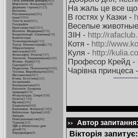
Поза умовами довідки
[463]
Міфологія. Фольклор
[249]
На жаль це все що
Держава і право
[3125]
Ботаніка.
Рослинництво
[291]
В гостях у Казки -
h
Інше
[3364]
Тексти книг
[921]
Веселые животные
Географія.
Краєзнавство
[1001]
Біологія. Медицина
[679]
ЗІН -
http://rafaclu
Енциклопедії. Словники
[79]
Комп'ютери.
Телекомунікації
[723]
Котя -
http://www.k
Театр. Кінематограф
[170]
Образотворче
Куля -
http://kulia.
мистецтво
[288]
Філософія. Релігія
[747]
Зоологія. Тваринництво
[180]
Професор Крейд -
Фізика. Хімія
[479]
Сценарії
[545]
Чарівна принцеса 
Педагогіка. Психологія
[5400]
Техніка. Виробництво
[594]
Математика
[487]
Етика. Естетика
[222]
Астрономія.
Космонавтика
[80]
Екологія. Охорона
природи
[679]
Фізкультура. Спорт
[339]
Освіта
[1746]
Музика
[244]
Соціологія
[468]
Економіка. Фінанси
[7482]
Бібліотеки. Архіви
[1488]
Авіація.
Повітроплавство
[80]
Автор запитання: 
Туризм
[110]
УДК в бібліотеках для
дітей
[76]
Вікторія запитує:
Євродовідка
[4]