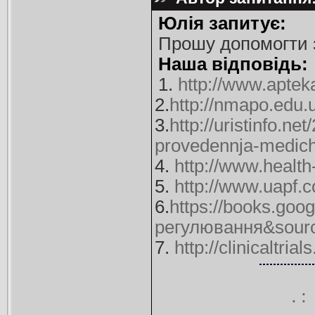
Юлія запитує:
Прошу допомогти з
Наша відповідь:
1.
http://www.aptek
2.
http://nmapo.edu
3.
http://uristinfo.
provedennja-medich
4.
http://www.health
5.
http://www.uapf
6.
https://books.g
регулювання&sour
7.
http://clinicaltri
.