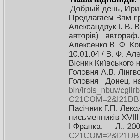
Добрый день, Ири
Предлагаем Вам п
Александрук І. В. 
авторів) : автореф. 
Алексенко В. Ф. Кон
10.01.04 / В. Ф. Але
Вісник Київського на
Головня А.В. Лінгво
Головня ; Донец. н
bin/irbis_nbuv/cgiir
C21COM=2&I21DBN
Пасічник Г.П. Лекс
письменників XVIII 
І.Франка. — Л., 20
C21COM=2&I21DBN