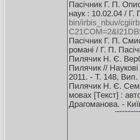
Пасічник Г. П. Опи
наук : 10.02.04 / Г
bin/irbis_nbuv/cgiir
C21COM=2&I21DB
Пасічник Г. П. См
романі / Г. П. Пасіч
Пилячик Н. Є. Вер
Пилячик // Наукові
2011. - Т. 148, Вип
Пилячик Н. Є. Сем
мовах [Текст] : авт
Драгоманова. - Київ