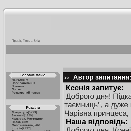
Привіт, Гість ::
Вхід
Головне меню
Автор запитання:
На головну
Нове запитання
Ксенія запитує:
Правила
Про нас
Розширений пошук
Доброго дня! Підка
таємниць", а дуже 
Розділи
Чарівна принцеса,
Література
[5993]
Загальні
[1120]
Культура. Мистецтво.
Наша відповідь:
Преса
[1895]
Мовознавство
[2461]
Доброго дня, Ксені
Історія
[2237]