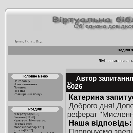
Привіт, Гість ::
Вхід
Неділя 9
Ліміт запитань на сь
Головне меню
Автор запитання:
На головну
Нове запитання
6026
Правила
Про нас
Розширений пошук
Катерина запиту
Доброго дня! Допо
Розділи
реферат "Мислення
Література
[5993]
Загальні
[1120]
Культура. Мистецтво.
Наша відповідь:
Преса
[1895]
Мовознавство
[2461]
Пропонуємо зверн
Історія
[2237]