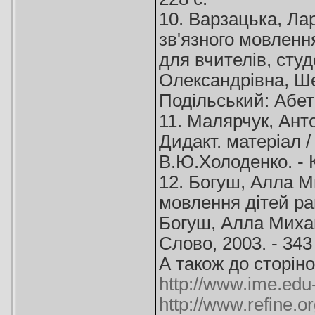
10. Варзацька, Ла
зв'язного мовленн
для вчителів, студ
Олександрівна, Ше
Подільський: Абетк
11. Малярчук, Ант
Дидакт. матеріал /
В.Ю.Холоденко. - К.
12. Богуш, Алла М
мовлення дітей ран
Богуш, Алла Михайл
Слово, 2003. - 343 
А також до сторіно
http://www.ime.edu
http://www.refine.o