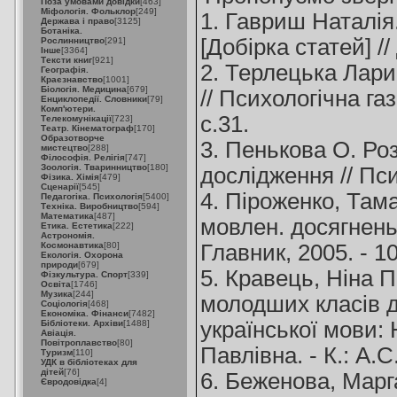
Поза умовами довідки
[463]
Міфологія. Фольклор
[249]
1. Гавриш Наталія
Держава і право
[3125]
Ботаніка.
[Добірка статей] //
Рослинництво
[291]
Інше
[3364]
Тексти книг
[921]
2. Терлецька Лари
Географія.
Краєзнавство
[1001]
Біологія. Медицина
[679]
// Психологічна газ
Енциклопедії. Словники
[79]
Комп'ютери.
с.31.
Телекомунікації
[723]
Театр. Кінематограф
[170]
Образотворче
3. Пенькова О. Ро
мистецтво
[288]
Філософія. Релігія
[747]
Зоологія. Тваринництво
[180]
дослідження // Пси
Фізика. Хімія
[479]
Сценарії
[545]
4. Піроженко, Там
Педагогіка. Психологія
[5400]
Техніка. Виробництво
[594]
Математика
[487]
мовлен. досягнень 
Етика. Естетика
[222]
Астрономія.
Космонавтика
[80]
Главник, 2005. - 1
Екологія. Охорона
природи
[679]
5. Кравець, Ніна 
Фізкультура. Спорт
[339]
Освіта
[1746]
Музика
[244]
молодших класів д
Соціологія
[468]
Економіка. Фінанси
[7482]
української мови: 
Бібліотеки. Архіви
[1488]
Авіація.
Повітроплавство
[80]
Павлівна. - К.: А.С.
Туризм
[110]
УДК в бібліотеках для
дітей
[76]
6. Беженова, Марг
Євродовідка
[4]