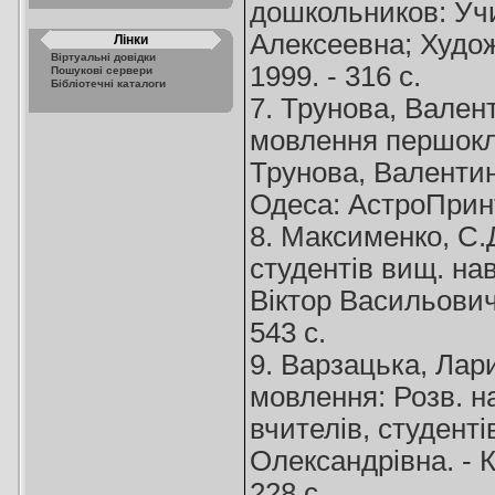
дошкольников: Уч
Алексеевна; Худож
Лінки
Віртуальні довідки
1999. - 316 с.
Пошукові сервери
Бібліотечні каталоги
7. Трунова, Вален
мовлення першоклас
Трунова, Валентина
Одеса: АстроПринт,
8. Максименко, С.Д
студентів вищ. нав
Віктор Васильович,
543 с.
9. Варзацька, Лар
мовлення: Розв. на
вчителів, студенті
Олександрівна. - 
228 с.