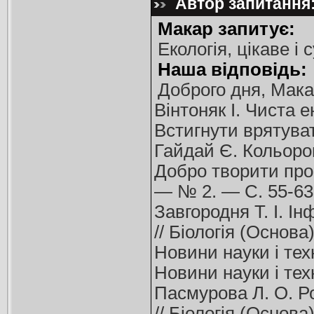
Автор запитання:
Макар запитує:
Екологія, цікаве і 
Наша відповідь:
Доброго дня, Мака
Вінтоняк І. Чиста е
Встигнути врятуват
Гайдай Є. Кольоров
Добро творити прос
— № 2. — С. 55-63
Завгородня Т. І. Ін
// Біологія (Основ
Новини науки і техн
Новини науки і техн
Пасмурова Л. О. Ро
// Біологія (Основ