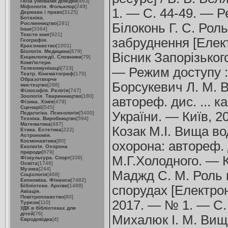
Поза умовами довідки
[463]
Міфологія. Фольклор
[249]
1. — С. 44-49. — 
Держава і право
[3125]
Ботаніка.
Рослинництво
[291]
Білоконь Г. С. Рол
Інше
[3364]
Тексти книг
[921]
забруднення [Елект
Географія.
Краєзнавство
[1001]
Біологія. Медицина
[679]
Вісник Запорізьког
Енциклопедії. Словники
[79]
Комп'ютери.
Телекомунікації
[723]
— Режим доступу 
Театр. Кінематограф
[170]
Образотворче
Борсукевич Л. М. В
мистецтво
[288]
Філософія. Релігія
[747]
Зоологія. Тваринництво
[180]
автореф. дис. ... к
Фізика. Хімія
[479]
Сценарії
[545]
України. — Київ, 2
Педагогіка. Психологія
[5400]
Техніка. Виробництво
[594]
Математика
[487]
Козак М.І. Вища во
Етика. Естетика
[222]
Астрономія.
Космонавтика
[80]
охорона: автореф. д
Екологія. Охорона
природи
[679]
М.Г.Холодного. — К
Фізкультура. Спорт
[339]
Освіта
[1746]
Музика
[244]
Маджд С. М. Роль 
Соціологія
[468]
Економіка. Фінанси
[7482]
Бібліотеки. Архіви
[1488]
спорудах [Електрон
Авіація.
Повітроплавство
[80]
2017. — № 1. — С.
Туризм
[110]
УДК в бібліотеках для
дітей
[76]
Михалюк І. М. Вища 
Євродовідка
[4]