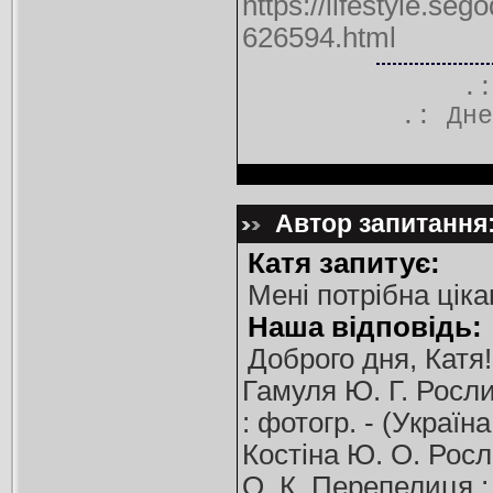
https://lifestyle.se
626594.html
.
.:
Дне
Автор запитання:
Катя запитує:
Мені потрібна ціка
Наша відповідь:
Доброго дня, Катя
Гамуля Ю. Г. Рослин
: фотогр. - (Україна
Костіна Ю. О. Рослин
О. К. Перепелиця ; 