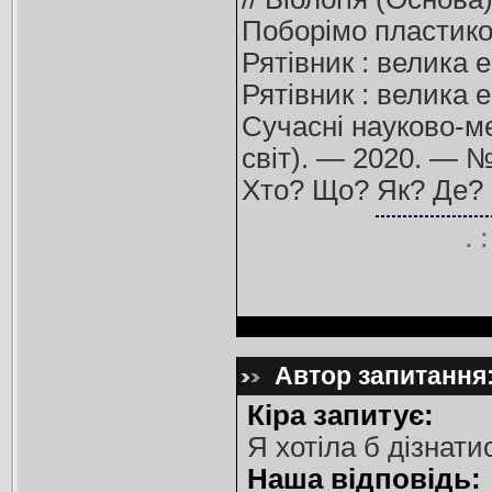
Поборімо пластиков
Рятівник : велика 
Рятівник : велика 
Сучасні науково-ме
світ). — 2020. — №
Хто? Що? Як? Де? К
.
Автор запитання:
Кіра запитує:
Я хотіла б дізнат
Наша відповідь: