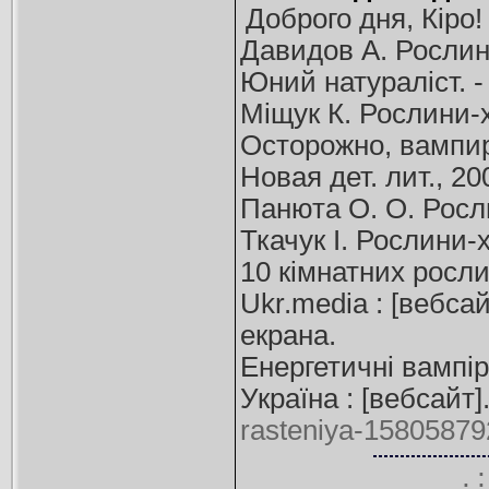
Доброго дня, Кіро
Давидов А. Рослини
Юний натураліст. - 
Міщук К. Рослини-хи
Осторожно, вампиры
Новая дет. лит., 200
Панюта О. О. Рослин
Ткачук І. Рослини-хи
10 кімнатних росли
Ukr.media : [вебсай
екрана.
Енергетичні вампір
Україна : [вебсайт
rasteniya-15805879
.