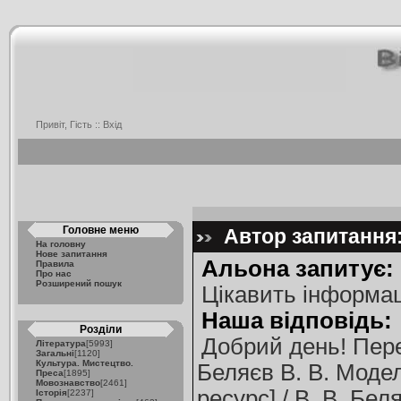
Привіт, Гість ::
Вхід
Головне меню
Автор запитання:
На головну
Нове запитання
Альона запитує:
Правила
Про нас
Розширений пошук
Цікавить інформац
Наша відповідь:
Розділи
Добрий день! Пере
Література
[5993]
Загальні
[1120]
Культура. Мистецтво.
Беляєв В. В. Моде
Преса
[1895]
Мовознавство
[2461]
ресурс] / В. В. Бе
Історія
[2237]