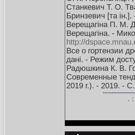
Станкевич Т. О. Тва
Бринзевич [та ін.]. 
Верещагіна П. М. Д
Верещагіна. - Микол
http://dspace.mnau
Все о гортензии др
дані. - Режим дост
Радюшкина К. В. Го
Современные тенде
2019 г.). - 2019. - 
.