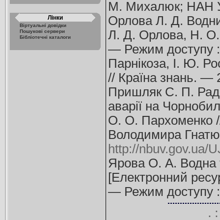
М. Михалюк; НАН Ук
Орлова Л. Д. Водни
Лінки
Віртуальні довідки
Л. Д. Орлова, Н. О.
Пошукові сервери
Бібліотечні каталоги
— Режим доступу 
Парнікоза, І. Ю. Ро
// Країна знань. —
Пришляк С. П. Рад
аварії на Чорнобил
О. О. Пархоменко /
Володимира Гнатюка
http://nbuv.gov.u
Ярова О. А. Водна
[Електронний ресур
— Режим доступу 
.