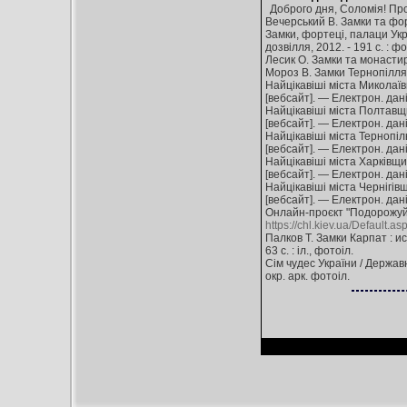
Доброго дня, Соломія! Пр
Вечерський В. Замки та форте
Замки, фортеці, палаци Украї
дозвілля, 2012. - 191 с. : фо
Лесик О. Замки та монастирі У
Мороз В. Замки Тернопілля / 
Найцікавіші міста Миколаївщ
[вебсайт]. — Електрон. дан
Найцікавіші міста Полтавщин
[вебсайт]. — Електрон. дан
Найцікавіші міста Тернопіль
[вебсайт]. — Електрон. дан
Найцікавіші міста Харківщин
[вебсайт]. — Електрон. дан
Найцікавіші міста Чернігівщ
[вебсайт]. — Електрон. дан
Онлайн-проєкт "Подорожуймо
https://chl.kiev.ua/Default.a
Палков Т. Замки Карпат : ист
63 с. : іл., фотоіл.
Сім чудес України / Державн
окр. арк. фотоіл.