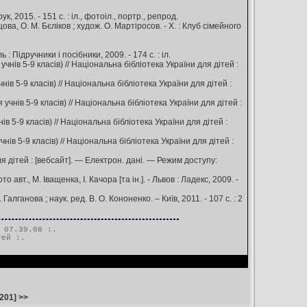
 2015. - 151 с. : іл., фотоіл., портр., репрод.
ова, О. М. Бєліков ; худож. О. Мартіросов. - Х. : Клуб сімейного
 Підручники і посібники, 2009. - 174 с. : іл.
нів 5-9 класів) // Національна бібліотека України для дітей :
в 5-9 класів) // Національна бібліотека України для дітей :
чнів 5-9 класів) // Національна бібліотека України для дітей :
 5-9 класів) // Національна бібліотека України для дітей :
ів 5-9 класів) // Національна бібліотека України для дітей :
 дітей : [вебсайт]. — Електрон. дані. — Режим доступу:
авт., М. Іващенка, І. Качора [та ін.]. - Львов : Ладекс, 2009. -
лганова ; наук. ред. В. О. Кононенко. – Київ, 2011. - 107 с. : 2
 07.39.08 :.
тей
:.
201
]
>>