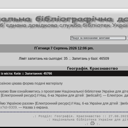
П`ятниця 7 Серпень 2026 12:06 pm.
Ліміт запитань на сьогодні: 35 .:. Запитань у базі: 46509
Географія. Краєзнавство
із міста: Київ :: Запитання: 45766
країною цікава форма подачі матеріалу
нуємо Вам ознайомитись з проєктами Національної бібліотеки України для діт
[Електронний ресурс] // Нац. б-ка України для дітей : [вебсайт]. — Електрон. 
 Україною разом» [Електронний ресурс] // Нац. б-ка України для дітей : [веб
spx?id=9309
. — Назва з екрана.
.: Розділ:
Географія. Краєзнавство
:: 27.08.2021
.:
Національна бібліотека України для ді
.:
:.