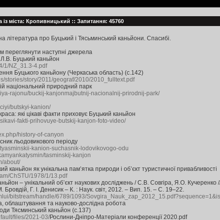
а із міста: Кропивницький :: Запитання: 45760
а література про Буцький і Тясьминський каньйони. Спасибі.
м переглянути наступні джерела
 Л.В. Буцький каньйон
14/1/NZ_31.3-4.pdf
ення Буцького каньйону (Черкаська область) (с.142)
/stories/story/2011/geograf/2010/2010_fulltext.pdf
ій національний природний парк
iya-rajonu/buckij-kanjonmajbutnij-nacionalnij-prirodnij-park/
iyi/butskyi-kanion/
краса: які цікаві факти приховує Буцький каньйон
sikavi-fakti-prihovuye-butskij-kanjon-foto-video/
ex.php/history-of-canyon
асник льодовикового періоду
t/tyasminskii-kanion-suchasnik-lodovikovogo-odu
e/kamyankatysmin/tasminskij-kanjon
m/about/
й каньйон як унікальна пам’ятка природи і об’єкт туристичної привабливості
tream/ChSTU/1978/1/13.pdf
ньйон – унікальний об’єкт наукових досліджень / С.В. Совгіра, Я.О. Кучеренко //
. Бровдій, Г. І. Денисик – К. : Наук. світ, 2012. – Вип. 15. – С. 19–22.
xmlui/bitstream/handle/6789/1093/Sovgira_Nauk_zap_2012_15.pdf?sequence=1&i
, облаштування та науково-дослідна робота
оди Тясминський каньйон (c.137)
efault/files/2021-03/
Рослини-Дніпро-Матеріали конференції 2020.pdf