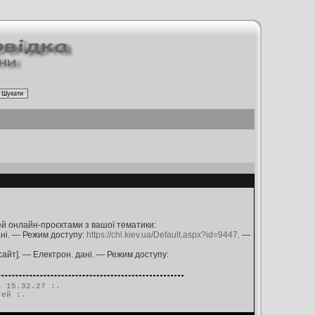
ей онлайн-проєктами з вашої тематики:
дані. — Режим доступу:
https://chl.kiev.ua/Default.aspx?id=9447
. —
сайт]. — Електрон. дані. — Режим доступу:
 15.32.27 :.
тей
:.