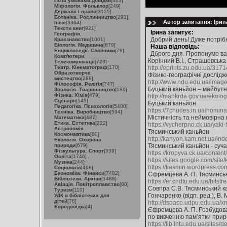
Поза умовами довідки
[463]
Міфологія. Фольклор
[249]
Держава і право
[3125]
Ботаніка. Рослинництво
[291]
Автор запитання: Ірин
Інше
[3364]
Тексти книг
[921]
Ірина запитує:
Географія.
Добрий день! Дуже потрібн
Краєзнавство
[1001]
Біологія. Медицина
[679]
Наша відповідь:
Енциклопедії. Словники
[79]
Дброго дня. Пропонумо ва
Комп'ютери.
Корінний В.І., Страшевська
Телекомунікації
[723]
Театр. Кінематограф
[170]
http://eprints.zu.edu.ua/317
Образотворче
Фізико-географічні дослідж
мистецтво
[288]
http://www.ndu.edu.ua/images
Філософія. Релігія
[747]
Буцький каньйон – майбутн
Зоологія. Тваринництво
[180]
Фізика. Хімія
[479]
http://mankrda.gov.ua/ekolog
Сценарії
[545]
Буцький каньйон
Педагогіка. Психологія
[5400]
https://7chudes.in.ua/nominac
Техніка. Виробництво
[594]
Містичність та неймовірна 
Математика
[487]
Етика. Естетика
[222]
https://vycherpno.ck.ua/yaki-t
Астрономія.
Тясминський каньйон
Космонавтика
[80]
http://kanyon.kam.net.ua/ind
Екологія. Охорона
природи
[679]
Тясминський каньйон - суч
Фізкультура. Спорт
[339]
https://kropyva.ck.ua/conten
Освіта
[1746]
https://sites.google.com/sit
Музика
[244]
https://tiasmin.wordpress.co
Соціологія
[468]
Економіка. Фінанси
[7482]
Єфремцева А. П. Тясминськи
Бібліотеки. Архіви
[1488]
https://er.chdtu.edu.ua/bits
Авіація. Повітроплавство
[80]
Совгіра С.В. Тясминський ка
Туризм
[110]
Гончаренко (відп. ред.), В. М
УДК в бібліотеках для
дітей
[76]
http://dspace.udpu.edu.ua/
Євродовідка
[4]
Єфремцева А. П. Розбудова
по вивченню пам’ятки прир
https://lib.lntu.edu.ua/sites/d