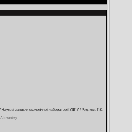
 Наукові записки екологічної лабораторії УДПУ / Ред. кол. Г.Є.
sAllowed=y