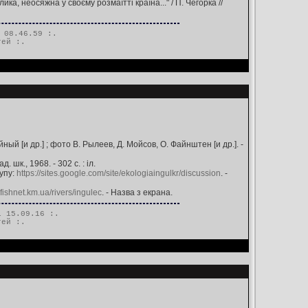
а, неосяжна у своєму розмаїтті країна..." / П. Чегорка //
 08.46.59 :.
тей
:.
й [и др.] ; фото В. Рылеев, Д. Мойсов, О. Файнштен [и др.]. -
 шк., 1968. - 302 c. : іл.
тупу:
https://sites.google.com/site/ekologiaingulkr/discussion
. -
dfishnet.km.ua/rivers/ingulec
. - Назва з екрана.
 15.09.16 :.
тей
:.