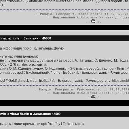
рик створив енциклопедію порогознавства : Олег Власов: "Дніпрові пороги - велик
13.
.: Розділ:
Географія. Краєзнавство
:: 5.08.2021
.:
Національна бібліотека України для ді
.:
:.
з міста: Київ :: Запитання: 45680
а інформація про річку Інгулець. Дякую.
ньте наступні джерела:
: путеводитель маршрут. карты / авт.-сост. А. Паталах, С. Дяченко, М. Подгайны
5. - 276 с. : фотогр., карти.
и / О. М. Юденич ; худож. О. Родаченко. - 3-є вид., переробл. і допов. - Київ : Рад.
онний ресурс] // Ekologiaingulkr/home : [вебсайт]. - Електрон. дані. - Режим дос
] // Goldfishnet.km.ua : [вебсайт]. - Електрон. дані. - Режим доступу:
https://gol
.: Розділ:
Географія. Краєзнавство
:: 23.06.2021
.:
Національна бібліотека України для ді
.:
:.
ія із міста: Львів :: Запитання: 45599
 ласка книги прочитати про Україну і її цікаві міста