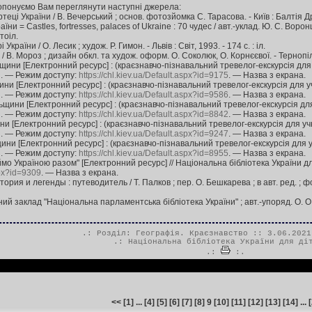
опонуємо Вам переглянути наступні джерела:
ці України / В. Вечерський ; основ. фотозйомка С. Тарасова. - Київ : Балтія Друк,
ни = Castles, fortresses, palaces of Ukraine : 70 чудес / авт.-уклад. Ю. С. Воронц
тоіл.
країни / О. Лесик ; худож. Р. Гимон. - Львів : Світ, 1993. - 174 с. : іл.
В. Мороз ; дизайн обкл. та худож. оформ. О. Соколюк, О. Корнєєвої. - Тернопіль :
ини [Електронний ресурс] : (краєзнавчо-пізнавальний тревелог-екскурсія для уч
і. — Режим доступу:
https://chl.kiev.ua/Default.aspx?id=9175
. — Назва з екрана.
и [Електронний ресурс] : (краєзнавчо-пізнавальний тревелог-екскурсія для учні
і. — Режим доступу:
https://chl.kiev.ua/Default.aspx?id=9586
. — Назва з екрана.
щини [Електронний ресурс] : (краєзнавчо-пізнавальний тревелог-екскурсія для у
і. — Режим доступу:
https://chl.kiev.ua/Default.aspx?id=8842
. — Назва з екрана.
и [Електронний ресурс] : (краєзнавчо-пізнавальний тревелог-екскурсія для учнів
і. — Режим доступу:
https://chl.kiev.ua/Default.aspx?id=9247
. — Назва з екрана.
ини [Електронний ресурс] : (краєзнавчо-пізнавальний тревелог-екскурсія для учн
і. — Режим доступу:
https://chl.kiev.ua/Default.aspx?id=8955
. — Назва з екрана.
 Україною разом" [Електронний ресурс] // Національна бібліотека України для
spx?id=9309
. — Назва з екрана.
ория и легенды : путеводитель / Т. Палков ; пер. О. Бешкарева ; в авт. ред. ; фото 
ий заклад "Національна парламентська бібліотека України" ; авт.-упоряд. О. О. Га
.: Розділ:
Географія. Краєзнавство
:: 3.06.2021
.:
Національна бібліотека України для ді
.:
:.
<<
[
1
] ... [
4
] [
5
] [
6
] [
7
] [
8
] 9 [
10
] [
11
] [
12
] [
13
] [
14
] ... [