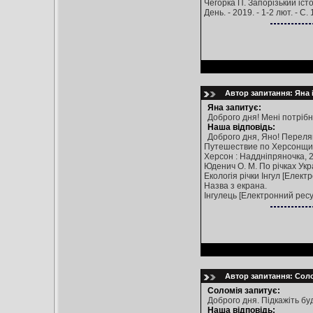
Чегорка П. Запорізький істо
День. - 2019. - 1-2 лют. - С. 
Автор запитання: Яна і
Яна запитує:
Доброго дня! Мені потрібн
Наша відповідь:
Доброго дня, Яно! Переля
Путешествие по Херсонщине 
Херсон : Наддніпряночка, 200
Юденич О. М. По річках Україн
Екологія річки Інгул [Електр
Назва з екрана.
Інгулець [Електронний ресурс
Автор запитання: Солом
Соломія запитує:
Доброго дня. Підкажіть будь
Наша відповідь: