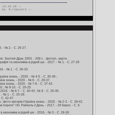
 13.20.26 :.
 ім. М.Горького
:.
 - № 2. - С. 26-27.
: Балтия Друк, 2003. - 208 c. : фотоіл., карти.
афія та економіка в рідній шк. - 2017. - № 1. - С. 27-29
. - № 1. - С. 30-33.
раїна знань. - 2020. - № 4-5. - С. 35-39 ;
їна знань. - 2020. - № 6. - С. 29-37.
їна знань. - 2020. - № 7-8. - С. 37-42.
2 ; № 9-10. - С. 20-25.
16. - № 6-7. - С. 40-43 ; № 9. - С. 26-30.
 - № 1. - С. 25-28.
- С. 42-47.
; фото авторів // Країна знань. - 2020. - № 2-3. - С. 39-42.
роги" / Ю. Райхель // День. - 2017. - 29 берез. - С. 6.
кономіка в рідній шк. - 2016. - № 3. - С. 28-30.