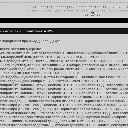
.: Розділ:
Географія. Краєзнавство
:: 26.08.2021
.:
Краматорська центральна міська публічна бібліотека
.:
:.
із міста: Київ :: Запитання: 45725
а інформація про річку Дніпро. Дякую.
ляньте наступні джерела:
ься Велика ріка : цікава географія / В. Вишневський // Чумацький шлях. - 2016.
Міжнародний день Дніпра // Шк. б-ка. - 2019. - № 6. - С. 29-32.
а трагедія України : гострий сигнал // Еколог. вісник. - 2016. - № 5. - С. 30-31.
иеву : путеводитель / М. Кальницкий, А. Григорук ; фотосъемка В. Хмара. - Киев 
верхневі води України. Основні річкові системи" : 8-й клас / О. М. Лумей // Геогр
липня // Шк. бібліотека. - 2021. - № 6. - С. 10-12.
 "Водойми рідного краю, їх стан та охорона" / О. Могила // Початкова шк. - 2016
Міжнародний день Дніпра // Шк. бібліотека. - 2020. - № 6-7. - С. 30-32.
ніпровської заплави. Птахи : біологія. Ч. 1 / І. Ю. Парнікоза, О. Д. Некрасова // К
ніпровської заплави. Птахи : біологія. Ч. 2 / І. Ю. Парнікоза, Н. С. Атамась // Кра
ніпровської заплави. Птахи : біологія. Ч. 3 / І. Ю. Парнікоза, Н. С. Атамась // Кра
 межах Києва : біологія / І. Ю. Парнікоза // Країна знань. - 2019. - № 6. - С. 27-3
овської долини : наша столиця гідна любові / І. Ю. Парнікоза // Країна знань. - 20
 Дніпра у Києві. Ссавці : біологія. Ч. 1 / І. Ю. Парнікоза // Країна знань. - 2021.
и Дніпра у Києві. Ссавці. Ч. 2 / І. Ю. Парнікоза // Країна знань. - 2021. - № 2-3. 
овської долини: амфібії та рептилії : біологія / І. Ю. Парнікоза, О. Д. Некрасова 
лину України : про створення регіонального ландшафтного парку "Дніпровські по
н : 1 липня - Міжнародний день Дніпра // Шк. б-ка. - 2017. - № 7. - С. 3-5.
ежим дніпровських водосховищ : охорона довкілля / Ю. В. Солоп // Географія та е