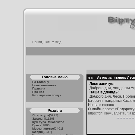
Привіт, Гість ::
Вхід
Головне меню
Автор запитання: Леся 
На головну
Леся запитує:
Нове запитання
Доброго дня, мандрівки У
Правила
Про нас
Наша відповідь:
Розширений пошук
Доброго дня, Леся. Пропо
Історичні мандрівки Києвом 
Назва з екрана.
Онлайн-проєкт «Подорожуймо
Розділи
https://chl.kiev.ua/Default.a
Література
[5992]
Загальні
[1120]
Культура. Мистецтво.
Преса
[1895]
Мовознавство
[2461]
Історія
[2237]