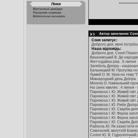
Лінки
Віртуальні довідки
Пошукові сервери
Бібліотечні каталоги
Автор запитання: Соня 
Соня запитує:
Доброго дня, мені потрібн
Наша відповідь:
Доброго дня, Соня! Перег
Вишневський В. Де народжуєт
Життєдайна ріка : 6 липня - 
Загибель Дніпра - національн
Кальницкий М. Прогулка по К
Лумей О. М. Урок на тему "По
Міжнародний день Дніпра : 3 
Могила О. Навчальний проект
На синіх хвилях : 4 липня - 
Парнікоза І. Ю. Живий світ д
Парнікоза І. Ю. Живий світ д
Парнікоза І. Ю. Живий світ д
Парнікоза І. Ю. Риби Дніпра в
Парнікоза І. Ю. Скарби дніпр
Парнікоза І. Ю. Фауна заплави
Парнікоза І. Ю. Фауна заплав
Парнікоза І. Ю. Скарби Дніпр
Райхель Ю. Як захистити пер
Сивочолий, могутній Борисфе
Солоп Ю. В. Гідрологічний р