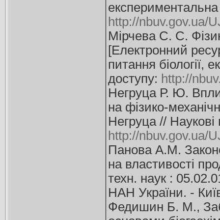
експериментальна 
http://nbuv.gov.ua
Мірчева С. С. Фізик
[Електронний ресурс
питання біології, е
доступу:
http://nb
Негруца Р. Ю. Впл
на фізико-механічн
Негруца // Наукові
http://nbuv.gov.ua
Панова А.М. Закон
на властивості про
техн. наук : 05.02.
НАН України. - Київ
Федишин Б. М., Заб