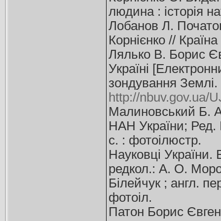
людина : історія на
Лобанов Л. Початок 
Корнієнко // Країн
Лялько В. Борис Є
Україні [Електронн
зондування Землі.
http://nbuv.gov.ua
Малиновський Б. А
НАН України; Ред. 
с. : фотоілюстр.
Науковці України. 
редкол.: А. О. Моро
Білейчук ; англ. пе
фотоіл.
Патон Борис Євгено