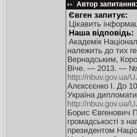
Автор запитання:
Євген запитує:
Цікавить інформац
Наша відповідь:
Академік Націонал
належить до тих г
Вернадським, Корол
Віче. — 2013. — №
http://nbuv.gov.ua
Алєксєєнко І. До 1
Україна дипломати
http://nbuv.gov.ua
Борис Євгенович Па
громадськості з на
президентом Націон