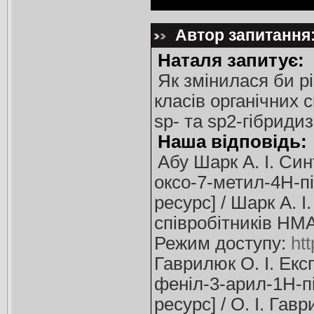
Автор запитання:
Наталя запитує:
Як змінилася би рі
класів органічних 
sp- та sp2-гібриди
Наша відповідь:
Абу Шарк А. І. Син
оксо-7-метил-4Н-п
ресурс] / Шарк А. І
співробітників НМА
Режим доступу:
ht
Гаврилюк О. І. Екс
феніл-3-арил-1Н-пі
ресурс] / О. І. Гав