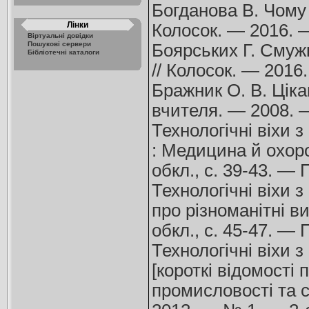
Богданова В. Чому п
Лінки
Колосок. — 2016. 
Віртуальні довідки
Пошукові сервери
Боярських Г. Смужк
Бібліотечні каталоги
// Колосок. — 2016
Бражник О. В. Цікав
вчителя. — 2008. 
Технологічні віхи з
: Медицина й охорон
обкл., с. 39-43. —
Технологічні віхи з
про різноманітні ви
обкл., с. 45-47. —
Технологічні віхи з
[короткі відомості 
промисловості та сі