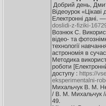
Добрий день, Дмит
Відеоурок «Цікаві 
Електронні дані. 
doslidi-z-fiziki-1672
Вознюк С. Викорис
відео- та фотознім
технології навчання
астрономія в сучас
Методика використ
роботи [Електроннй
доступу :
https://vs
eksperimentalni-rob
Михальчук В. М. Не
/ В. М. Михальчук 
49.