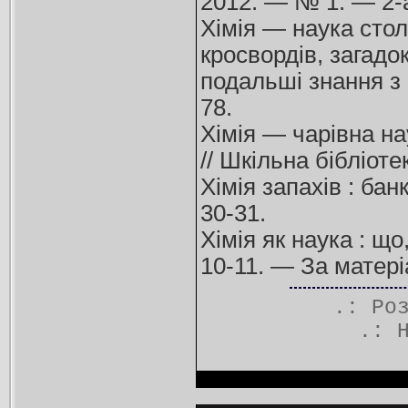
2012. — № 1. — 2-а 
Хімія — наука столі
кросвордів, загадо
подальші знання з 
78.
Хімія — чарівна на
// Шкільна бібліот
Хімія запахів : бан
30-31.
Хімія як наука : що
10-11. — За матер
.: Ро
.: