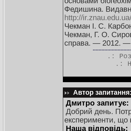
основами біогеохім
Федишина. Видавн
http://ir.znau.edu.
Чекман І. С. Карбо
Чекман, Г. О. Сиров
справа. — 2012. — 
.: Ро
.:
Автор запитання:
Дмитро запитує:
Добрий день. Потр
експерименти, що м
Наша відповідь: