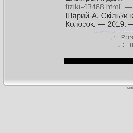
fiziki-43468.html
. —
Шарий А. Скільки к
Колосок. — 2019. —
.: Ро
.:
Gene