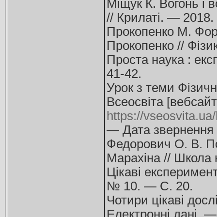
Міщук К. Вогонь і в
// Крилаті. — 2018
Прокопенко М. Фор
Прокопенко // Фізи
Проста наука : ек
41-42.
Урок з теми Фізичн
Всеосвіта [вебсайт
https://vseosvita.ua/
— Дата звернення :
Федорович О. В. По
Марахіна // Школа 
Цікаві експеримент
№ 10. — С. 20.
Чотири цікаві досл
Електронні дані. 