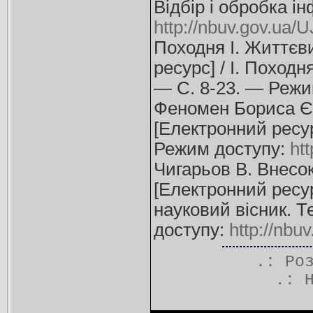
Відбір і обробка і
http://nbuv.gov.ua
Походня І. Життєв
ресурс] / І. Поход
— С. 8-23. — Режи
Феномен Бориса Єв
[Електронний ресур
Режим доступу:
ht
Чигарьов В. Внесо
[Електронний ресур
науковий вісник. Т
доступу:
http://nb
.: Ро
.: