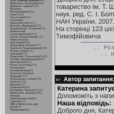
Поза умовами довідки
[463]
Міфологія. Фольклор
[249]
товариство ім. Т. 
Держава і право
[3125]
Ботаніка.
Рослинництво
[291]
наук. ред. С. І. Бо
Інше
[3364]
Тексти книг
[921]
НАН України, 2007.
Географія.
Краєзнавство
[1001]
Біологія. Медицина
[679]
На сторінці 123 ці
Енциклопедії. Словники
[79]
Комп'ютери.
Телекомунікації
[723]
Тимофійовича
Театр. Кінематограф
[170]
Образотворче
мистецтво
[288]
Філософія. Релігія
[747]
.: Ро
Зоологія. Тваринництво
[180]
Фізика. Хімія
[479]
.:
Сценарії
[545]
Педагогіка. Психологія
[5400]
Техніка. Виробництво
[594]
Математика
[487]
Етика. Естетика
[222]
Астрономія.
Космонавтика
[80]
Екологія. Охорона
природи
[679]
Автор запитання:
Фізкультура. Спорт
[339]
Освіта
[1746]
Музика
[244]
Катерина запитує
Соціологія
[468]
Економіка. Фінанси
[7482]
Бібліотеки. Архіви
[1488]
Допоможіть з напи
Авіація.
Повітроплавство
[80]
Наша відповідь:
Туризм
[110]
УДК в бібліотеках для
дітей
[76]
Доброго дня, Кате
Євродовідка
[4]