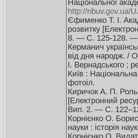
Національної акад
http://nbuv.gov.ua
Єфименко Т. І. Ака
розвитку [Електрон
8. — С. 125-128. 
Керманич українськ
від дня народж. / О
І. Вернадського ; ре
Київ : Національна 
фотоіл.
Киричок А. П. Роль
[Електронний ресурс
Вип. 2. — С. 122–1
Корнієнко О. Борис
науки : історія нау
Корнієнко О. Видат