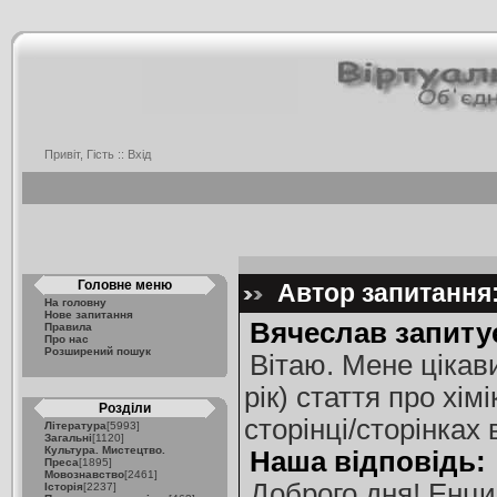
Привіт, Гість ::
Вхід
Головне меню
Автор запитання:
На головну
Нове запитання
Вячеслав запиту
Правила
Про нас
Розширений пошук
Вітаю. Мене цікав
рік) стаття про хі
Розділи
сторінці/сторінках
Література
[5993]
Загальні
[1120]
Культура. Мистецтво.
Наша відповідь:
Преса
[1895]
Мовознавство
[2461]
Доброго дня! Енцик
Історія
[2237]