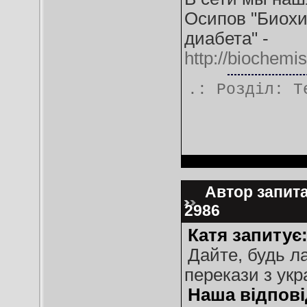
Осипов "Биохи
диабета" -
http://biochem
.: Розділ:
Т
Автор запитан
2986
Катя запитує
Дайте, будь ла
перекази з укр
Наша відпові