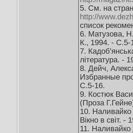
5. См. на стра
http://www.dezh
список рекоме
6. Матузова, Н.
К., 1994. - С.5-
7. Кадоб'янськ
література. - 19
8. Дейч, Алекса
Избранные произ
С.5-16.
9. Костюк Васи
(Проза Г.Гейне) 
10. Наливайко 
Вікно в світ. - 
11. Наливайко Д