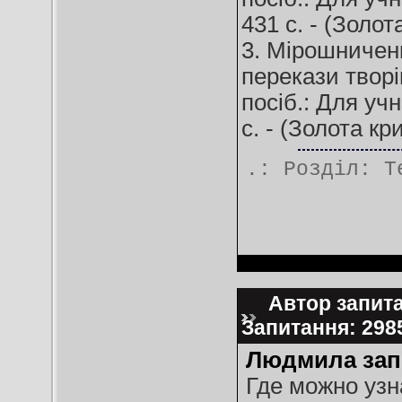
431 с. - (Золот
3. Мірошниченк
перекази творі
посіб.: Для учн
с. - (Золота кр
.: Розділ:
Т
Автор запита
Запитання: 29
Людмила зап
Где можно узн