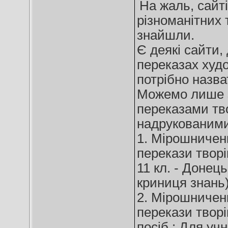
На жаль, сайті
різноманітних 
знайшли.
Є деякі сайти,
переказах худ
потрібно назва
Можемо лише з
переказами тво
надрукованими 
1. Мірошниченк
перекази творі
11 кл. - Донець
криниця знань)
2. Мірошниченк
перекази творі
посіб.: Для учн