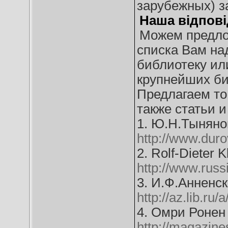
зарубежных) з
Наша відпові
Можем предло
списка Вам на
библиотеку ил
крупнейших би
Предлагаем то
также статьи и
1. Ю.Н.Тыняно
http://www.duro
2. Rolf-Dieter K
http://www.russi
3. И.Ф.Анненск
http://az.lib.ru
4. Омри Ронен 
http://magazine