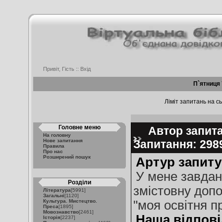
Привіт, Гість ::
Вхід
П`ятниця 
Ліміт запитань на сь
Головне меню
Автор запита
На головну
Нове запитання
Запитання: 29
Правила
Про нас
Розширений пошук
Артур запиту
У мене завдан
Розділи
змістовну допо
Література
[5991]
Загальні
[1120]
Культура. Мистецтво.
"моя освітня п
Преса
[1895]
Мовознавство
[2461]
Наша відпові
Історія
[2237]