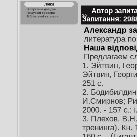
Лінки
Автор запита
Віртуальні довідки
Пошукові сервери
Бібліотечні каталоги
Запитання: 29
Александр за
литература по
Наша відпові
Предлагаем с
1. Эйтвин, Гео
Эйтвин, Георгий
251 с.
2. Бодибилдинг
И.Смирнов; Рис
2000. - 157 с.: 
3. Плехов, В.
тренинга). Кн. 
160 с. - (Гиган