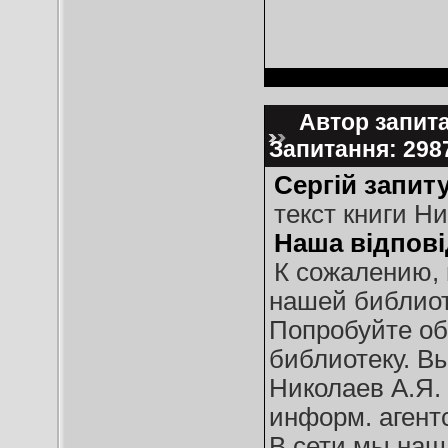
Автор запита
Запитання: 29
Сергій запиту
текст книги Н
Наша відпові
К сожалению, 
нашей библиоте
Попробуйте об
библиотеку. В
Николаев А.Я. 
информ. агентст
В сети мы наш