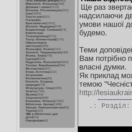
Поза умовами довідки
[463]
Міфологія. Фольклор
[249]
Ще раз зверта
Держава і право
[3125]
Ботаніка. Рослинництво
[291]
надсилаючи дві
Інше
[3364]
Тексти книг
[921]
Географія.
умови нашої до
Краєзнавство
[1001]
Біологія. Медицина
[679]
Енциклопедії. Словники
[79]
будемо.
Комп'ютери.
Телекомунікації
[723]
Театр. Кінематограф
[170]
Образотворче
мистецтво
[288]
Теми доповідей,
Філософія. Релігія
[747]
Зоологія. Тваринництво
[180]
Фізика. Хімія
[479]
Вам потрібно п
Сценарії
[545]
Педагогіка. Психологія
[5400]
власні думки.
Техніка. Виробництво
[594]
Математика
[487]
Етика. Естетика
[222]
Як приклад мо
Астрономія.
Космонавтика
[80]
Екологія. Охорона
темою "Чесніст
природи
[679]
Фізкультура. Спорт
[339]
http://lesiaukr
Освіта
[1746]
Музика
[244]
Соціологія
[468]
Економіка. Фінанси
[7482]
.: Розділ
Бібліотеки. Архіви
[1488]
Авіація. Повітроплавство
[80]
Туризм
[110]
УДК в бібліотеках для
дітей
[76]
Євродовідка
[4]