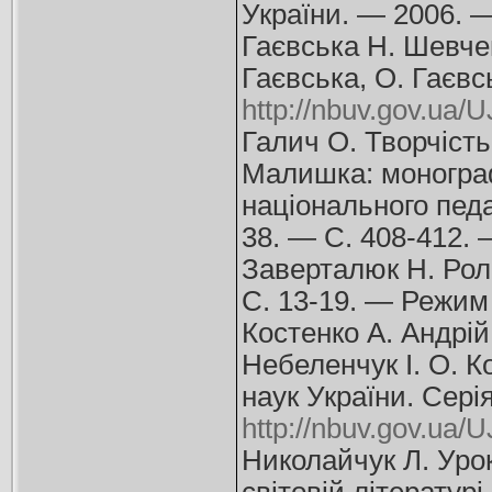
України. — 2006. 
Гаєвська Н. Шевчен
Гаєвська, О. Гаєвс
http://nbuv.gov.ua
Галич О. Творчість
Малишка: монографі
національного педа
38. — С. 408-412.
Заверталюк Н. Роль
С. 13-19. — Режим
Костенко А. Андрій 
Небеленчук І. О. К
наук України. Сері
http://nbuv.gov.ua
Николайчук Л. Урок