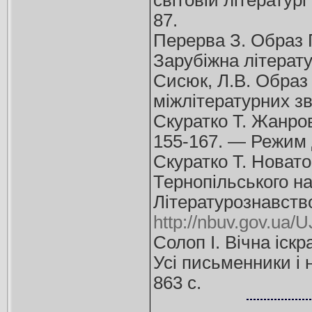
світовій літературі
87.
Перерва З. Образ Пр
Зарубіжна літерату
Сисюк, Л.В. Образ 
міжлітературних зв
Скуратко Т. Жанров
155-167. — Режим 
Скуратко Т. Новато
Тернопільського на
Літературознавств
http://nbuv.gov.u
Солоп І. Вічна іск
Усі письменники і н
863 с.