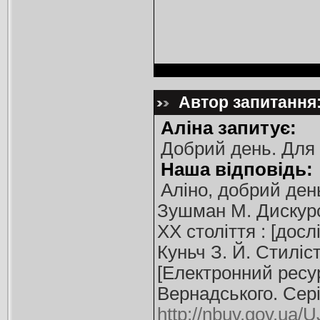
Автор запитання: 
Аліна запитує:
Добрий день. Для 
Наша відповідь:
Аліно, добрий ден
Зушман М. Дискурс
XX століття : [досл
Куньч З. Й. Стиліс
[Електронний ресурс
Вернадського. Сері
http://nbuv.gov.ua