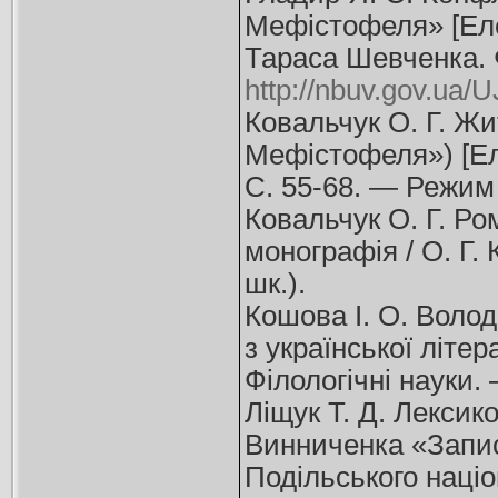
Мефістофеля» [Елек
Тараса Шевченка. 
http://nbuv.gov.ua
Ковальчук О. Г. Ж
Мефістофеля») [Еле
С. 55-68. — Режим
Ковальчук О. Г. Р
монографія / О. Г.
шк.).
Кошова І. О. Воло
з української літер
Філологічні науки.
Ліщук Т. Д. Лексик
Винниченка «Записк
Подільського націо