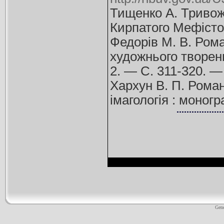
Тищенко А. Тривож
Кирпатого Мефістоф
Федорів М. В. Ром
художнього творен
2. — С. 311-320. 
Хархун В. П. Рома
імагологія : моногр
Gene