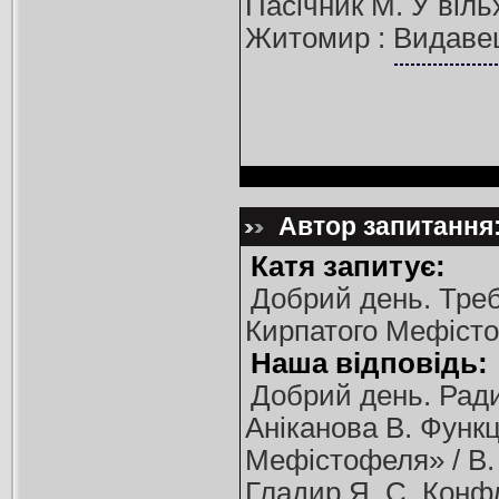
Пасічник М. У вільх
Житомир : Видавец
Автор запитання: 
Катя запитує:
Добрий день. Треб
Кирпатого Мефісто
Наша відповідь:
Добрий день. Ради
Аніканова В. Функ
Мефістофеля» / В. 
Гладир Я. С. Конфл