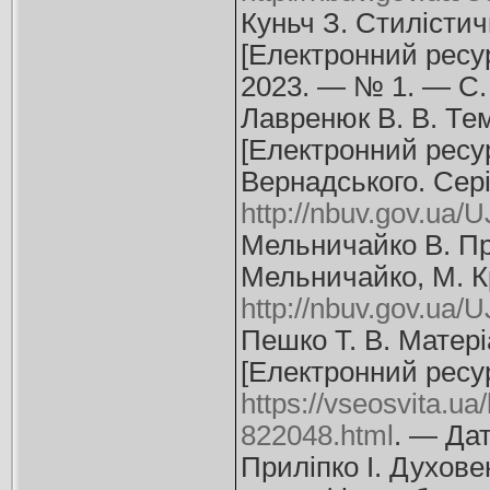
Куньч З. Стилістич
[Електронний ресур
2023. — № 1. — С.
Лавренюк В. В. Тем
[Електронний ресурс
Вернадського. Сері
http://nbuv.gov.ua
Мельничайко В. Пр
Мельничайко, М. Кр
http://nbuv.gov.ua
Пешко Т. В. Матері
[Електронний ресур
https://vseosvita.ua
822048.html
. — Дат
Приліпко І. Духове