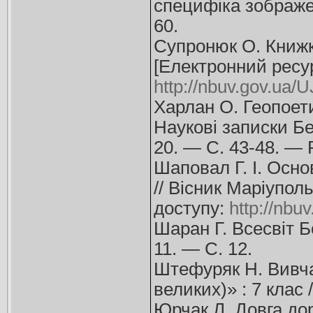
специфіка зображен
60.
Супронюк О. Книжк
[Електронний ресур
http://nbuv.gov.ua
Харлан О. Геопоети
Наукові записки Бе
20. — С. 43-48. —
Шаповал Г. І. Основ
// Вісник Маріупол
доступу:
http://nb
Шаран Г. Всесвіт Б
11. — С. 12.
Штефуряк Н. Вивчає
великих)» : 7 клас
Юрчак Л. Довга дор