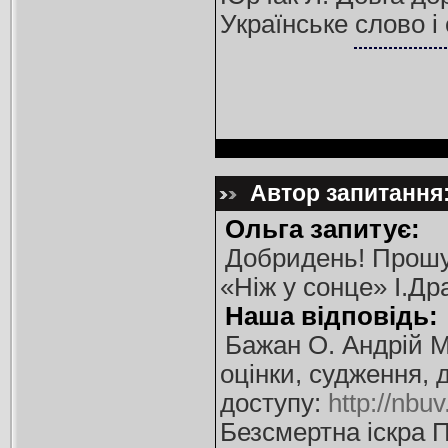
Українське слово і
Автор запитання:
Ольга запитує:
Добридень! Прошу 
«Ніж у сонце» І.Др
Наша відповідь:
Бажан О. Андрій Ма
оцінки, судження, 
доступу:
http://nb
Безсмертна іскра П