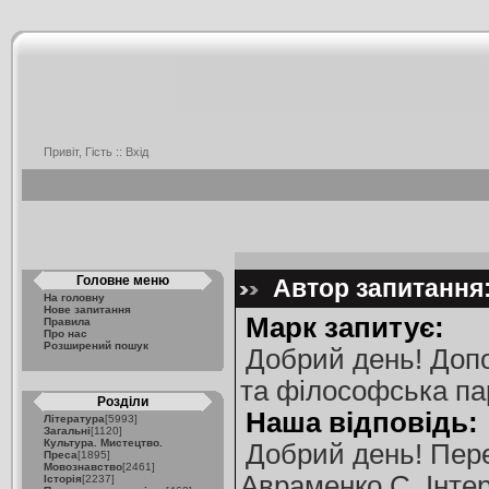
Привіт, Гість ::
Вхід
Головне меню
Автор запитання:
На головну
Нове запитання
Марк запитує:
Правила
Про нас
Розширений пошук
Добрий день! Допо
та філософська па
Розділи
Наша відповідь:
Література
[5993]
Загальні
[1120]
Культура. Мистецтво.
Добрий день! Пере
Преса
[1895]
Мовознавство
[2461]
Авраменко С. Інтерт
Історія
[2237]