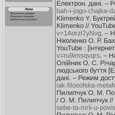
Електрон. дані. – 
bah-i-jogo-chajka-d
Лінки
Віртуальні довідки
Klimenko Y. Буктре
Пошукові сервери
Бібліотечні каталоги
Klimenko // YouTube
v=1Aorzl7yNvg
. – 
Ніколенко О. Р. Бах
YouTube : [інтерне
v=ru9imsqvqrs
. – Н
Олійник О. С. Річ
людського буття [Ел
дані. – Режим дос
iak-filosofska-meta
Пилипчук О. М. Пош
/ О. М. Пилипчук //
sebe-ta-mrii-u-povi