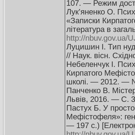
107. — Режим дос
Лук’яненко О. Пси
«Записки Кирпатого
література в загал
http://nbuv.gov.ua
Луцишин І. Тип нуд
// Наук. вісн. Cхід
Небеленчук І. Пси
Кирпатого Мефістоф
школі. — 2012. — 
Панченко В. Містер
Львів, 2016. — С. 3
Пастух Б. У прост
Мефістофеля»: гене
— 197 с.) [Електро
http://nbuv.gov.ua