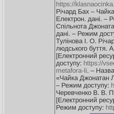
https://klasnaocinka
Річард Бах – Чайка 
Електрон. дані. – 
Спільнота Джонатан 
дані. – Режим дос
Тулінова І. О. Річ
людського буття. А
[Електронний ресурс
доступу:
https://vs
metafora-li
. – Назва
«Чайка Джонатан Лів
– Режим доступу:
h
Черевченко В. В. П
[Електронний ресурс
Режим доступу:
ht