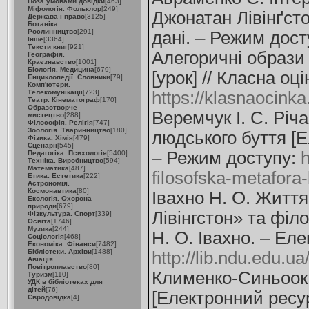
Поза умовами довідки
[463]
Міфологія. Фольклор
[249]
Джонатан Лівінґстон
Держава і право
[3125]
Ботаніка.
Рослинництво
[291]
дані. – Режим дос
Інше
[3364]
Тексти книг
[921]
Алегоричні образи 
Географія.
Краєзнавство
[1001]
Біологія. Медицина
[679]
[урок] // Класна оц
Енциклопедії. Словники
[79]
Комп'ютери.
Телекомунікації
[723]
https://klasnaocinka
Театр. Кінематограф
[170]
Образотворче
Веремчук І. С. Річ
мистецтво
[288]
Філософія. Релігія
[747]
Зоологія. Тваринництво
[180]
людського буття [Ел
Фізика. Хімія
[479]
Сценарії
[545]
– Режим доступу:
h
Педагогіка. Психологія
[5400]
Техніка. Виробництво
[594]
Математика
[487]
filosofska-metafora
Етика. Естетика
[222]
Астрономія.
Космонавтика
[80]
Івахно Н. О. Життя
Екологія. Охорона
природи
[679]
Лівінгстон» та філ
Фізкультура. Спорт
[339]
Освіта
[1746]
Музика
[244]
Н. О. Івахно. – Еле
Соціологія
[468]
Економіка. Фінанси
[7482]
Бібліотеки. Архіви
[1488]
http://lib.ndu.edu
Авіація.
Повітроплавство
[80]
Клименко-Синьоок Г
Туризм
[110]
УДК в бібліотеках для
дітей
[76]
[Електронний ресур
Євродовідка
[4]