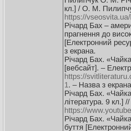
Пилипчук О. М. Річ
кл.] / О. М. Пилипч
https://vseosvita.u
Річард Бах – амер
прагнення до висок
[Електронний ресурс
з екрана.
Річард Бах. «Чайка 
[вебсайт]. – Елект
https://svitliterat
1
. – Назва з екрана
Річард Бах. «Чайка
література. 9 кл.] 
https://www.yout
Річард Бах. «Чайк
буття [Електронний 