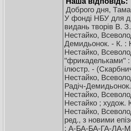
Наша відповідь:
Доброго дня, Тама
У фонді НБУ для д
видань творів В. З
Нестайко, Всеволод
Демидьонок. - К. : 
Нестайко, Всеволод
"фрикадельками" : п
ілюстр. - (Скарбни
Нестайко, Всеволод
Радіч-Демидьонок. -
Нестайко, Всеволод
Нестайко ; худож. Ю
Нестайко, Всеволод
ред., з новими епіз
: А-БА-БА-ГА-ЛА-МА