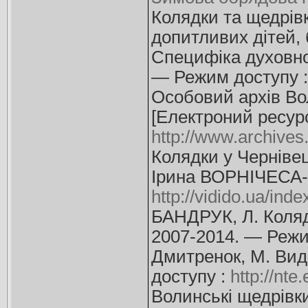
Колядки та щедрів
допитливих дітей, 
Специфіка духовної
— Режим доступу 
Особовий архів Вол
[Електроний ресурс
http://www.archives
Колядки у Чернівец
Ірина ВОРНІЧЕСА-
http://vidido.ua/ind
БАНДРУК, Л. Колядк
2007-2014. — Режи
Дмитренок, М. Вид
доступу :
http://nt
Волинські щедрівки