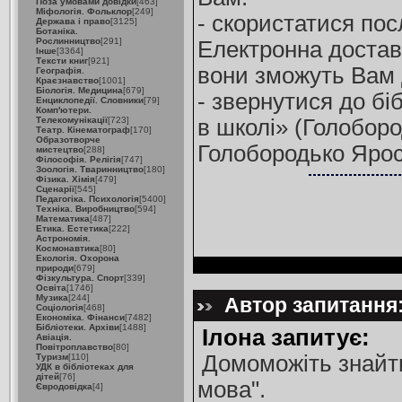
Поза умовами довідки
[463]
Міфологія. Фольклор
[249]
- скористатися пос
Держава і право
[3125]
Ботаніка.
Рослинництво
[291]
Електронна достав
Інше
[3364]
Тексти книг
[921]
вони зможуть Вам 
Географія.
Краєзнавство
[1001]
Біологія. Медицина
[679]
- звернутися до бі
Енциклопедії. Словники
[79]
Комп'ютери.
Телекомунікації
[723]
в школі» (Голоборо
Театр. Кінематограф
[170]
Образотворче
Голобородько Яросла
мистецтво
[288]
Філософія. Релігія
[747]
Зоологія. Тваринництво
[180]
Фізика. Хімія
[479]
Сценарії
[545]
Педагогіка. Психологія
[5400]
Техніка. Виробництво
[594]
Математика
[487]
Етика. Естетика
[222]
Астрономія.
Космонавтика
[80]
Екологія. Охорона
природи
[679]
Фізкультура. Спорт
[339]
Освіта
[1746]
Музика
[244]
Автор запитання:
Соціологія
[468]
Економіка. Фінанси
[7482]
Бібліотеки. Архіви
[1488]
Ілона запитує:
Авіація.
Повітроплавство
[80]
Домоможіть знайти
Туризм
[110]
УДК в бібліотеках для
дітей
[76]
мова".
Євродовідка
[4]