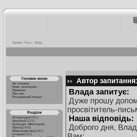
Привіт, Гість ::
Вхід
Головне меню
Автор запитання:
На головну
Нове запитання
Влада запитує:
Правила
Про нас
Розширений пошук
Дуже прошу допомо
просвітитель-пись
Розділи
Наша відповідь:
Література
[5991]
Загальні
[1120]
Культура. Мистецтво.
Доброго дня, Влад
Преса
[1895]
Мовознавство
[2461]
Вам:
Історія
[2237]