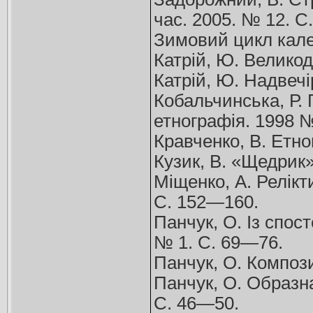
час. 2005. № 12. 
Зимовий цикл кален
Катрій, Ю. Великодн
Катрій, Ю. Надвечі
Кобальчинська, Р. 
етнографія. 1998 №
Кравченко, В. Етно
Кузик, В. «Щедрик» 
Міщенко, А. Релікт
С. 152—160.
Панчук, О. Із спос
№ 1. С. 69—76.
Панчук, О. Компози
Панчук, О. Образна
С. 46—50.