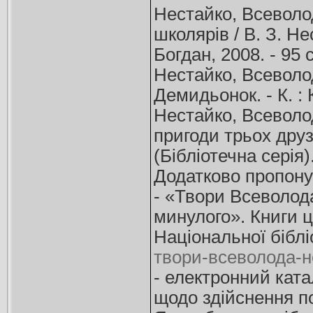
Нестайко, Всеволод
школярів / В. З. Не
Богдан, 2008. - 95 с
Нестайко, Всеволод
Демидьонок. - К. : 
Нестайко, Всеволод
пригоди трьох друзі
(Бібліотечна серія)
Додатково пропону
- «Твори Всеволод
минулого». Книги ц
Національної біблі
твори-всеволода-н
- електронний ката
щодо здійснення п