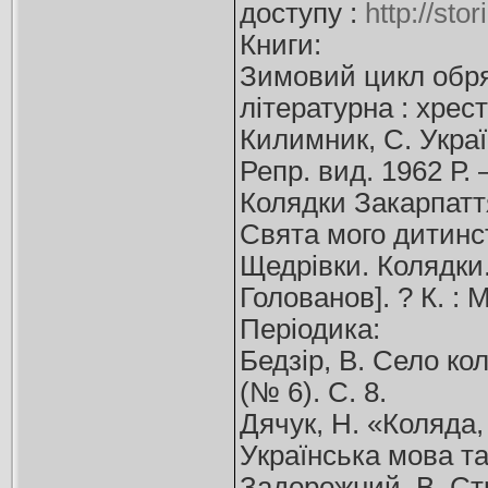
доступу :
http://sto
Книги:
Зимовий цикл обряд
літературна : хрест
Килимник, С. Украї
Репр. вид. 1962 Р. 
Колядки Закарпаття
Свята мого дитинст
Щедрівки. Колядки.
Голованов]. ? К. : М
Періодика:
Бедзір, В. Село кол
(№ 6). С. 8.
Дячук, Н. «Коляда,
Українська мова та
Задорожний, В. Стр