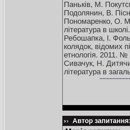
Паньків, М. Покутсь
Подолянин, В. Пісні
Пономаренко, О. Мо
література в школі
Ребошапка, І. Фоль
колядок, відомих п
етнологія. 2011. №
Сивачук, Н. Дитячи
література в загал
Автор запитання: