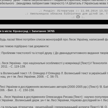
 роману "Диво" Павла Загребельного / Людмила Скрипник, Марія Панченко // Укра
ебельного : (мандрівка лабіринтами творчості) / А.Шпиталь // Українська мова та
.: Розділ:
Література
:: 11.08.2014 13.52
.:
Хмельницька обласна бібліотека для дітей ім. Т
.:
:.
 із міста: Кіровоград :: Запитання: 34765
будь ласка! Мені потрібен список монографій про Лесю Українку, написаний ф
ою темою підібрано такі документи:
: Проблеми текстології та історії друку. ( До дванадцятитомного видання творів, 
. Леся Українка - про національні особливості у комунікації [Текст] // Техноло
 2011. - С. 119-139.
а Волинський текст / Л. Оляндер // Оляндер Л. Волинський текст в українській та
нац. ун-т ім. Лесі Українки, 2008. - С .56-75.
Лесі Українки в дослідженнях волинських авторів (2000-2005 рр.) [Текст] / В. Баб
006. - Вип. 3. - С. 150-156.
а... Леся Українка в дослідженнях Олександра Рисака [Текст] : научно-популярн
Українки ; Волинський держ. ун-т ім. Лесі Українки, Науково-дослідний ін-т Лесі 
 та польська література : рецепційний і перекладацький аспекти [Текст] / М. О