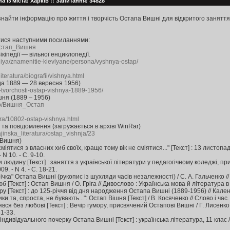
а із міста: Харків :: Запитання: 34828
найти інформацію про життя і творчість Остапа Вишні для відкритого заняття
ися наступними посиланнями:
i/Остап_Вишня
кіпедії — вільної енциклопедії.
ediya/znamenitie-kievlyane/persona/vyshnya-ostap/
literatura/biografii/vishnya.html
а 1889 — 28 вересня 1956)
-tvorchosti-ostap-vishnya-1889-1956/
шня (1889 – 1956)
.php/Вишня_Остап
tura/10802-ostap-vishnya.html
та повідомлення (загружається в архіві WinRar)
rajinska_literatura/ostap_vishnja/23
 Вишня)
міятися з власних хиб своїх, краще тому вік не сміятися..." [Текст] : 13 листо
 N 10. - С. 9-10.
и людину [Текст] : заняття з української літератури у педагогічному коледжі, пр
9. - N 4. - С. 18-21.
ічка" Остапа Вишні (рукопис із шухляди часів незалежності) / С. А. Гальченко // С
б [Текст] : Остап Вишня / О. Гріга // Дивослово : Українська мова й література в 
ру [Текст] : до 125-річчя від дня народження Остапа Вишні (1889-1956) // Календ
и та, спроста, не бувають...": Остап Вішня [Текст] / В. Косяченко // Слово і час. -
іявся без любові [Текст] : Вечір гумору, присвячений Остапові Вишні / Г. Лисенк
31-33.
індивідуального почерку Остапа Вишні [Текст] : українська література, 11 клас /