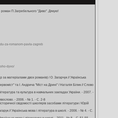
о роман П.Загребельного "Диво". Дякую!
rodu-za-romanom-pavla-zagreb
noho-dyvo/
р за матеріалами двох романів) / О. Загарчук // Українська
воміст" та І. Андрича "Міст на Дрині" / Наталія Білик // Слово
ітература та культура в навчальних закладах України. - 2007. -
слово. - 2006. - № 1. - С. 2-8
сторичної свідомості школярів засобами літератури / Юрій
рук // Українська мова і література в школі. - 2006. - № 4. - С.