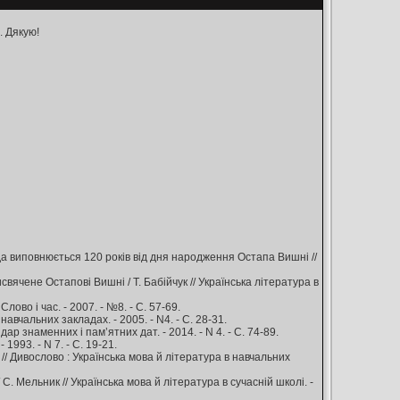
. Дякую!
пада виповнюється 120 років від дня народження Остапа Вишні //
исвячене Остапові Вишні / Т. Бабійчук // Українська література в
лово і час. - 2007. - №8. - С. 57-69.
навчальних закладах. - 2005. - N4. - С. 28-31.
ар знаменних і пам’ятних дат. - 2014. - N 4. - С. 74-89.
 1993. - N 7. - С. 19-21.
о // Дивослово : Українська мова й література в навчальних
 С. Мельник // Українська мова й література в сучасній школі. -