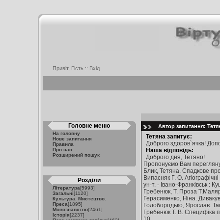
Привіт, Гість ::
Вхід
Головне меню
Автор запитання: Тетян
На головну
Тетяна запитує:
Нове запитання
Доброго здоров`ячка! Допо
Правила
Про нас
Наша відповідь:
Розширений пошук
Доброго дня, Тетяно!
Пропонуємо Вам перегляну
Блик, Тетяна. Спадкове прокл
Випасняк Г. О. Агіографічні
Розділи
ун-т. - Івано-Франківськ : Ку
Література
[5993]
Гребенюк, Т. Проза Т.Малярч
Загальні
[1120]
Герасименко, Ніна. Дивакуват
Культура. Мистецтво.
Преса
[1895]
Голобородько, Ярослав. Таня 
Мовознавство
[2461]
Гребенюк Т. В. Специфіка под
Історія
[2237]
10.