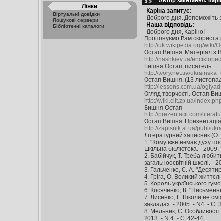
Автор запитання: Карін
Лінки
Каріна запитує:
Віртуальні довідки
Доброго дня. Допоможіть з
Пошукові сервери
Наша відповідь:
Бібліотечні каталоги
Доброго дня, Каріно!
Пропонуємо Вам скористат
http://uk.wikipedia.org/wik
Остап Вишня. Матеріал з Ві
http://nashkiev.ua/enciklop
Вишня Остап, писатель
http://tvory.net.ua/ukrainska_
Остап Вишня. (13 листопад
http://lessons.com.ua/oglyad
Огляд творчості. Остап Ви
http://wiki.ciit.zp.ua/index
Вишня Остап
http://prezentacii.com/litera
Остап Вишня. Презентація 
http://zapisnik.at.ua/publ/uk
Літературний записник (О.
1. "Кому вже немає духу пос
Шкільна бібліотека. - 2009. -
2. Бабійчук, Т. Треба любит
загальноосвітній школі. - 200
3. Гальченко, С. А. "Десятир
4. Гріга, О. Великий життєлю
5. Король українського гумо
6. Косяченко, В. "Письменник
7. Лисенко, Г. Ніколи не см
закладах. - 2005. - N4. - С. 
8. Мельник, С. Особливості 
2013. - N 4. - С. 42-44.