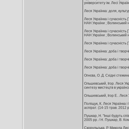
університету ім. Лесі Україн
Леся Українка: доля, культура,
Леся Українка і сучасність [Т
НАН України ; Волинський нац
Леся Українка і сучасність [Т
НАН України ; Волинський нац
Леся Українка і сучасність [Т
Леся Українка: доба і творчіс
Леся Українка: доба і творчіс
Леся Українка: доба і творчіс
Огнєва, О. Д. Східні стежини 
Ольшевський, Ігор. Леся Укра
синтезу мистецтв в українсь
Ольшевський, Ігор Е.. Леся Ук
Поліщук, К. Леся Українка і
аспірат. (14-15 трав. 2012 рок
Пушкар, Н. "Інші будуть спів
2005 рр. / Н. Пушкар, В. Ком
Скорульська, Р. Микола Лисе