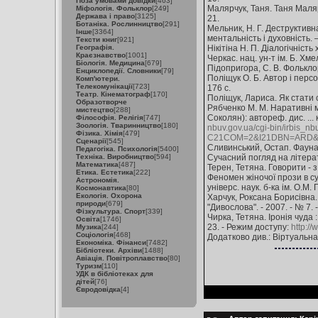
Поза умовами довідки
[463]
Малярчук, Таня. Таня Малярч
Міфологія. Фольклор
[249]
Держава і право
[3125]
21.
Ботаніка. Рослинництво
[291]
Мельник, Н. Г. Деструктивн
Інше
[3364]
ментальність і духовність. 
Тексти книг
[921]
Географія.
Нікітіна Н. П. Діалогічність 
Краєзнавство
[1001]
Черкас. нац. ун-т ім. Б. Хме
Біологія. Медицина
[679]
Підопригора, С. В. Фольклор
Енциклопедії. Словники
[79]
Поліщук О. Б. Автор і персона
Комп'ютери.
Телекомунікації
[723]
176 c.
Театр. Кінематограф
[170]
Поліщук, Лариса. Як стати св
Образотворче
Рябченко М. М. Наративні 
мистецтво
[288]
Соколян): автореф. дис. ... 
Філософія. Релігія
[747]
Зоологія. Тваринництво
[180]
nbuv.gov.ua/cgi-bin/irbis_nb
Фізика. Хімія
[479]
C21COM=2&I21DBN=ARD&P
Сценарії
[545]
Сливинський, Остап. Фауна мі
Педагогіка. Психологія
[5400]
Техніка. Виробництво
[594]
Сучасний погляд на літератур
Математика
[487]
Терен, Тетяна. Говорити - з, 
Етика. Естетика
[222]
Феномен жіночої прози в суч
Астрономія.
універс. наук. б-ка ім. О.М.
Космонавтика
[80]
Екологія. Охорона
Харчук, Роксана Борисівна. 
природи
[679]
"Дивослова". - 2007. - № 7. -
Фізкультура. Спорт
[339]
Чирка, Тетяна. Іронія чуда 
Освіта
[1746]
23. - Режим доступу:
http://
Музика
[244]
Соціологія
[468]
Додатково див.: Віртуальн
Економіка. Фінанси
[7482]
Бібліотеки. Архіви
[1488]
Авіація. Повітроплавство
[80]
Туризм
[110]
УДК в бібліотеках для
дітей
[76]
Євродовідка
[4]