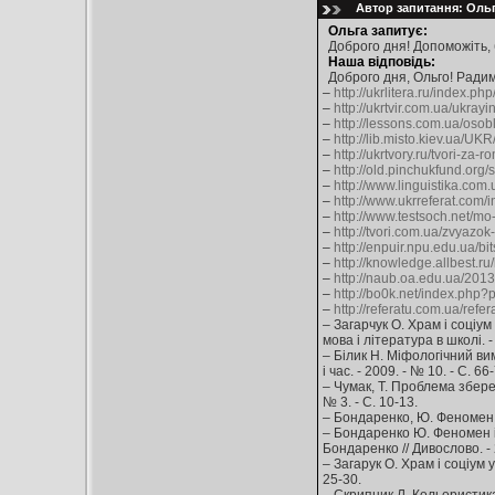
Автор запитання: Ольга
Ольга запитує:
Доброго дня! Допоможіть, 
Наша відповідь:
Доброго дня, Ольго! Рад
–
http://ukrlitera.ru/index.p
–
http://ukrtvir.com.ua/ukrayi
–
http://lessons.com.ua/osob
–
http://lib.misto.kiev.ua/
–
http://ukrtvory.ru/tvori-z
–
http://old.pinchukfund.org
–
http://www.linguistika.co
–
http://www.ukrreferat.com
–
http://www.testsoch.net/m
–
http://tvori.com.ua/zvyazok
–
http://enpuir.npu.edu.ua/
–
http://knowledge.allbest
–
http://naub.oa.edu.ua/201
–
http://bo0k.net/index.ph
–
http://referatu.com.ua/ref
– Загарчук О. Храм і соціум
мова і література в школі. - 
– Білик Н. Міфологічний вим
і час. - 2009. - № 10. - С. 66
– Чумак, Т. Проблема збереж
№ 3. - С. 10-13.
– Бондаренко, Ю. Феномен іс
– Бондаренко Ю. Феномен і
Бондаренко // Дивослово. - 2
– Загарук О. Храм і соціум у
25-30.