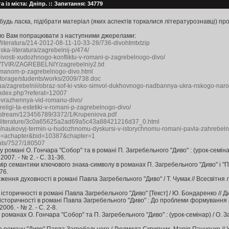
 із міста: Дніпр. :: Запитання: 34779
будь ласка, підібрати матеріал (яких аспектів торкалися літературознавці) пр
имо Вам попрацювати з наступними джерелами:
hp/literatura/214-2012-08-11-10-33-28/736-divohtmtxtzip
nska-literatura/zagrebelnij-p/474/
livosti-xudozhnogo-konfliktu-v-romani-p-zagrebelnogo-divo/
UKR/TVIR/ZAGREBELNIY/zagrebelniy2.txt
a-romanom-p-zagrebelnogo-divo.html
/storage/students/works/2009/738.doc
m.ua/zagrebelnii/obraz-sof-ki-vsko-simvol-dukhovnogo-nadbannya-ukra-nskogo-na
/index.php?referat=12007
o-vrazhennya-vid-romanu-divo/
-religi-ta-estetiki-v-romani-p-zagrebelnogo-divo/
bitstream/123456789/3372/1/Krupeniova.pdf
.ru/literature/3c0a65625a2ad69a5c43a88421216d37_0.html
3/naukovyj-termin-u-hudozhnomu-dyskursi-v-istorychnomu-romani-pavla-zahrebel
p?p=achapter&bid=10387&chapter=1
erats/7527/180507
 у романі О. Гончара "Собор" та в романі П. Загребельного "Диво" : (урок-семіна
2007. - № 2. - С. 31-36.
ір семантики ключового знака-символу в романах П. Загребельного "Диво" і "Пер
-76.
ення духовності в романі Павла Загребельного "Диво" / Т. Чумак // Всесвітня л
торичності в романі Павла Загребельного "Диво" [Текст] / Ю. Бондаренко // Диво
сторичності в романі Павла Загребельного "Диво" : До проблеми формування і
006. - № 2. - С. 2-8.
 романах О. Гончара "Собор" та П. Загребельного "Диво" : (урок-семінар) / О. Зага