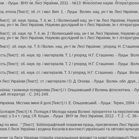
ки. - Луцьк : ВНУ ім. Лесі Українки, 2011. - №13: Філологічні науки. Літературозн
 епоха [Текст] : зб. ст. і мат. Вип. 1. - Луцьк : Волин. нац. ун-т ім. Лесі Українки, 2
екст] : зб. наук. праць. Т. 4, кн. 1 / Волинський нац. ун-т ім. Лесі Українки, Наук
. ун-т ім. Лесі Українки, Науково-дослідний ін-т Лесі Українки, Ін-т літератури 
екст] : зб. наук. пр. Т. 4, кн. 2 / Волинський нац. ун-т ім. Лесі Українки, Науково
. ун-т ім. Лесі Українки, Науково-дослідний ін-т Лесі Українки, Ін-т літератури 
екст] : зб. наук. пр. Т. 6 / Волин. нац. ун-т ім. Лесі Українки ; упоряд. Н. Сташенко
ть [Текст] : зб. наук. пр. і матеріалів. Т. 1 / упоряд. Н.Г. Сташенко. - Луцьк : Воли
ть [Текст] : зб. наук. пр. і матеріалів. Т. 2 / упоряд. Н.Г. Сташенко. - Луцьк : Воли
ть [Текст] : зб. наук. ст. і матеріалів. Т. 3 / упоряд. Н.Г. Сташенко. - Луцьк : Волин
Лесі Українки [Текст] : ст. і матеріали / О. Д. Огнєва. - Луцьк : Волин. обл. друк., 
їнка: таємниця псевдоніма [Текст] / І. Ольшевський // Волинь філологічна. - Луць
кій літературі. - С. 241-249.
раїнка. Містика імені й долі [Текст] / І. Е. Ольшевський. - Луцьк : Терен, 2004. - 68
 Болгарія [Текст] / К. Поліщук // Молода наука Волині: пріоритети та перспективи
у): у 3-х т. / ред. І.Я. Коцан. - Луцьк : ВНУ ім. Лесі Українки, 2012. - Т. 2. - С. 36
ці по мені..." [Текст] : Бібліографічний покажчик праць, присвячених Лесі Україн
зюк // Леся Українка і родина Косачів в контексті української та світової культури.
нко та Леся Українка (спроба узагальнення відомої та нової інформації) [Текст