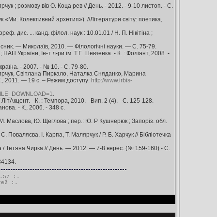
к ; розмову вів О. Коца рев // День. - 2012. - 9-10 листоп. - С.
 «Ми. Колективний архетип»). //Літератури світу: поетика,
ф. дис. ... канд. філол. наук : 10.01.01 / Н. П. Нікітіна ;
існик. — Миколаїв, 2010. — Філологічні науки. — С. 75-79.
НАН України, Ін-т л-ри ім. Т.Г. Шевченка. - К. : Фоліант, 2008. -
аїна. - 2007. - № 10. - С. 79-80.
лярчук, Світлана Пиркало, Наталка Сняданко, Марина
 К., 2011. — 19 с. – Режим доступу:
http://www.irbis-
FILE_DOWNLOAD=1
.
тАкцент. - К. : Темпора, 2010. - Вип. 2 (4). - С. 125-128.
ова. - К., 2006. - 348 с.
: М. Маслова, Ю. Щеглова ; пер.: Ю. Р Кушнерюк ; Запоріз. обл.
Поваляєва, І. Карпа, Т. Малярчук / Р. Б. Харчук // Бібліотечка
 / Тетяна Чирка // День. — 2012. — 7-8 верес. (№ 159-160) - С.
34134.
.57 :.
тей
:.