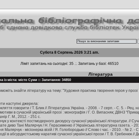
Субота 8 Серпень 2026 3:21 am.
Ліміт запитань на сьогодні: 35 .:. Запитань у базі: 46510
Література
а із міста: місто Суми :: Запитання: 34850
можіть знайти літературу на тему: "Художня практика творення героя у прозі 
ти наступні джерела:
яття говорити / Т. Блик // Літературна Україна. - 2008. - 7 серп. - С. 5. - Рец. на
 мотиви в сучасній українській прозі : монографія / Г. О. Випасняк; ДВНЗ "Прика
шнір Г. М., 2012. - 251 c.
ук у контексті постмодерного дискурсу сучасної української літератури. // Суч
е диво Тані Малярчук / Н. Герасименко // Українська літературна газета. - 2013. 
Малярчук - місіонерка візій / Я. Голобородько // Слово і час. - 2010. - № 2. - С
ії в абсурдистському наративі сучасної української прози / Т. В. Гребенюк // Держ