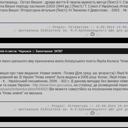
іхотворець : Остап Вишня : драма життя й творча мужність митця [Текст] / І. Скюд
па Вишні періоду заслання (1933-1944 рр.) [Текст] / Т. Сокол // Українська літера
апа Вишні: Літературна вітальня [Текст] / Н.Ткаченко // Дивослово. - 2003. - № 6
.: Розділ:
Література
:: 6.09.2014 14.00
.:
Центральна бібліотека ім. М.Л.Кропивницького ЦБС для д
.:
:.
ія із міста: Черкаси :: Запитання: 34787
я якого шкільного віку призначена книга білоруського поета Якуба Коласа "Нова
ія про таке видання: Новая земля : Поэма [Для сред. шк. возраста] / Якуб Кола
ваний вік. В Україні "Нова земля" була видана в 2006 році: Колас, Якуб Нова зем
. - К. : Український письменник, 2006. - 302 с. В даному випадку без вікових обме
и та науки України -
http://www.mon.gov.ua/ua
, на сторінці, де розміщений пере
a/ua/activity/education/56/692/
(Ви можете самостійно за посиланням переглянут
 "Нова земля" не вказана.
.: Розділ:
Література
:: 15.08.2014 15.04
.:
Центральна бібліотека ім. М.Л.Кропивницького ЦБС для д
.:
:.