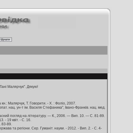
Тані Малярчук". Дякую!
 кн.: Малярчук, Т. Говорити. - Х. : Фоліо, 2007.
рпат. нац. ун-т ім. Василя Стефаника", Івано-Франків. нац. мед.
асний погляд на літературу. — К., 2006. — Вип. 10. — С. 81-89.
- 19 квіт. - С. 16.
. 83-89.
ава та регіони. Сер. Гуманіт. науки. - 2012. - Вип. 2. - С. 4-