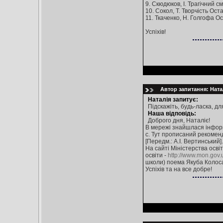
9. Скюдюков, І. Трагічний см
10. Сокол, Т. Творчість Оста
11. Ткаченко, Н. Голгофа Ост
Успіхів!
Автор запитання: Натал
Наталія запитує:
Підскажіть, будь-ласка, дл
Наша відповідь:
Доброго дня, Наталіє!
В мережі знайшлася інформац
с. Тут прописаний рекомендо
[Передм.: А.І. Вертинський]
На сайті Міністерства освіт
освіти -
http://www.mon.gov.u
школи) поема Якуба Колоса
Успіхів та на все добре!