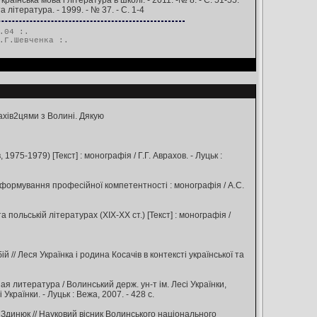
їнська мова і література в школі. - 2011. -№ 8. - С. 51-55.
 література. - 1999. - № 37. - С. 1-4
.04 :.
.Г.Шевченка
:.
ахів2цями з Волині. Дякую
1975-1979) [Текст] : монографія / Г.Г. Аврахов. - Луцьк :
гія формування професійної компетентності : монографія / А.С.
 польській літературах (ХІХ-ХХ ст.) [Текст] : монографія /
ій // Леся Українка і родина Косачів в контексті української та
ая литература / Волинський держ. ун-т ім. Лесі Українки,
Українки. - Луцьк : Вежа, 2007. - 428 с.
. Здинюк // Науковий вісник Волинського національного