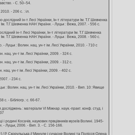
авство. - С. 50–54.
010. - 206 с. : іл.
ово-дослідний ін-т Лесі Українки, Ін-т літератури Ім. Т.Г.Шевченка
Ім. Т.Г.Шевченка НАН України. - Луцьк : Вежа, 2007. - 556 с.
-дослідний ін-т Лесі Українки, Ін-т літератури Ім. Т.Г.Шевченка
Ім. Т.Г.Шевченка НАН України. - Луцьк : Вежа, 2008. - 560 с.
. - Луцьк : Волин. нац. ун-т ім. Лесі Українки, 2010. - 710 с
н. нац. ун-т ім. Лесі Українки, 2009. - 324 с.
н. нац. ун-т ім. Лесі Українки, 2009. - 312 с.
. нац. ун-т ім. Лесі Українки, 2009. - 402 с.
2007. - 234 с.
к : Волин. нац. ун-т ім. Лесі Українки, 2010. - Вип. 10: Явище
 с. - Бібліогр.: с. 66-67.
 досліджень : матеріали VI Міжнар. наук.-практ. конф. студ. і
–37
ці і родині Косачів, наукових првцівників музеїв Волині. 1945-
 - Луцьк, 2006. - Вип. 3. - С. 156-166.
] / Р. Скорульська // Минуле і сучасне Волині та Полісся:Олена