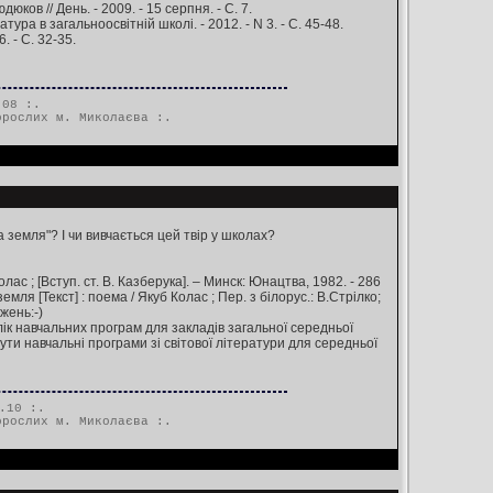
юков // День. - 2009. - 15 серпня. - С. 7.
тура в загальноосвітній школі. - 2012. - N 3. - С. 45-48.
. - С. 32-35.
.08 :.
орослих м. Миколаєва
:.
 земля"? І чи вивчається цей твір у школах?
с ; [Вступ. ст. В. Казберука]. – Минск: Юнацтва, 1982. - 286
ля [Текст] : поема / Якуб Колас ; Пер. з білорус.: В.Стрілко;
жень:-)
лік навчальних програм для закладів загальної середньої
и навчальні програми зі світової літератури для середньої
.10 :.
орослих м. Миколаєва
:.