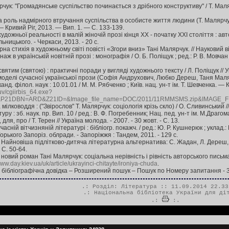
ук: "Громадянське суспільство починається з дрібного конструктиву" / Т. Малярчу
а роль надмірного втручання суспільства в особисте життя людини (Т. Малярчук
— Кривий Ріг, 2013. — Вип. 1. — С. 133-139.
художньої реальності в малій жіночій прозі кінця ХХ - початку ХХІ століття : авторе
льницького. - Черкаси, 2013. - 20 c.
на стихія в художньому світі повісті «Згори вниз» Тані Малярчук. // Науковий в
ж в українській новітній прозі : монографія / О. Б. Поліщук ; ред.: Р. В. Мовчан ; 
ятим (святою) : практичні поради у вигляді художнього тексту / Л. Поліщук // Укр
моделі сучасної української прози (Софія Андрухович, Любко Дереш, Таня Ма
канд. філол. наук : 10.01.01 / М. М. Рябченко ; Київ. нац. ун-т ім. Т. Шевченка. —
uv/cgiirbis_64.exe?
21DBN=ARD&Z21ID=&Image_file_name=DOC/2011/11RMMSMS.zip&IMAGE_
лководдя : ("Звірослов" Т. Малярчук: соціологія крізь скло) / О. Сливинський // Лі
у : зб. наук. пр. Вип. 10 / ред.: В. Ф. Погребенник; Нац. пед. ун-т ім. М.Драгоман
для, про / Т. Терен // Україна молода. - 2007. - 30 жовт. - С. 13.
асній вітчизняній літературі : бібліогр. покажч. / ред.: Ю. Р. Кушнерюк ; уклад.
 Горького Запоріз. облради. - Запоріжжя : Тандем, 2011. - 129 c.
Найновіша підлітково-дитяча літературна альтернатива: С. Жадан, Л. Дереш, С. 
 С. 50-64.
: новий роман Тані Малярчук: соціальна нерівність і рівність авторського письма
www.day.kiev.ua/uk/article/ukrayinci-chitayte/ironiya-chuda
.
а бібліографічна довідка – Розширений пошук – Пошук по Номеру запитання - 
.: Розділ:
Література
:: 11.09.2014 22.33
.:
Національна бібліотека України для ді
.:
:.