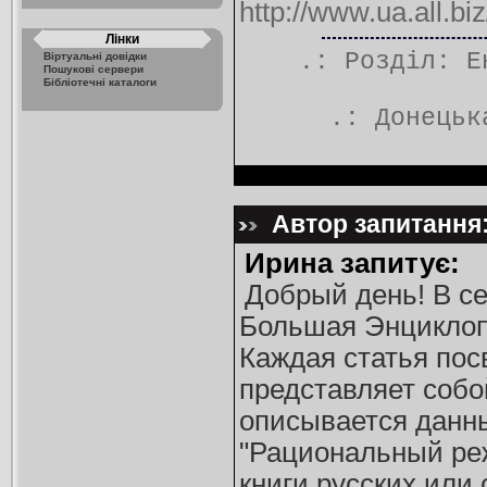
http://www.ua.all.bi
Лінки
.: Розділ:
Е
Віртуальні довідки
Пошукові сервери
Бібліотечні каталоги
.:
Донецьк
Автор запитання:
Ирина запитує:
Добрый день! В се
Большая Энциклопе
Каждая статья по
представляет собой
описывается данн
"Рациональный реж
книги русских или