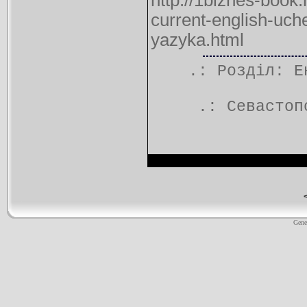
http://1biznes-book.
current-english-uch
yazyka.html
.: Розділ:
Е
.:
Севастоп
Gene