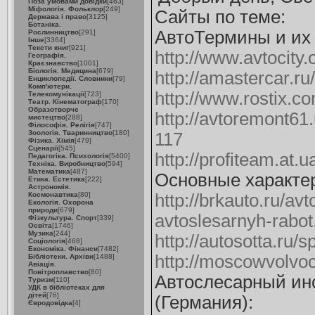
Поза умовами довідки
[463]
Міфологія. Фольклор
[249]
Сайты по теме:
Держава і право
[3125]
Ботаніка.
АвтоТермины и их
Рослинництво
[291]
Інше
[3364]
Тексти книг
[921]
http://www.avtocity.
Географія.
Краєзнавство
[1001]
Біологія. Медицина
[679]
http://amastercar.ru
Енциклопедії. Словники
[79]
Комп'ютери.
http://www.rostix.c
Телекомунікації
[723]
Театр. Кінематограф
[170]
Образотворче
http://avtoremont61
мистецтво
[288]
Філософія. Релігія
[747]
Зоологія. Тваринництво
[180]
117
Фізика. Хімія
[479]
Сценарії
[545]
http://profiteam.at.
Педагогіка. Психологія
[5400]
Техніка. Виробництво
[594]
Математика
[487]
Основные характер
Етика. Естетика
[222]
Астрономія.
Космонавтика
[80]
http://brkauto.ru/av
Екологія. Охорона
природи
[679]
avtoslesarnyh-rabot
Фізкультура. Спорт
[339]
Освіта
[1746]
Музика
[244]
http://autosotta.ru/
Соціологія
[468]
Економіка. Фінанси
[7482]
http://moscowvolvo
Бібліотеки. Архіви
[1488]
Авіація.
Повітроплавство
[80]
Автослесарный ин
Туризм
[110]
УДК в бібліотеках для
дітей
[76]
(Германия):
Євродовідка
[4]