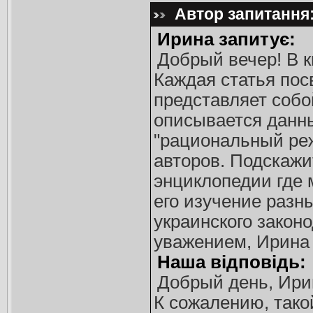
Автор запитання:
Ирина запитує:
Добрый вечер! В 
Каждая статья по
представляет собой
описывается данн
"рациональный реж
авторов. Подскажит
энциклопедии где
его изучение разн
украинского закон
уважением, Ирина
Наша відповідь:
Добрый день, Ири
К сожалению, тако