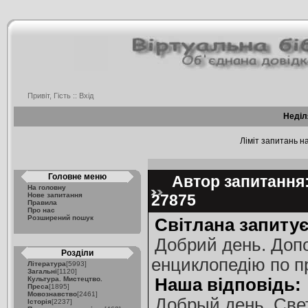
Привіт, Гість ::
Вхід
Неділ
Ліміт запитань на
Головне меню
Автор запитання:
На головну
Нове запитання
27875
Правила
Про нас
Розширений пошук
Світлана запитує
Добрий день. Допо
Розділи
енциклопедію по п
Література
[5993]
Загальні
[1120]
Культура. Мистецтво.
Наша відповідь:
Преса
[1895]
Мовознавство
[2461]
Добрый день, Све
Історія
[2237]