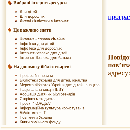
Вибрані інтернет-ресурси
Для дітей
програ
Для дорослих
Дитячі бібліотеки в інтернет
Це важливо знати
Читання - справа сімейна
ІнфоТека для дітей
ІнфоТека для дорослих
Інтернет-безпека для дітей
Повідо
Інтернет-безпека для батьків
пов’яз
На допомогу бібліотекареві
адресу
Професійні новини
Бібліотеки України для дітей, юнацтва
Мережа бібліотек України для дітей, юнацтва
Національна секція IBBY
Асоціація дитячих бібліотекарів
Сторінка методиста
Проєкт "КОРДБА"
Інформаційна культура користувачів
Бібліотека + IT
Нові книги України
Книги обмінного фонду