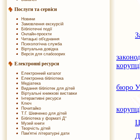
Послуги та сервіси
Новини
Замовлення екскурсій
Бібліотечні події
З
Онлайн-проєкти
Читацькі об'єднання
Психологічна служба
Віртуальна довідка
Версія для слабозорих
законо
Електронні ресурси
корупц
Електронний каталог
Електронна бібліотека
Медіатека
бюро У
Видання бібліотек для дітей
Віртуальні книжкові виставки
Інтерактивні ресурси
Ключ
корупц
Почитайко
Т.Г. Шевченко для дітей
Бібліотека у форматі Д°
Ц
Музей книги
Творчість дітей
Пам'ятні літературні дати
Д