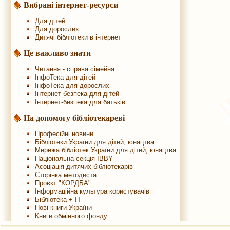
Вибрані інтернет-ресурси
Для дітей
Для дорослих
Дитячі бібліотеки в інтернет
Це важливо знати
Читання - справа сімейна
ІнфоТека для дітей
ІнфоТека для дорослих
Інтернет-безпека для дітей
Інтернет-безпека для батьків
На допомогу бібліотекареві
Професійні новини
Бібліотеки України для дітей, юнацтва
Мережа бібліотек України для дітей, юнацтва
Національна секція IBBY
Асоціація дитячих бібліотекарів
Сторінка методиста
Проєкт "КОРДБА"
Інформаційна культура користувачів
Бібліотека + IT
Нові книги України
Книги обмінного фонду