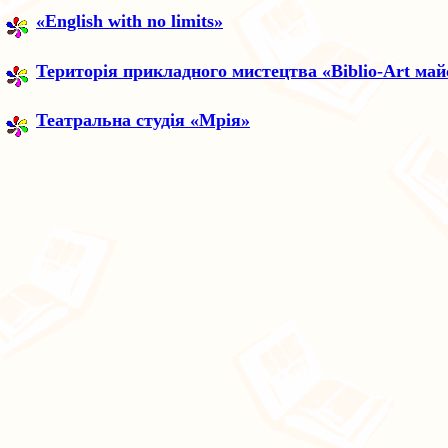
«English with no limits»
Територія прикладного мистецтва «Biblio-Art ма
Театральна студія «Мрія»