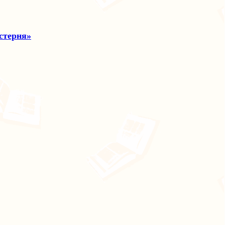
йстерня»