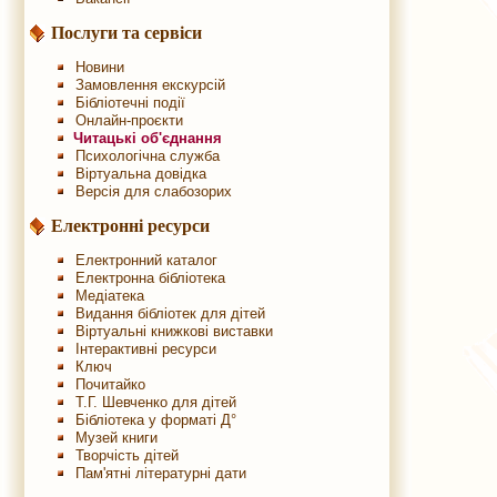
Послуги та сервіси
Новини
Замовлення екскурсій
Бібліотечні події
Онлайн-проєкти
Читацькі об'єднання
Психологічна служба
Віртуальна довідка
Версія для слабозорих
Електронні ресурси
Електронний каталог
Електронна бібліотека
Медіатека
Видання бібліотек для дітей
Віртуальні книжкові виставки
Інтерактивні ресурси
Ключ
Почитайко
Т.Г. Шевченко для дітей
Бібліотека у форматі Д°
Музей книги
Творчість дітей
Пам'ятні літературні дати