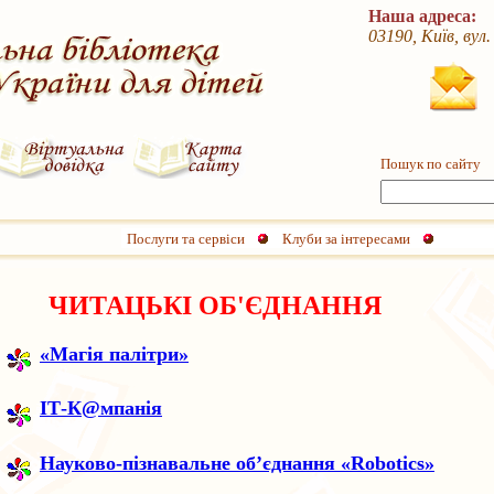
Наша адреса:
03190, Київ, вул
Пошук по сайту
Послуги та сервіси
Клуби за інтересами
ЧИТАЦЬКІ ОБ'ЄДНАННЯ
«Магія палітри»
ІТ-К@мпанія
Науково-пізнавальне об’єднання «Robotics»