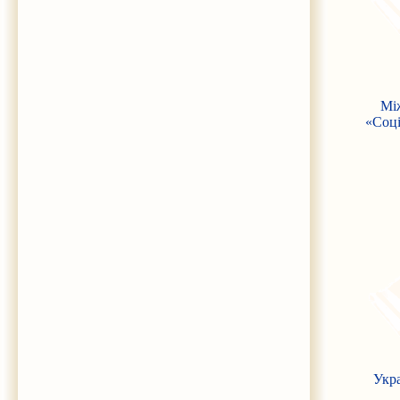
Між
«Соці
Укра