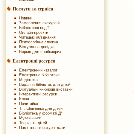
Послуги та сервіси
Новини
Замовлення екскурсій
Бібліотечні події
Онлайн-проєкти
Читацькі об'єднання
Психологічна служба
Віртуальна довідка
Версія для слабозорих
Електронні ресурси
Електронний каталог
Електронна бібліотека
Медіатека
Видання бібліотек для дітей
Віртуальні книжкові виставки
Інтерактивні ресурси
Ключ
Почитайко
Т.Г. Шевченко для дітей
Бібліотека у форматі Д°
Музей книги
Творчість дітей
Пам'ятні літературні дати