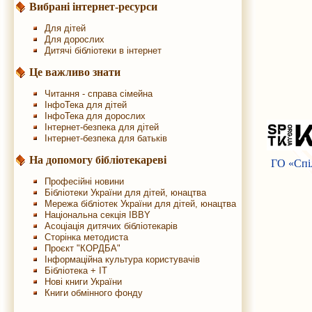
Вибрані інтернет-ресурси
Для дітей
Для дорослих
Дитячі бібліотеки в інтернет
Це важливо знати
Читання - справа сімейна
ІнфоТека для дітей
ІнфоТека для дорослих
Інтернет-безпека для дітей
Інтернет-безпека для батьків
На допомогу бібліотекареві
ГО «Спіл
Професійні новини
Бібліотеки України для дітей, юнацтва
Мережа бібліотек України для дітей, юнацтва
Національна секція IBBY
Асоціація дитячих бібліотекарів
Сторінка методиста
Проєкт "КОРДБА"
Інформаційна культура користувачів
Бібліотека + IT
Нові книги України
Книги обмінного фонду