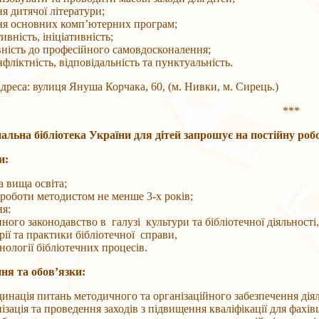
я дитячої літератури;
ня основних комп’ютерних програм;
ивність, ініціативність;
вність до професійного самовдосконалення;
фліктність, відповідальність та пунктуальність.
са: вулиця Януша Корчака, 60, (м. Нивки, м. Сирець.)
***
альна бібліотека України для дітей запрошує на постійну роб
и:
а вища освіта;
 роботи методистом не менше 3-х років;
ня:
ного законодавство в галузі культури та бібліотечної діяльності,
рії та практики бібліотечної справи,
нології бібліотечних процесів.
ня та обов’язки:
инація питань методичного та організаційного забезпечення діяль
ізація та проведення заходів з підвищення кваліфікації для фахівц