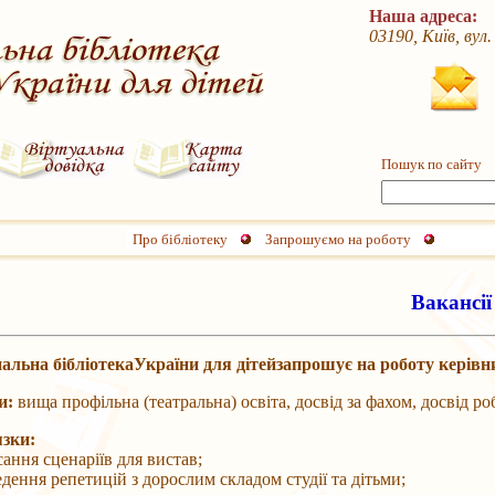
Наша адреса:
03190, Київ, вул
Пошук по сайту
Про бібліотеку
Запрошуємо на роботу
Вакансії
альна бібліотекаУкраїни для дітейзапрошує на роботу керівни
и:
вища профільна (театральна) освіта, досвід за фахом, досвід ро
зки:
ня сценаріїв для вистав;
ня репетицій з дорослим складом студії та дітьми;