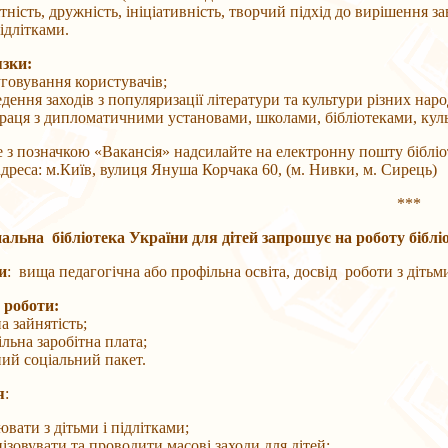
сть, дружність, ініціативність, творчий підхід до вирішення завд
ідлітками.
зки:
вування користувачів;
ня заходів з популяризації літератури та культури різних народ
я з дипломатичними установами, школами, бібліотеками, культ
позначкою «Вакансія» надсилайте на електронну пошту бібліо
са: м.Київ, вулиця Януша Корчака 60, (м. Нивки, м. Сирець)
***
альна бібліотека України для дітей запрошує на роботу біблі
и
: вища педагогічна або профільна освіта, досвід роботи з дітьм
 роботи:
зайнятість;
на заробітна плата;
 соціальний пакет.
я
:
вати з дітьми і підлітками;
ізовувати та проводити масові заходи для дітей;