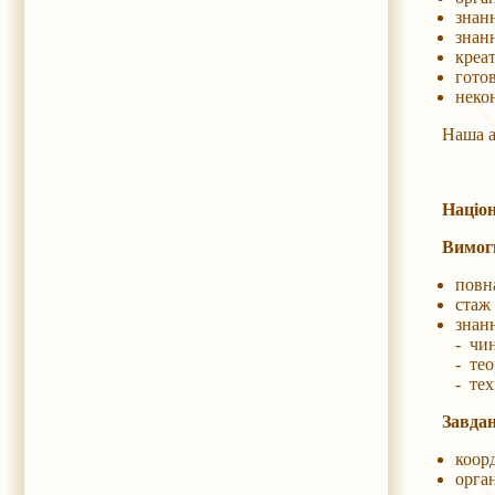
знанн
знан
креат
гото
некон
Наша адре
Націон
Вимог
повн
стаж
знан
- чин
- тео
- тех
Завдан
коорд
орган