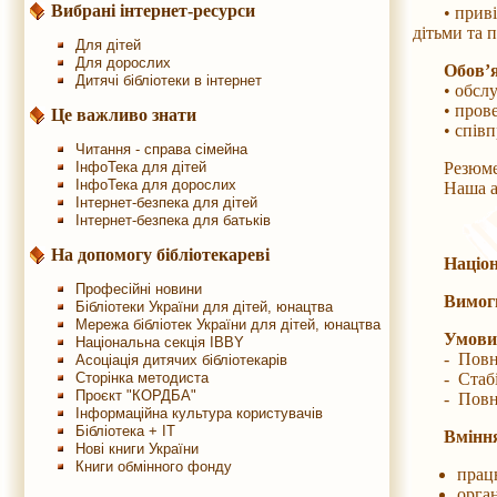
Вибрані інтернет-ресурси
• привітні
дітьми та п
Для дітей
Для дорослих
Обов’я
Дитячі бібліотеки в інтернет
• обслуго
• проведен
Це важливо знати
• співпрац
Читання - справа сімейна
ІнфоТека для дітей
Резюме з 
ІнфоТека для дорослих
Наша адре
Інтернет-безпека для дітей
Інтернет-безпека для батьків
На допомогу бібліотекареві
Націон
Професійні новини
Вимог
Бібліотеки України для дітей, юнацтва
Мережа бібліотек України для дітей, юнацтва
Умови
Національна секція IBBY
- Повна 
Асоціація дитячих бібліотекарів
Сторінка методиста
- Стабіль
Проєкт "КОРДБА"
- Повний
Інформаційна культура користувачів
Бібліотека + IT
Вмінн
Нові книги України
Книги обмінного фонду
працю
орган