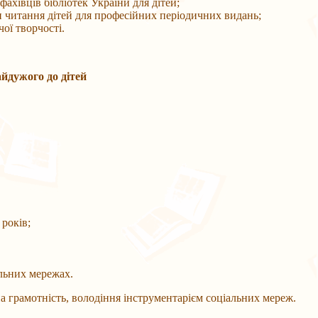
ахівців бібліотек України для дітей;
ри читання дітей для професійних періодичних видань;
ої творчості.
айдужого до дітей
 років;
альних мережах.
на грамотність, володіння інструментарієм соціальних мереж.