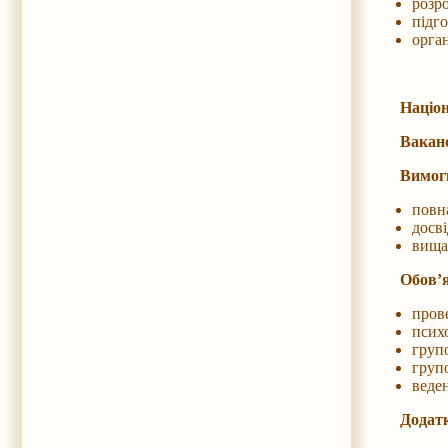
розро
підг
орган
Націон
Ваканс
Вимог
повна
досві
вища 
Обов’я
прове
психо
групо
групо
веден
Додатк