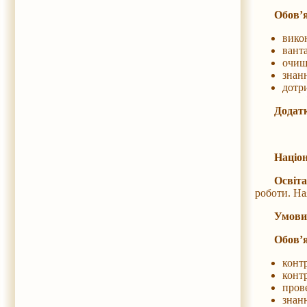
Обов’я
вико
вант
очище
знан
дотр
Додатк
Націон
Освіта
роботи. На
Умови
Обов’я
контр
контр
пров
знан