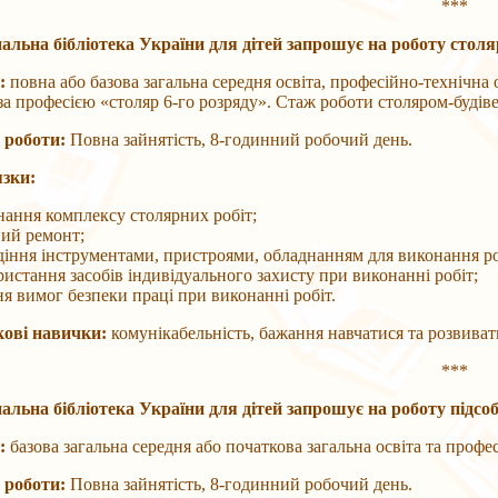
***
альна бібліотека України для дітей запрошує на роботу столя
:
повна або базова загальна середня освіта, професійно-технічна 
за професією «столяр 6-го розряду». Стаж роботи столяром-будів
 роботи:
Повна зайнятість, 8-годинний робочий день.
зки:
нання комплексу столярних робіт;
ний ремонт;
діння інструментами, пристроями, обладнанням для виконання ро
истання засобів індивідуального захисту при виконанні робіт;
я вимог безпеки праці при виконанні робіт.
ові навички:
комунікабельність, бажання навчатися та розвивати
***
альна бібліотека України для дітей запрошує на роботу підсо
:
базова загальна середня або початкова загальна освіта та профе
 роботи:
Повна зайнятість, 8-годинний робочий день.