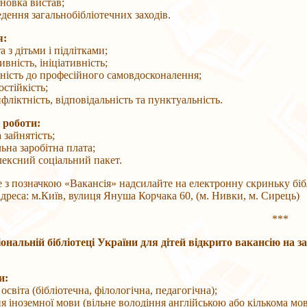
овка вистав;
ння загальнобібліотечних заходів.
я:
 дітьми і підлітками;
ість, ініціативність;
сть до професійного самовдосконалення;
тійкість;
ктність, відповідальність та пунктуальність.
 роботи:
айнятість;
на заробітна плата;
сний соціальний пакет.
позначкою «Вакансія» надсилайте на електронну скриньку біб
са: м.Київ, вулиця Януша Корчака 60, (м. Нивки, м. Сирець)
***
ональній бібліотеці України для дітей відкрито вакансію на з
и:
іта (бібліотечна, філологічна, педагогічна);
ноземної мови (вільне володіння англійською або кількома мов