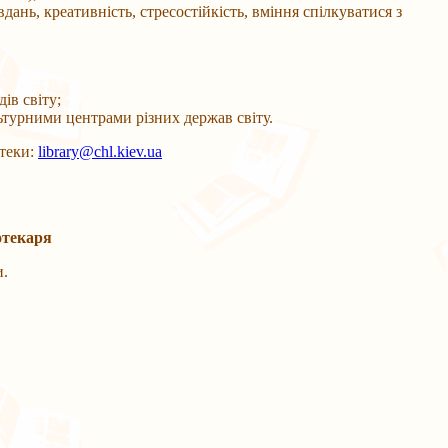
ань, креативність, стресостійкість, вміння спілкуватися з
ів світу;
урними центрами різних держав світу.
теки:
library@chl.kiev.ua
отекаря
и.