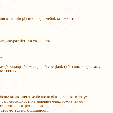
ня вантажів різних видів: меблі, книжки тощо;
ся, акуратність та уважність.
ка
и (бакалавр або молодший спеціаліст) без вимог до стажу
до 1000 В.
 місць; вживання заходів щодо відновлення зв’язку;
у разі необхідності на аварійне електроживлення;
езервного електропостачання;
стосуються його діяльності;