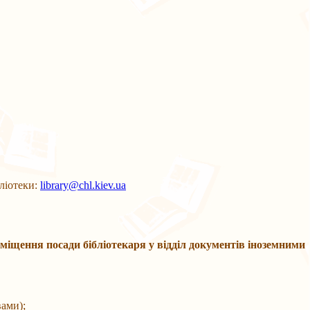
ліотеки:
library@chl.kiev.ua
аміщення посади бібліотекаря у відділ документів іноземними
ами);