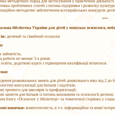
бка методичних порад для застосування у практичній діяльності ф
отовка проблемних статей з питань підтримки і розвитку культу
ізаційно-методичне забезпечення всеукраїнських конкурсів дитяч
***
альна бібліотека України для дітей у пошуках психолога, неб
ія:
дитячий та сімейний психолог
и:
 зайнятість;
д роботи не менше 3-х років;
освіта, додаткові курси з підвищення кваліфікації вітаються.
зки:
дення розвивальних занять для дітей дошкільного віку від 2 до 6
логічні консультації для батьків і підлітків;
ві тренінги для школярів із профорієнтації;
ві заняття для батьків із питань виховання та психології дитини;
ня блогу «Психолог у бібліотеці» та тематичної сторінки у соці
ові навички:
компетентність, в т.ч. інформаційна та комп’ютер