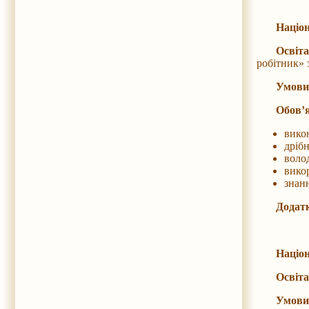
Націон
Освіта
робітник» 
Умови
Обов’я
вико
дріб
воло
викор
знанн
Додатк
Націон
Освіта
Умови