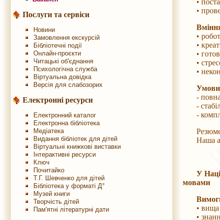
• постан
• проведе
Послуги та сервіси
Вмінн
Новини
• робота з
Замовлення екскурсій
• креативн
Бібліотечні події
Онлайн-проєкти
• готовні
Читацькі об'єднання
• стресос
Психологічна служба
• неконфлі
Віртуальна довідка
Версія для слабозорих
Умови
- повна з
Електронні ресурси
- стабіль
- комплек
Електронний каталог
Електронна бібліотека
Медіатека
Резюме з 
Видання бібліотек для дітей
Наша адре
Віртуальні книжкові виставки
Інтерактивні ресурси
Ключ
Почитайко
У Наці
Т.Г. Шевченко для дітей
мовами
Бібліотека у форматі Д°
Музей книги
Вимог
Творчість дітей
• вища осв
Пам'ятні літературні дати
• знання і