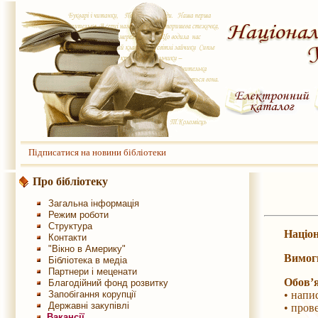
Підписатися на новини бібліотеки
Про бібліотеку
Загальна інформація
Режим роботи
Структура
Націон
Контакти
"Вікно в Америку"
Вимог
Бібліотека в медіа
Партнери і меценати
Обов’я
Благодійний фонд розвитку
Запобігання корупції
• написан
Державні закупівлі
• проведен
Вакансії