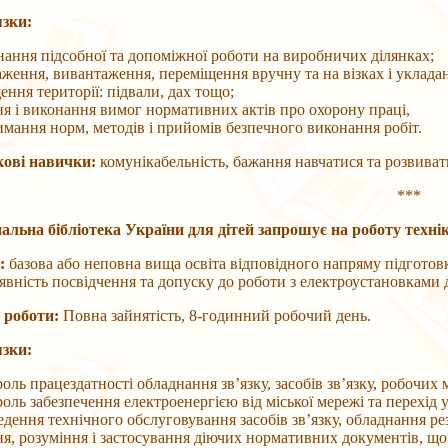
зки:
нання підсобної та допоміжної роботи на виробничих ділянках;
аження, вивантаження, переміщення вручну та на візках і укладан
ння території: підвали, дах тощо;
ня і виконання вимог нормативних актів про охорону праці,
имання норм, методів і прийомів безпечного виконання робіт.
ові навички:
комунікабельність, бажання навчатися та розвивати
***
альна бібліотека України для дітей запрошує на роботу техні
:
базова або неповна вища освіта відповідного напряму підготовк
явність посвідчення та допуску до роботи з електроустановками 
 роботи:
Повна зайнятість, 8-годинний робочий день.
зки:
оль працездатності обладнання зв’язку, засобів зв’язку, робочих
оль забезпечення електроенергією від міської мережі та перехід 
едення технічного обслуговування засобів зв’язку, обладнання р
ня, розуміння і застосування діючих нормативних документів, що 