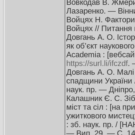
Вовкодав В. Жмерин
Лазаренко. — Вінни
Войцях Н. Фактори 
Войцях // Питання 
Довгань А. О. Істо
як об’єкт наукового
Academia : [вебсай
https://surl.li/ifczdf
.
Довгань А. О. Малі
спадщини України /
наук. пр. — Дніпро
Калашник Є. С. Зіб
міст та сіл : [на п
ужиткового мистецт
: зб. наук. пр. / [
— Вип. 29. — С. 14