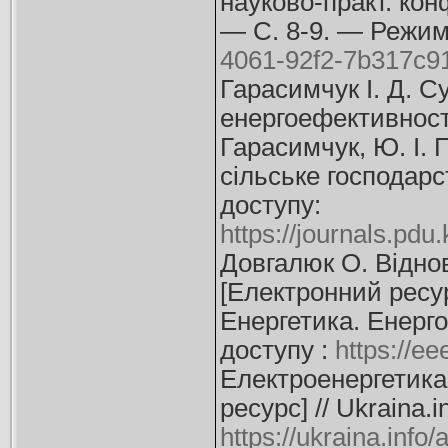
науково-практ. конф
— С. 8-9. — Режим
4061-92f2-7b317c9
Гарасимчук І. Д. С
енергоефективності 
Гарасимчук, Ю. І. П
сільське господар
доступу:
https://journals.pdu
Довгалюк О. Віднов
[Електронний ресур
Енергетика. Енерг
доступу :
https://ee
Електроенергетика 
ресурс] // Ukraina.
https://ukraina.info