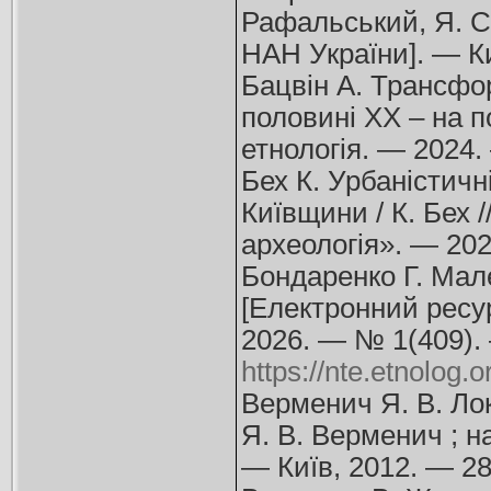
Рафальський, Я. С. 
НАН України]. — Ки
Бацвін А. Трансфор
половині ХХ – на по
етнологія. — 2024.
Бех К. Урбаністичні
Київщини / К. Бех /
археологія». — 202
Бондаренко Г. Мал
[Електронний ресур
2026. — № 1(409).
https://nte.etnolog.
Верменич Я. В. Лок
Я. В. Верменич ; нау
— Київ, 2012. — 28