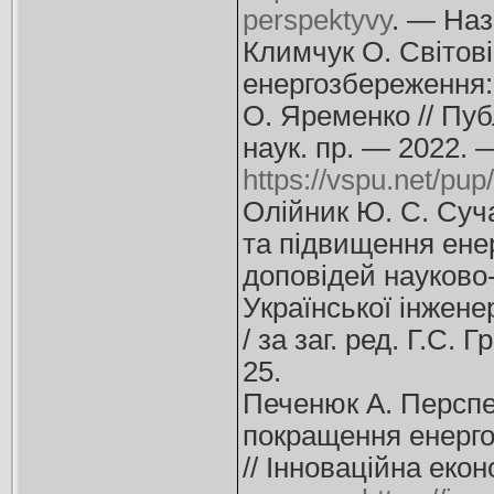
perspektyvy
. — Наз
Климчук О. Світові
енергозбереження: 
О. Яременко // Публ
наук. пр. — 2022.
https://vspu.net/pup
Олійник Ю. С. Суч
та підвищення енер
доповідей науково-
Української інженер
/ за заг. ред. Г.С. 
25.
Печенюк А. Перспе
покращення енерго
// Інноваційна еко