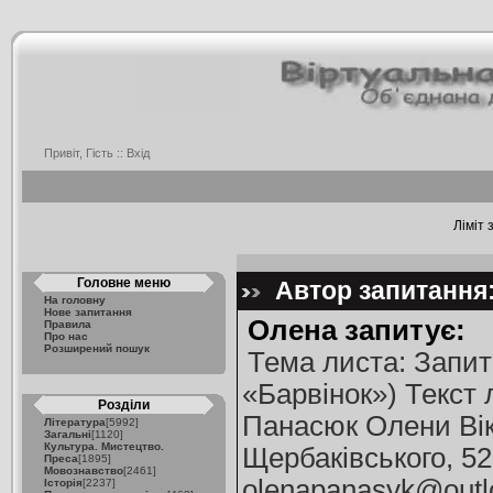
Привіт, Гість ::
Вхід
Ліміт 
Головне меню
Автор запитання:
На головну
Нове запитання
Олена запитує:
Правила
Про нас
Розширений пошук
Тема листа: Запит
«Барвінок») Текст 
Розділи
Панасюк Олени Вік
Література
[5992]
Загальні
[1120]
Культура. Мистецтво.
Щербаківського, 52
Преса
[1895]
Мовознавство
[2461]
olenapanasyk@outl
Історія
[2237]