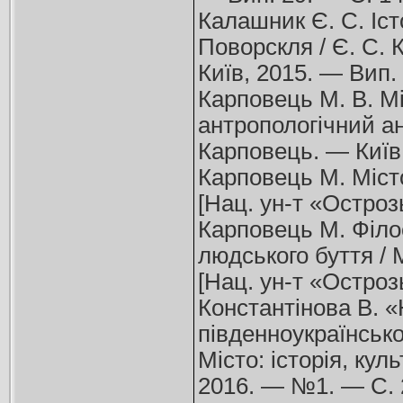
Калашник Є. С. Іс
Поворскля / Є. С. К
Київ, 2015. — Вип. 
Карповець М. В. Мі
антропологічний ан
Карповець. — Київ,
Карповець М. Місто
[Нац. ун-т «Остроз
Карповець М. Філо
людського буття / 
[Нац. ун-т «Остроз
Константінова В. «Н
південноукраїнсько
Місто: історія, ку
2016. — №1. — С. 