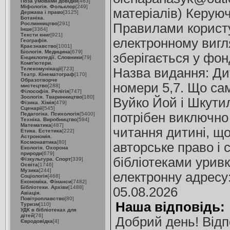
Поза умовами довідки
[463]
Міфологія. Фольклор
[249]
матеріалів) Керую
Держава і право
[3125]
Ботаніка.
Рослинництво
[291]
Правилами користу
Інше
[3364]
Тексти книг
[921]
електронному вигля
Географія.
Краєзнавство
[1001]
Біологія. Медицина
[679]
зберігається у фон
Енциклопедії. Словники
[79]
Комп'ютери.
Телекомунікації
[723]
Назва видання: Ди
Театр. Кінематограф
[170]
Образотворче
номери 5,7. Що са
мистецтво
[288]
Філософія. Релігія
[747]
Зоологія. Тваринництво
[180]
Вуйко Йой і Шкути
Фізика. Хімія
[479]
Сценарії
[545]
потрібен виключно
Педагогіка. Психологія
[5400]
Техніка. Виробництво
[594]
Математика
[487]
читання дитині, щ
Етика. Естетика
[222]
Астрономія.
Космонавтика
[80]
авторське право і
Екологія. Охорона
природи
[679]
бібліотеками уривк
Фізкультура. Спорт
[339]
Освіта
[1746]
Музика
[244]
електронну адресу
Соціологія
[468]
Економіка. Фінанси
[7482]
Бібліотеки. Архіви
[1488]
05.08.2026
Авіація.
Повітроплавство
[80]
Наша відповідь:
Туризм
[110]
УДК в бібліотеках для
дітей
[76]
Добрий день! Відп
Євродовідка
[4]