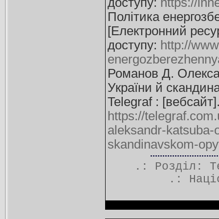
доступу:
https://in
Політика енергозбе
[Електронний ресур
доступу:
http://www
energozberezhennya-
Романов Д. Олекса
України й скандина
Telegraf : [вебсай
https://telegraf.co
aleksandr-katsuba-o
skandinavskom-opy
.: Розділ:
Т
.:
Наці