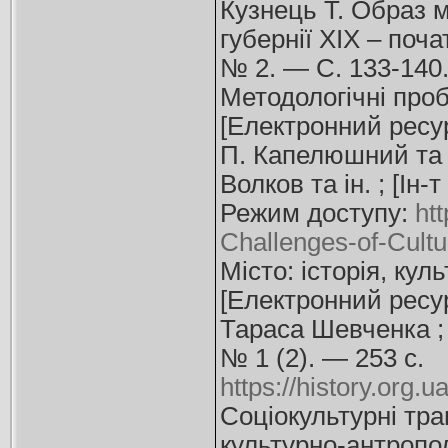
Кузнець Т. Образ м
губернії ХІХ – поча
№ 2. — С. 133-140
Методологічні проб
[Електронний ресурс
П. Капелюшний та і
Волков та ін. ; [Ін
Режим доступу:
ht
Challenges-of-Cultu
Місто: історія, кул
[Електронний ресурс
Тараса Шевченка ; 
№ 1 (2). — 253 с.
https://history.org
Соціокультурні тра
культурно-антрополо