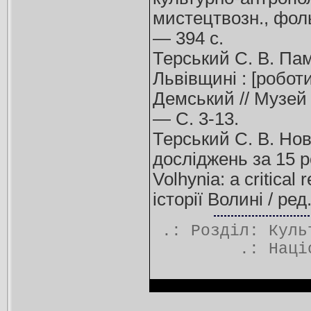
мистецтвозн., фольк
— 394 с.
Терський С. В. Па
Львівщині : [роботи
Демський // Музей 
— С. 3-13.
Терський С. В. Нов
досліджень за 15 рок
Volhynia: a critical
історії Волині / ре
.: Розділ:
Куль
.:
Наці