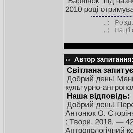
"Барвінок" під наз
2010 році отримув
.: Роз
.:
Наці
Автор запитання:
Світлана запитує
Добрий день! Мені
культурно-антропол
Наша відповідь:
Добрий день! Пере
Антонюк О. Сторінк
: Твори, 2018. — 42
Антропологічний код 