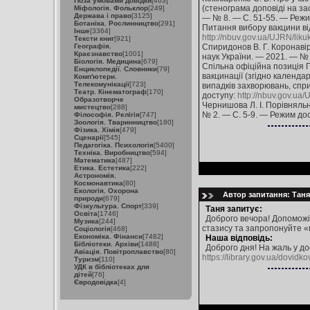
Поза умовами довідки
[463]
(стенограма доповіді на зас
Міфологія. Фольклор
[249]
Держава і право
[3125]
— № 8. — С. 51-55. — Режи
Ботаніка. Рослинництво
[291]
Питання вибору вакцини від
Інше
[3364]
http://nbuv.gov.ua/UJRN/lik
Тексти книг
[921]
Географія.
Спиридонов В. Г. Коронавір
Краєзнавство
[1001]
наук України. — 2021. — №
Біологія. Медицина
[679]
Спільна офіційна позиція Г
Енциклопедії. Словники
[79]
вакцинації (згідно календа
Комп'ютери.
Телекомунікації
[723]
випадків захворювань, спр
Театр. Кінематограф
[170]
доступу:
http://nbuv.gov.u
Образотворче
Чернишова Л. І. Порівняльн
мистецтво
[288]
№ 2. — С. 5-9. — Режим до
Філософія. Релігія
[747]
Зоологія. Тваринництво
[180]
Фізика. Хімія
[479]
Сценарії
[545]
Педагогіка. Психологія
[5400]
Техніка. Виробництво
[594]
Математика
[487]
Етика. Естетика
[222]
Астрономія.
Космонавтика
[80]
Екологія. Охорона
Автор запитання: Таня 
природи
[679]
Фізкультура. Спорт
[339]
Таня запитує:
Освіта
[1746]
Доброго вечора! Допоможіт
Музика
[244]
стазису та запропонуйте «
Соціологія
[468]
Економіка. Фінанси
[7482]
Наша відповідь:
Бібліотеки. Архіви
[1488]
Доброго дня! На жаль у до
Авіація. Повітроплавство
[80]
https://library.gov.ua/dovidko
Туризм
[110]
УДК в бібліотеках для
дітей
[76]
Євродовідка
[4]