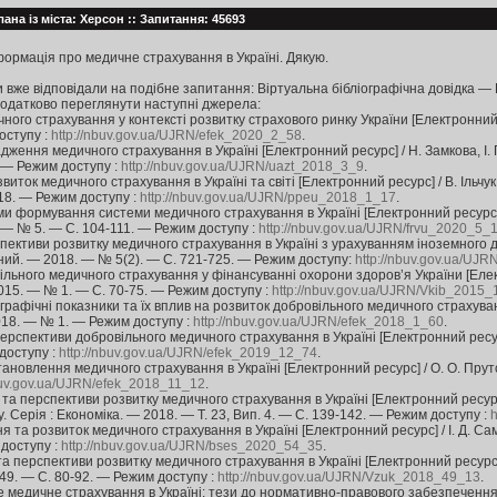
ана із міста: Херсон :: Запитання: 45693
ормація про медичне страхування в Україні. Дякую.
и вже відповідали на подібне запитання: Віртуальна бібліографічна довідк
одатково переглянути наступні джерела:
ного страхування у контексті розвитку страхового ринку України [Електронний ре
оступу :
http://nbuv.gov.ua/UJRN/efek_2020_2_58
.
дження медичного страхування в Україні [Електронний ресурс] / Н. Замкова, І. 
 — Режим доступу :
http://nbuv.gov.ua/UJRN/uazt_2018_3_9
.
виток медичного страхування в Україні та світі [Електронний ресурс] / В. Ільчук
18. — Режим доступу :
http://nbuv.gov.ua/UJRN/ppeu_2018_1_17
.
и формування системи медичного страхування в Україні [Електронний ресурс] /
. — № 5. — С. 104-111. — Режим доступу :
http://nbuv.gov.ua/UJRN/frvu_2020_5_
пективи розвитку медичного страхування в Україні з урахуванням іноземного дос
ений. — 2018. — № 5(2). — С. 721-725. — Режим доступу:
http://nbuv.gov.ua/UJ
ільного медичного страхування у фінансуванні охорони здоров’я України [Електро
2015. — № 1. — С. 70-75. — Режим доступу :
http://nbuv.gov.ua/UJRN/Vkib_2015_
рафічні показники та їх вплив на розвиток добровільного медичного страхування
18. — № 1. — Режим доступу :
http://nbuv.gov.ua/UJRN/efek_2018_1_60
.
ерспективи добровільного медичного страхування в Україні [Електронний ресурс]
доступу :
http://nbuv.gov.ua/UJRN/efek_2019_12_74
.
ановлення медичного страхування в Україні [Електронний ресурс] / О. О. Прутс
nbuv.gov.ua/UJRN/efek_2018_11_12
.
а перспективи розвитку медичного страхування в Україні [Електронний ресурс] 
. Серія : Економіка. — 2018. — Т. 23, Вип. 4. — С. 139-142. — Режим доступу :
h
я та розвиток медичного страхування в Україні [Електронний ресурс] / І. Д. Са
 доступу :
http://nbuv.gov.ua/UJRN/bses_2020_54_35
.
а перспективи розвитку медичного страхування в Україні [Електронний ресурс] 
49. — С. 80-92. — Режим доступу :
http://nbuv.gov.ua/UJRN/Vzuk_2018_49_13
.
 медичне страхування в Україні: тези до нормативно-правового забезпечення [