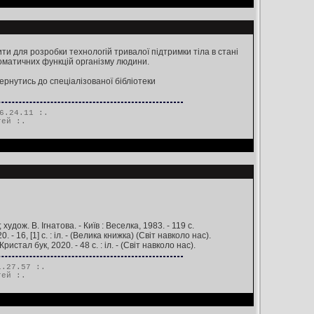
и для розробки технологій тривалої підтримки тіла в стані
оматичних функцій організму людини.
ернутись до спеціалізованої бібліотеки
6.24.11 :.
тей
:.
худож. В. Ігнатова. - Київ : Веселка, 1983. - 119 с.
 - 16, [1] c. : іл. - (Велика книжка) (Світ навколо нас).
Кристал бук, 2020. - 48 с. : іл. - (Світ навколо нас).
.27.57 :.
тей
:.