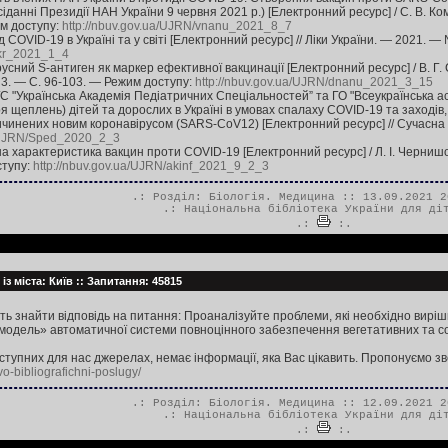
іданні Президії НАН України 9 червня 2021 р.) [Електронний ресурс] / С. В. Ком
м доступу:
http://nbuv.gov.ua/UJRN/vnanu_2021_8_7
 COVID-19 в Україні та у світі [Електронний ресурс] // Ліки України. — 2021. —
ukr_2021_1_4
усний S-антиген як маркер ефективної вакцинації [Електронний ресурс] / В. Г. 
 3. — С. 96-103. — Режим доступу:
http://nbuv.gov.ua/UJRN/dnanu_2021_3_15
С "Українська Академія Педіатричних Спеціальностей” та ГО "Всеукраїнська ас
ря щеплень) дітей та дорослих в Україні в умовах спалаху COVID-19 та заході
ичинених новим коронавірусом (SARS-CoV12) [Електронний ресурс] // Сучасна п
a/UJRN/Sped_2020_2_3
а характеристика вакцин проти COVID-19 [Електронний ресурс] / Л. І. Чернишов
ступу:
http://nbuv.gov.ua/UJRN/akinf_2021_9_2_3
.: Розділ:
Біологія. Медицина
:: 13.09.2021 2
.:
Національна бібліотека України для ді
.:
:.
із міста: Київ :: Запитання: 45815
ь знайти відповідь на питання: Проаналізуйте проблеми, які необхідно виріши
модель» автоматичної системи повноцінного забезпечення вегетативних та с
ступних для нас джерелах, немає інформації, яка Вас цікавить. Пропонуємо зв
vo-bibliografichni-poslugy/
.: Розділ:
Біологія. Медицина
:: 12.09.2021 2
.:
Національна бібліотека України для ді
.:
:.