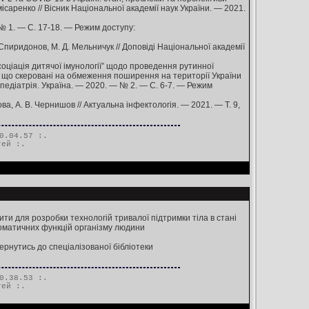
ісаренко // Вісник Національної академії наук України. — 2021.
 № 1. — С. 17-18. — Режим доступу:
Спиридонов, М. Д. Мельничук // Доповіді Національної академії
оціація дитячої імунології” щодо проведення рутинної
в, що скеровані на обмеження поширення на території України
едіатрія. Україна. — 2020. — № 2. — С. 6-7. — Режим
а, А. В. Чернишов // Актуальна інфектологія. — 2021. — Т. 9,
0.04.57 :.
тей
:.
ти для розробки технологій тривалої підтримки тіла в стані
оматичних функцій організму людини
ернутись до спеціалізованої бібліотеки
0.38.53 :.
тей
:.