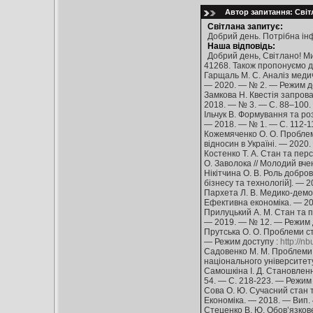
Автор запитання: Світл
Світлана запитує:
Добрий день. Потрібна інф
Наша відповідь:
Добрий день, Світлано! М
41268. Також пропонуємо д
Гарщаль М. С. Аналіз медич
— 2020. — № 2. — Режим д
Замкова Н. Квестія запрова
2018. — № 3. — С. 88–100.
Ільчук В. Формування та роз
— 2018. — № 1. — С. 112-1
Кожемяченко О. О. Проблем
відносин в Україні. — 2020
Костенко Т. А. Стан та перс
О. Заволока // Молодий вч
Нікітчина О. В. Роль добров
бізнесу та технологій]. — 
Пархета Л. В. Медико-демог
Ефективна економіка. — 20
Прилуцький А. М. Стан та п
— 2019. — № 12. — Режим 
Прутська О. О. Проблеми ст
— Режим доступу :
http://
Садовенко М. М. Проблеми т
національного університету
Самошкіна І. Д. Становленн
54. — С. 218-223. — Режим
Сова О. Ю. Сучасний стан т
Економіка. — 2018. — Вип. 
Стеценко В. Ю. Обов’язкове