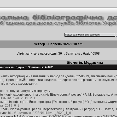
Четвер 6 Серпень 2026 9:10 am.
Ліміт запитань на сьогодні: 36 .:. Запитань у базі: 46508
Біологія. Медицина
а із міста: Луцьк :: Запитання: 45822
знайти інформацію на питання: У період пандемії COVID-19, викликаної пошир
ини). Проаналізуйте переваги, недоліки та ефективність різних типів існуючи
 вірусного захворювання.
переглянути наступну літературу:
я – оцінка доцільності та ризиків [Електронний ресурс] / А. М. Бондаренко // 
a/UJRN/InfKhvor_2019_2_11
хист від інфекції та його перевірка [Електронний ресурс] / О. Демецька // Фа
rmpr_2019_6_9
СОVID-19: очікування, реалії і перспективи [Електронний ресурс] / О. Л. Івахів, 
ступу:
http://nbuv.gov.ua/UJRN/InfKhvor_2021_1_9
сть вчених НАН України в протидії COVID-19. Створення вакцин проти SARS-CoV