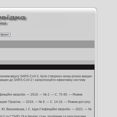
енням вірусу SARS-CoV-2, було створено низку різних вакцин
х вакцин до SARS-CoV-2 і запропонуйте ефективну систему
Інфекційні хвороби. — 2019. — № 2. — С. 75-95. — Режим
рмацевт Практик. — 2019. — № 6. — С. 14-16. — Режим доступу:
Н. Ю. Вишневська, І. С. Іщук // Інфекційні хвороби. — 2021. — №
-2 та COVID-19 в Україні: стан, проблеми та перспективи