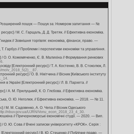
а — Розширений пошук — Пошук за: Номером запитання — №
сурс] / М. С. Гарщаль, Д. Д. Третяк. // Ефективна економіка.
Гнидюк // Зовнішня торгівля: економіка, фінанси, право. —
, Т. Гарбуз // Проблеми і перспективи економіки та управління.
 О. О. Кожемяченко, Є. В. Малихіна // Формування ринкових
16
.
віду [Електронний ресурс] / Т. А. Костенко, В. В. Стоколюк, Л.
RN/molv_2018_5(2)__87
.
нний ресурс] / О. В. Нікітчина // Вісник [Київського інституту
1_14
.
 в Україні [Електронний ресурс] / Л. В. Пархета. //
 / А. М. Прилуцький, К. О. Глєбова. // Ефективна економіка.
ька, О. Ю. Неголюк. // Ефективна економіка. — 2018. — № 11.
/ М. М. Садовенко, А. О. Чепа // Вісник Одеського
ttp://nbuv.gov.ua/UJRN/Vonu_econ_2018_23_4_30
.
мошкіна // Причорноморські економічні студії. — 2020. — Вип.
/ О. Ю. Сова // Вчені записки університету «КРОК». Серія :
Електронний ресурс] / В. Ю. Стеценко // Публічне право. —