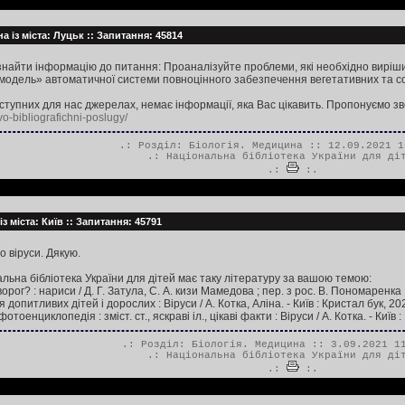
а із міста: Луцьк :: Запитання: 45814
найти інформацію до питання: Проаналізуйте проблеми, які необхідно вирішит
модель» автоматичної системи повноцінного забезпечення вегетативних та с
ступних для нас джерелах, немає інформації, яка Вас цікавить. Пропонуємо зв
vo-bibliografichni-poslugy/
.: Розділ:
Біологія. Медицина
:: 12.09.2021 1
.:
Національна бібліотека України для ді
.:
:.
із міста: Київ :: Запитання: 45791
о віруси. Дякую.
альна бібліотека України для дітей має таку літературу за вашою темою:
ворог? : нариси / Д. Г. Затула, С. А. кизи Мамедова ; пер. з рос. В. Пономаренка ; 
допитливих дітей і дорослих : Віруси / А. Котка, Аліна. - Київ : Кристал бук, 2020.
отоенциклопедія : зміст. ст., яскраві іл., цікаві факти : Віруси / А. Котка. - Київ : 
.: Розділ:
Біологія. Медицина
:: 3.09.2021 11
.:
Національна бібліотека України для ді
.:
:.