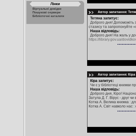
Лінки
Віртуальні довідки
Автор запитання: Тетян
Пошукові сервери
Бібліотечні каталоги
Тетяна запитує:
Доброго дня! Допоможіть з
стазису та запропонуйте «
Наша відповідь:
Доброго дня! На жаль у до
https://library.gov.ua/dovidko
Автор запитання: Кіра 
Кіра запитує:
Чи є у бібліотеці книжки пр
Наша відповідь:
Доброго дня, Кіро! Націон
Затула Д. Г. Вірус - друг чи 
Котка А. Велика книжка : для 
Котка А. Світ навколо нас : ф