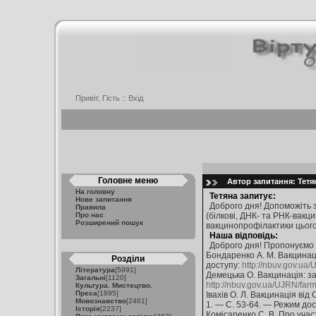
Привіт, Гість ::
Вхід
Головне меню
Автор запитання: Тетян
На головну
Тетяна запитує:
Нове запитання
Доброго дня! Допоможіть 
Правила
Про нас
(білкові, ДНК- та РНК-вакц
Розширений пошук
вакцинопрофілактики цього
Наша відповідь:
Доброго дня! Пропонуємо 
Бондаренко А. М. Вакцинаці
Розділи
доступу:
http://nbuv.gov.u
Література
[5991]
Демецька О. Вакцинація: за
Загальні
[1120]
http://nbuv.gov.ua/UJRN/fa
Культура. Мистецтво.
Преса
[1895]
Івахів О. Л. Вакцинація від 
Мовознавство
[2461]
1. — С. 53-64. — Режим до
Історія
[2237]
Комісаренко С. В. Про уча