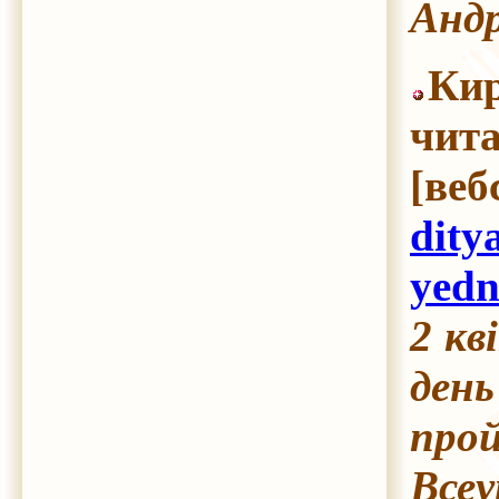
Андр
Ки
чита
[ве
dity
yedn
2 кв
ден
прой
Всеу