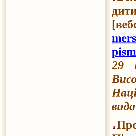
дити
[веб
mers
pism
29 
Висо
Наці
вида
Про