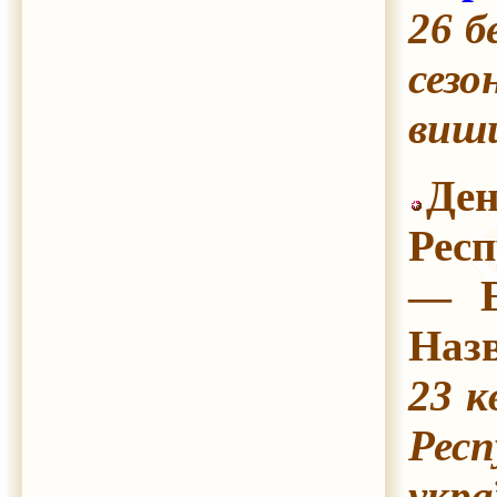
26 б
сезо
виши
Ден
Респ
— Е
Назв
23 к
Респ
укра