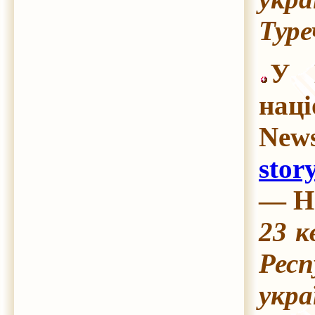
Туре
У 
наці
New
sto
— На
23 к
Респ
укра