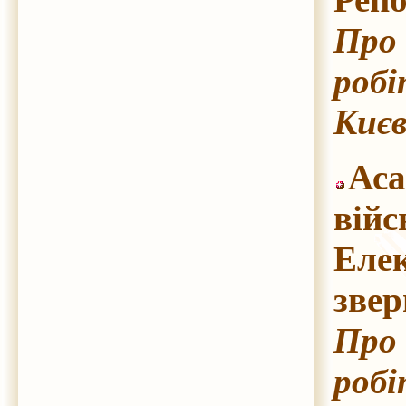
Про 
робі
Києв
Аса
вій
Елек
звер
Про 
робі