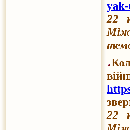
yak-
22 
Між
тема
Кол
війн
http
звер
22 
Між