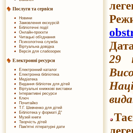
леге
Послуги та сервіси
Реж
Новини
Замовлення екскурсій
Бібліотечні події
obst
Онлайн-проєкти
Читацькі об'єднання
Дата
Психологічна служба
Віртуальна довідка
Версія для слабозорих
29 
Електронні ресурси
Висо
Електронний каталог
Електронна бібліотека
Медіатека
Наці
Видання бібліотек для дітей
Віртуальні книжкові виставки
Інтерактивні ресурси
вида
Ключ
Почитайко
Т.Г. Шевченко для дітей
Бібліотека у форматі Д°
Тає
Музей книги
Творчість дітей
леге
Пам'ятні літературні дати