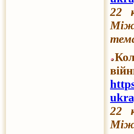
22 
Між
тема
Кол
вій
http
ukra
22 
Між