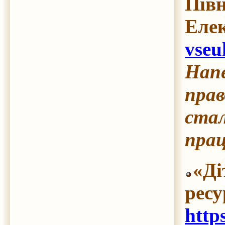
Півн
Еле
vseu
Напе
прав
стал
прац
«Ді
рес
http