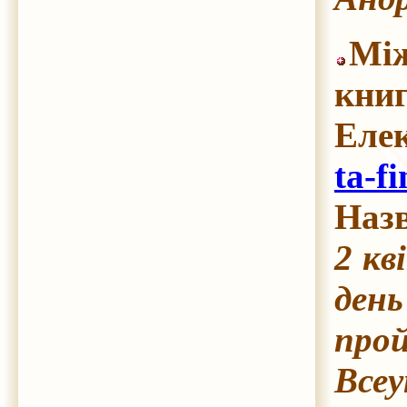
Між
книг
Еле
ta-f
Назв
2 кв
ден
прой
Всеу