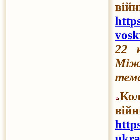
війн
http
vosk
22 
Між
тема
Кол
вій
http
ukra