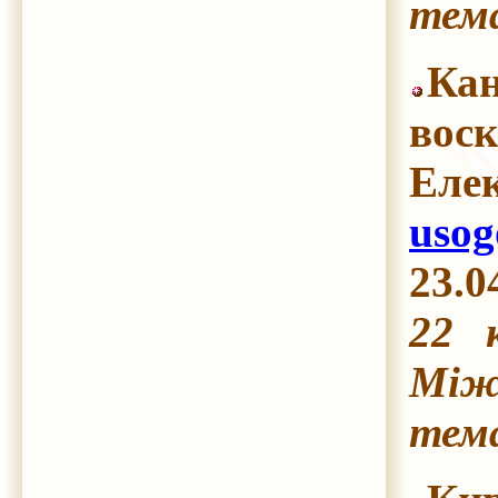
тема
Кан
воск
Еле
usog
23.0
22 
Між
тема