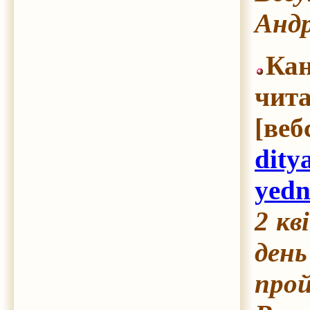
Андр
Кан
чита
[ве
dity
yedn
2 кв
ден
прой