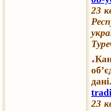
23 к
Респ
укра
Туре
Кан
об’є
дан
trad
23 к