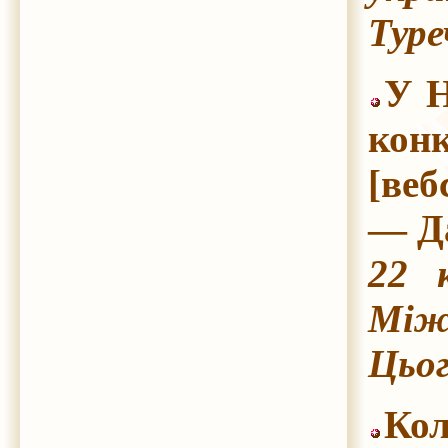
Туре
У Н
конк
[веб
— Да
22 
Міжн
Цьог
Кол