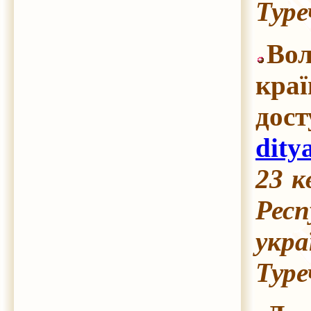
Туре
Вол
краї
до
dity
23 к
Респ
укра
Туре