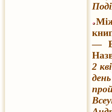
Поді
Між
книг
— Е
Назв
2 кв
ден
прой
Всеу
Андр