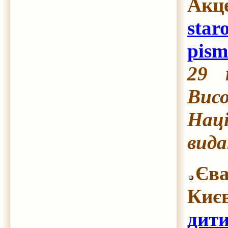
Акце
star
pism
29 
Висо
Наці
вида
Єва
Києв
дити