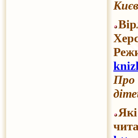
Києв
Вір
Херс
Реж
kniz
Про 
діте
Які
чит