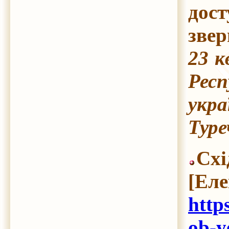
дос
звер
23 к
Респ
укра
Туре
Схі
[Ел
http
ob-y