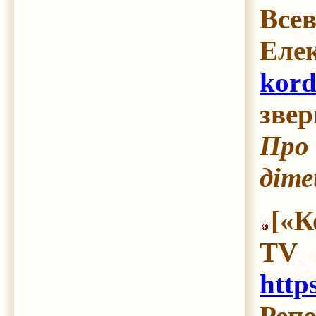
Всев
Еле
kord
звер
Про 
діте
[«К
TV
http
Репо