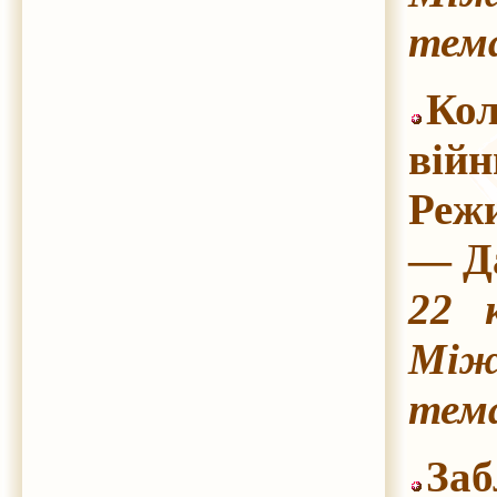
тема
Кол
війн
Реж
— Да
22 
Між
тема
Заб