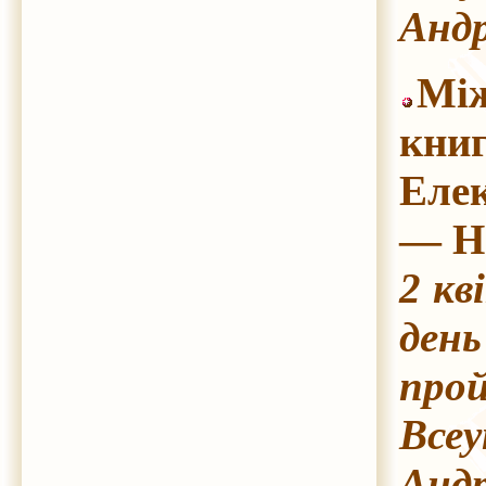
Андр
Між
книг
Еле
— На
2 кв
ден
прой
Всеу
Андр