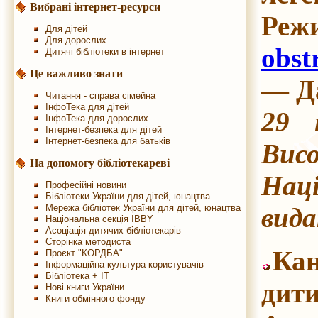
Вибрані інтернет-ресурси
Ре
Для дітей
Для дорослих
obst
Дитячі бібліотеки в інтернет
Це важливо знати
— Да
Читання - справа сімейна
ІнфоТека для дітей
29 
ІнфоТека для дорослих
Інтернет-безпека для дітей
Інтернет-безпека для батьків
Висо
На допомогу бібліотекареві
Наці
Професійні новини
Бібліотеки України для дітей, юнацтва
вида
Мережа бібліотек України для дітей, юнацтва
Національна секція IBBY
Асоціація дитячих бібліотекарів
Сторінка методиста
Кан
Проєкт "КОРДБА"
Інформаційна культура користувачів
Бібліотека + IT
дит
Нові книги України
Книги обмінного фонду