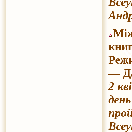
Всеу
Андр
Між
книг
Реж
— Да
2 кв
ден
прой
Всеу