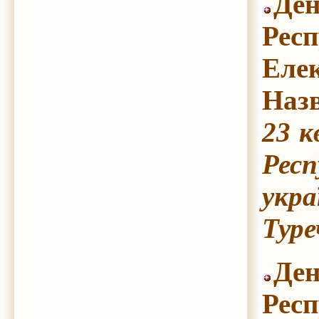
Ден
Респ
Еле
Назв
23 к
Респ
укра
Туре
Ден
Респ