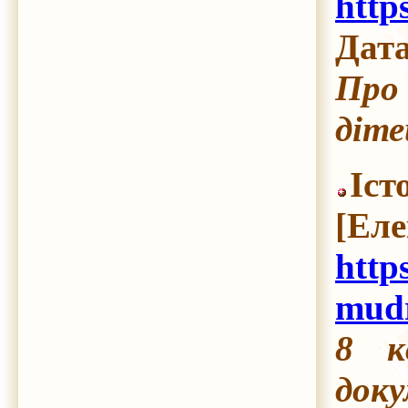
http
Дата
Про 
діте
Іс
[Ел
http
mud
8 к
доку