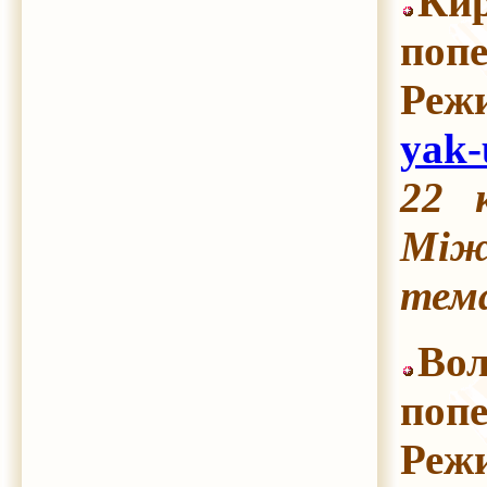
Кир
попе
Реж
yak-
22 
Між
тема
Вол
попе
Реж