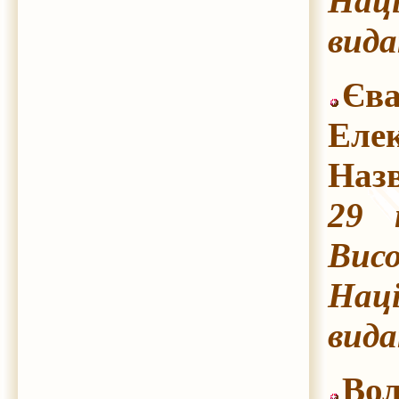
Наці
вида
Єва
Еле
Назв
29 
Висо
Наці
вида
Вол