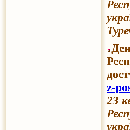
Респ
укра
Туре
Ден
Респ
дос
z-po
23 к
Респ
укра