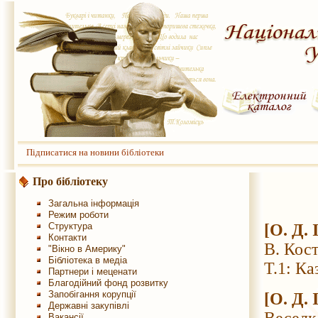
Підписатися на новини бібліотеки
Про бібліотеку
Загальна інформація
Режим роботи
Структура
[О. Д.
Контакти
В. Кос
"Вікно в Америку"
Бібліотека в медіа
Т.1: К
Партнери і меценати
Благодійний фонд розвитку
Запобігання корупції
[О. Д.
Державні закупівлі
Вакансії