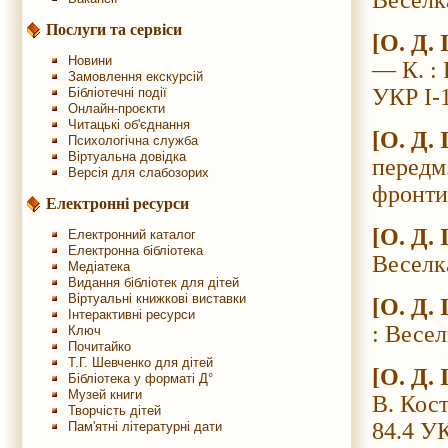
Веселк
Послуги та сервіси
[О. Д.
Новини
— К. : 
Замовлення екскурсій
УКР І-1
Бібліотечні події
Онлайн-проєкти
Читацькі об'єднання
[О. Д.
Психологічна служба
Віртуальна довідка
передм
Версія для слабозорих
фронтис
Електронні ресурси
[О. Д.
Електронний каталог
Електронна бібліотека
Веселк
Медіатека
Видання бібліотек для дітей
Віртуальні книжкові виставки
[О. Д.
Інтерактивні ресурси
: Весел
Ключ
Почитайко
Т.Г. Шевченко для дітей
[О. Д.
Бібліотека у форматі Д°
Музей книги
В. Кос
Творчість дітей
84.4 УК
Пам'ятні літературні дати