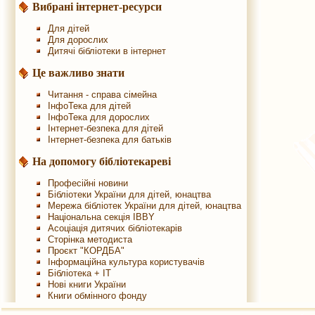
Вибрані інтернет-ресурси
Для дітей
Для дорослих
Дитячі бібліотеки в інтернет
Це важливо знати
Читання - справа сімейна
ІнфоТека для дітей
ІнфоТека для дорослих
Інтернет-безпека для дітей
Інтернет-безпека для батьків
На допомогу бібліотекареві
Професійні новини
Бібліотеки України для дітей, юнацтва
Мережа бібліотек України для дітей, юнацтва
Національна секція IBBY
Асоціація дитячих бібліотекарів
Сторінка методиста
Проєкт "КОРДБА"
Інформаційна культура користувачів
Бібліотека + IT
Нові книги України
Книги обмінного фонду