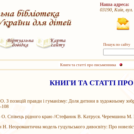
Наша адреса:
03190, Київ, вул
Пошук по сайту
Книги та статті про письменника
КНИГИ ТА СТАТТІ ПР
З позицій правди і гуманізму: Доля дитини в художньому зображ
9-108
 Співець рідного краю //Стефаник В. Катруся. Черемшина М. Ка
Неоромантична модель гуцульського дивосвіту: Про новелістик