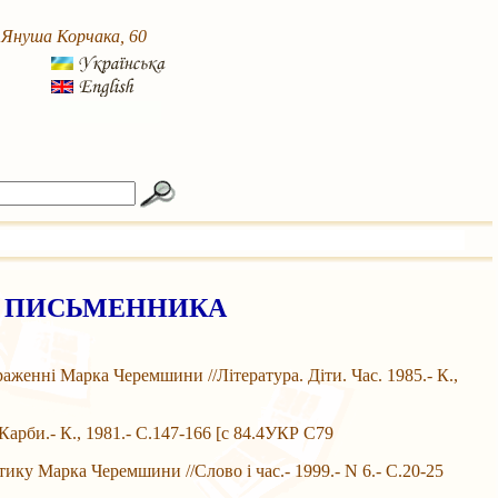
. Януша Корчака, 60
О ПИСЬМЕННИКА
енні Марка Черемшини //Література. Діти. Час. 1985.- К.,
рби.- К., 1981.- С.147-166 [с 84.4УКР С79
у Марка Черемшини //Слово і час.- 1999.- N 6.- С.20-25