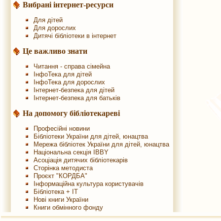
Вибрані інтернет-ресурси
Для дітей
Для дорослих
Дитячі бібліотеки в інтернет
Це важливо знати
Читання - справа сімейна
ІнфоТека для дітей
ІнфоТека для дорослих
Інтернет-безпека для дітей
Інтернет-безпека для батьків
На допомогу бібліотекареві
Професійні новини
Бібліотеки України для дітей, юнацтва
Мережа бібліотек України для дітей, юнацтва
Національна секція IBBY
Асоціація дитячих бібліотекарів
Сторінка методиста
Проєкт "КОРДБА"
Інформаційна культура користувачів
Бібліотека + IT
Нові книги України
Книги обмінного фонду