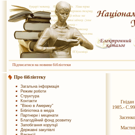
Підписатися на новини бібліотеки
Про бібліотеку
Загальна інформація
Режим роботи
Структура
Контакти
Гнідан О. 
"Вікно в Америку"
1985.- С.9
Бібліотека в медіа
Партнери і меценати
Засенко О.
Благодійний фонд розвитку
Запобігання корупції
Мастин Н. 
Державні закупівлі
Вакансії