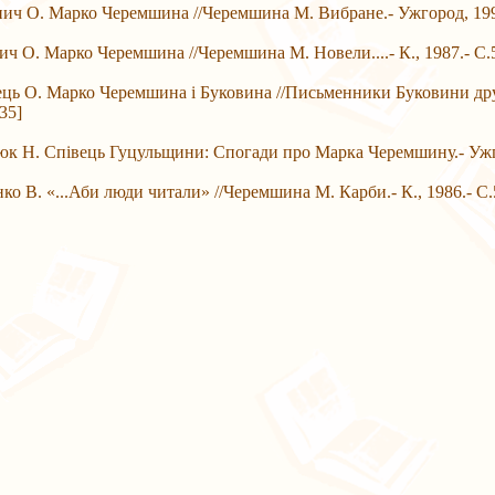
. Марко Черемшина //Черемшина М. Вибране.- Ужгород, 1990.
. Марко Черемшина //Черемшина М. Новели....- К., 1987.- С.5
. Марко Черемшина і Буковина //Письменники Буковини другої 
35]
. Співець Гуцульщини: Спогади про Марка Черемшину.- Ужгород
. «...Аби люди читали» //Черемшина М. Карби.- К., 1986.- С.5