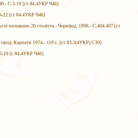
- С.5-19 [ст 84.4УКР Ч46]
-22 [ст 84.4УКР Ч46]
половини 20 століття.- Чернівці, 1998.- С.404.407 [ст
: Карпати 1974.- 119 с. [ст 83.3(4УКР) С30]
-19 [с 84.4УКР Ч46]