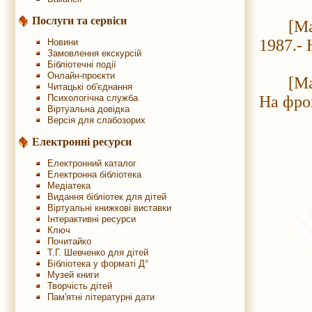
Послуги та сервіси
[Марко
1987.- 
Новини
Замовлення екскурсій
Бібліотечні події
Онлайн-проєкти
[Марко
Читацькі об'єднання
Психологічна служба
На фро
Віртуальна довідка
Версія для слабозорих
Електронні ресурси
Електронний каталог
Електронна бібліотека
Медіатека
Видання бібліотек для дітей
Віртуальні книжкові виставки
Інтерактивні ресурси
Ключ
Почитайко
Т.Г. Шевченко для дітей
Бібліотека у форматі Д°
Музей книги
Творчість дітей
Пам'ятні літературні дати