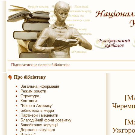
Підписатися на новини бібліотеки
Про бібліотеку
Загальна інформація
Режим роботи
Структура
[Марко
Контакти
Черемш
"Вікно в Америку"
Бібліотека в медіа
Партнери і меценати
Благодійний фонд розвитку
[Марк
Запобігання корупції
Ужгород
Державні закупівлі
Вакансії