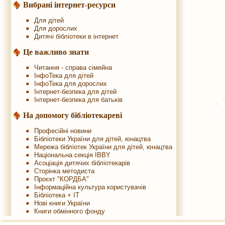
Вибрані інтернет-ресурси
Для дітей
Для дорослих
Дитячі бібліотеки в інтернет
Це важливо знати
Читання - справа сімейна
ІнфоТека для дітей
ІнфоТека для дорослих
Інтернет-безпека для дітей
Інтернет-безпека для батьків
На допомогу бібліотекареві
Професійні новини
Бібліотеки України для дітей, юнацтва
Мережа бібліотек України для дітей, юнацтва
Національна секція IBBY
Асоціація дитячих бібліотекарів
Сторінка методиста
Проєкт "КОРДБА"
Інформаційна культура користувачів
Бібліотека + IT
Нові книги України
Книги обмінного фонду