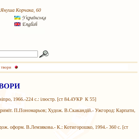
. Януша Корчака, 60
 твори
ТВОРИ
про, 1966.-224 с.: ілюстр. [ст 84.4УКР К 55]
приміт. П.Пономарьов; Худож. В.Скакандій.- Ужгород: Карпати,
. оформ. В.Лемзякова.- К.: Котигорошко, 1994.- 360 с. [ст