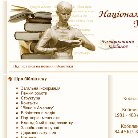
Підписатися на новини бібліотеки
Про бібліотеку
Загальна інформація
Режим роботи
Кобилянськ
Структура
Контакти
"Вікно в Америку"
Кобилянськ
Бібліотека в медіа
1981.- 408 
Партнери і меценати
Благодійний фонд розвитку
Кобилянськ
Запобігання корупції
84.4УКР К
Державні закупівлі
Вакансії