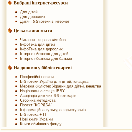
Вибрані інтернет-ресурси
Для дітей
Для дорослих
Дитячі бібліотеки в інтернет
Це важливо знати
Читання - справа сімейна
ІнфоТека для дітей
ІнфоТека для дорослих
Інтернет-безпека для дітей
Інтернет-безпека для батьків
На допомогу бібліотекареві
Професійні новини
Бібліотеки України для дітей, юнацтва
Мережа бібліотек України для дітей, юнацтва
Національна секція IBBY
Асоціація дитячих бібліотекарів
Сторінка методиста
Проєкт "КОРДБА"
Інформаційна культура користувачів
Бібліотека + IT
Нові книги України
Книги обмінного фонду