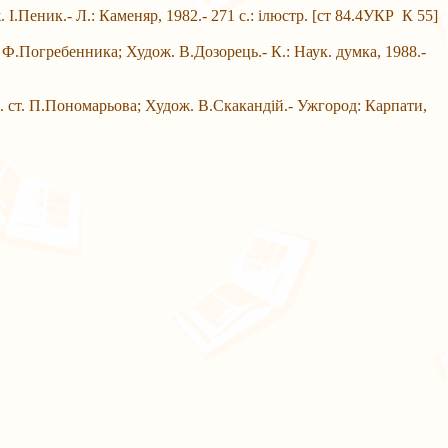
Пеник.- Л.: Каменяр, 1982.- 271 с.: ілюстр. [ст 84.4УКР К 55]
 Ф.Погребенника; Худож. В.Дозорець.- К.: Наук. думка, 1988.-
 ст. П.Пономарьова; Худож. В.Скакандій.- Ужгород: Карпати,