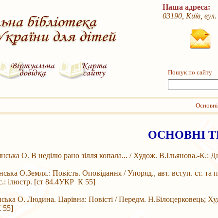
Наша адреса:
03190, Київ, вул
Пошук по сайту
Основні
ОСНОВНІ 
а О. В неділю рано зілля копала... / Худож. В.Ільянова.-К.: Дні
а О.Земля.: Повість. Оповідання / Упоряд., авт. вступ. ст. та 
с.: ілюстр. [ст 84.4УКР К 55]
а О. Людина. Царівна: Повісті / Передм. Н.Білоцерковець; Худож
 55]