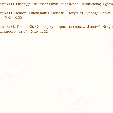
а О. Оповідання / Упорядкув., післямова І.Динисюка; Худож. І.
а О. Повісті. Оповідання. Новели / Вступ. ст., упоряд. і прим.
 84.4УКР К 55]
а О. Твори: Зб. / Упорядкув. прим. та слов. .Л.Голомб; Вступ.
с.: ілюстр. [ст 84.4УКР К 55]