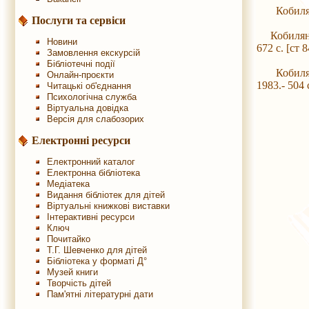
Кобилянськ
Послуги та сервіси
Кобилянськ
Новини
672 с. [ст
Замовлення екскурсій
Бібліотечні події
Кобилянськ
Онлайн-проєкти
1983.- 504 
Читацькі об'єднання
Психологічна служба
Віртуальна довідка
Версія для слабозорих
Електронні ресурси
Електронний каталог
Електронна бібліотека
Медіатека
Видання бібліотек для дітей
Віртуальні книжкові виставки
Інтерактивні ресурси
Ключ
Почитайко
Т.Г. Шевченко для дітей
Бібліотека у форматі Д°
Музей книги
Творчість дітей
Пам'ятні літературні дати