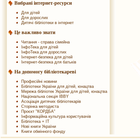
Вибрані інтернет-ресурси
Для дітей
Для дорослих
Дитячі бібліотеки в інтернет
Це важливо знати
Читання - справа сімейна
ІнфоТека для дітей
ІнфоТека для дорослих
Інтернет-безпека для дітей
Інтернет-безпека для батьків
На допомогу бібліотекареві
Професійні новини
Бібліотеки України для дітей, юнацтва
Мережа бібліотек України для дітей, юнацтва
Національна секція IBBY
Асоціація дитячих бібліотекарів
Сторінка методиста
Проєкт "КОРДБА"
Інформаційна культура користувачів
Бібліотека + IT
Нові книги України
Книги обмінного фонду