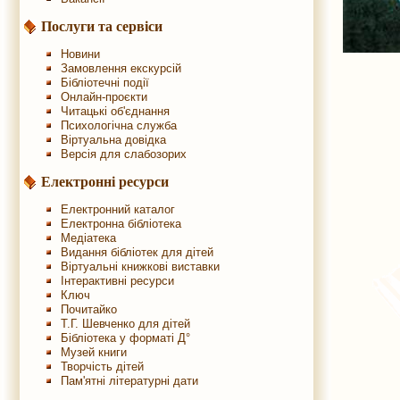
Послуги та сервіси
Новини
Замовлення екскурсій
Бібліотечні події
Онлайн-проєкти
Читацькі об'єднання
Психологічна служба
Віртуальна довідка
Версія для слабозорих
Електронні ресурси
Електронний каталог
Електронна бібліотека
Медіатека
Видання бібліотек для дітей
Віртуальні книжкові виставки
Інтерактивні ресурси
Ключ
Почитайко
Т.Г. Шевченко для дітей
Бібліотека у форматі Д°
Музей книги
Творчість дітей
Пам'ятні літературні дати