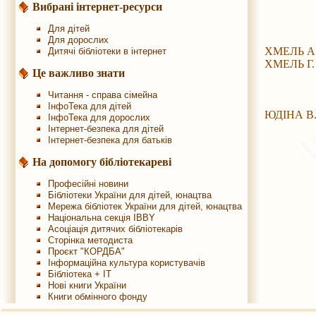
Вибрані інтернет-ресурси
Для дітей
Для дорослих
ХМЕЛЬ А
Дитячі бібліотеки в інтернет
ХМЕЛЬ Г.
Це важливо знати
Читання - справа сімейна
ІнфоТека для дітей
ЮДІНА В
ІнфоТека для дорослих
Інтернет-безпека для дітей
Інтернет-безпека для батьків
На допомогу бібліотекареві
Професійні новини
Бібліотеки України для дітей, юнацтва
Мережа бібліотек України для дітей, юнацтва
Національна секція IBBY
Асоціація дитячих бібліотекарів
Сторінка методиста
Проєкт "КОРДБА"
Інформаційна культура користувачів
Бібліотека + IT
Нові книги України
Книги обмінного фонду