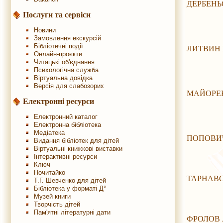
ДЕРБЕНЬ
Послуги та сервіси
Новини
Замовлення екскурсій
Бібліотечні події
ЛИТВИН І
Онлайн-проєкти
Читацькі об'єднання
Психологічна служба
Віртуальна довідка
Версія для слабозорих
МАЙОРЕН
Електронні ресурси
Електронний каталог
Електронна бібліотека
Медіатека
ПОПОВИЧ
Видання бібліотек для дітей
Віртуальні книжкові виставки
Інтерактивні ресурси
Ключ
Почитайко
ТАРНАВС
Т.Г. Шевченко для дітей
Бібліотека у форматі Д°
Музей книги
Творчість дітей
Пам'ятні літературні дати
ФРОЛОВ 