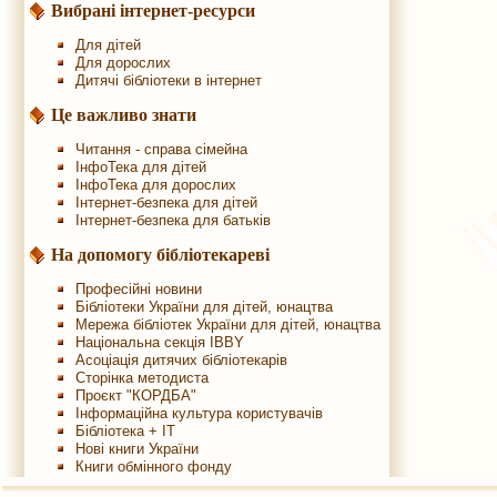
Вибрані інтернет-ресурси
Для дітей
Для дорослих
Дитячі бібліотеки в інтернет
Це важливо знати
Читання - справа сімейна
ІнфоТека для дітей
ІнфоТека для дорослих
Інтернет-безпека для дітей
Інтернет-безпека для батьків
На допомогу бібліотекареві
Професійні новини
Бібліотеки України для дітей, юнацтва
Мережа бібліотек України для дітей, юнацтва
Національна секція IBBY
Асоціація дитячих бібліотекарів
Сторінка методиста
Проєкт "КОРДБА"
Інформаційна культура користувачів
Бібліотека + IT
Нові книги України
Книги обмінного фонду