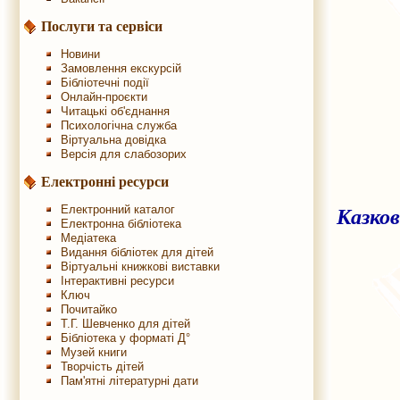
Послуги та сервіси
Новини
Замовлення екскурсій
Бібліотечні події
Онлайн-проєкти
Читацькі об'єднання
Психологічна служба
Віртуальна довідка
Версія для слабозорих
Електронні ресурси
Електронний каталог
Казков
Електронна бібліотека
Медіатека
Видання бібліотек для дітей
Віртуальні книжкові виставки
Інтерактивні ресурси
Ключ
Почитайко
Т.Г. Шевченко для дітей
Бібліотека у форматі Д°
Музей книги
Творчість дітей
Пам'ятні літературні дати