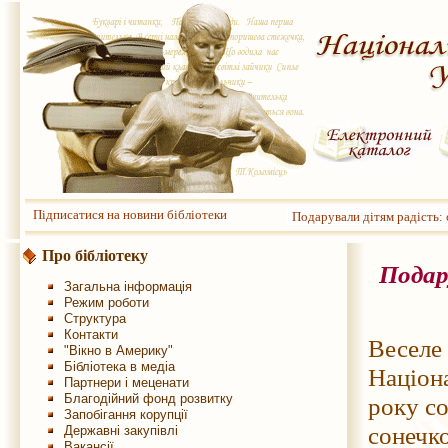
Підписатися на новини бібліотеки
Подарували дітям радість:
Про бібліотеку
Подар
Загальна інформація
Режим роботи
Структура
Контакти
Веселе
"Вікно в Америку"
Бібліотека в медіа
Націон
Партнери і меценати
Благодійний фонд розвитку
року со
Запобігання корупції
сонеч
Державні закупівлі
Вакансії