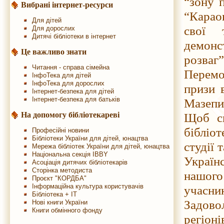
“зону п
Вибрані інтернет-ресурси
“Карао
Для дітей
свої 
Для дорослих
Дитячі бібліотеки в інтернет
демонст
Це важливо знати
розваг
Читання - справа сімейна
Перемо
ІнфоТека для дітей
ІнфоТека для дорослих
призи 
Інтернет-безпека для дітей
Інтернет-безпека для батьків
Мазепи
На допомогу бібліотекареві
Щоб св
бібліо
Професійні новини
Бібліотеки України для дітей, юнацтва
студії 
Мережа бібліотек України для дітей, юнацтва
Національна секція IBBY
Україн
Асоціація дитячих бібліотекарів
Сторінка методиста
нашог
Проєкт "КОРДБА"
Інформаційна культура користувачів
учасник
Бібліотека + IT
Задово
Нові книги України
Книги обмінного фонду
регіоні