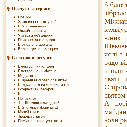
бібліо
Послуги та сервіси
зібрало
Новини
Міжнар
Замовлення екскурсій
Бібліотечні події
культу
Онлайн-проєкти
Читацькі об'єднання
юних 
Психологічна служба
Шевченк
Віртуальна довідка
Версія для слабозорих
чолі з 
Електронні ресурси
радо ві
Електронний каталог
в наші
Електронна бібліотека
Медіатека
святі 
Видання бібліотек для дітей
Віртуальні книжкові виставки
Єгоров
Інтерактивні ресурси
святом
Ключ
Почитайко
А поті
Т.Г. Шевченко для дітей
Бібліотека у форматі Д°
майданч
Музей книги
Творчість дітей
коли ра
Пам'ятні літературні дати