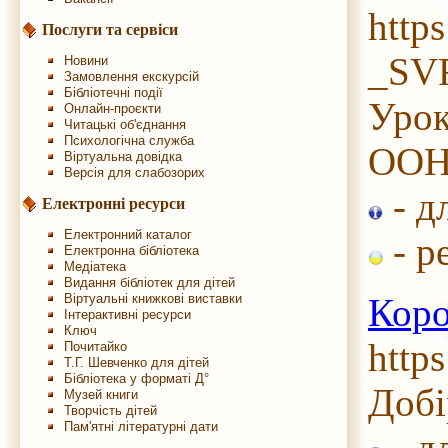
http
Послуги та сервіси
_SV
Новини
Замовлення екскурсій
Бібліотечні події
Урок
Онлайн-проєкти
Читацькі об'єднання
Психологічна служба
ООН 
Віртуальна довідка
Версія для слабозорих
- д
Електронні ресурси
Електронний каталог
- р
Електронна бібліотека
Медіатека
Видання бібліотек для дітей
Віртуальні книжкові виставки
Коро
Інтерактивні ресурси
Ключ
http
Почитайко
Т.Г. Шевченко для дітей
Бібліотека у форматі Д°
Добі
Музей книги
Творчість дітей
Пам'ятні літературні дати
- д