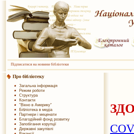
Підписатися на новини бібліотеки
Про бібліотеку
Загальна інформація
Режим роботи
Структура
Контакти
ЗД
"Вікно в Америку"
Бібліотека в медіа
Партнери і меценати
Благодійний фонд розвитку
Запобігання корупції
COVI
Державні закупівлі
Вакансії