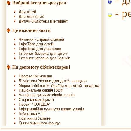
Вибрані інтернет-ресурси
- р
Для дітей
Для дорослих
Дитячі бібліотеки в інтернет
Це важливо знати
Читання - справа сімейна
ІнфоТека для дітей
ІнфоТека для дорослих
Інтернет-безпека для дітей
Інтернет-безпека для батьків
На допомогу бібліотекареві
Професійні новини
Бібліотеки України для дітей, юнацтва
Мережа бібліотек України для дітей, юнацтва
Національна секція IBBY
Асоціація дитячих бібліотекарів
Сторінка методиста
Проєкт "КОРДБА"
Інформаційна культура користувачів
Бібліотека + IT
Нові книги України
Книги обмінного фонду