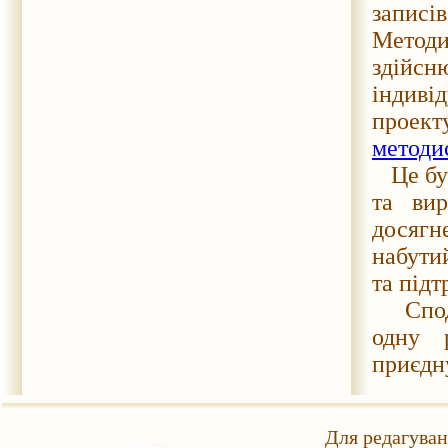
записі
Метод
здійсн
індиві
проект
методи
Це був
та ви
досягн
набути
та підт
Сподів
одну 
приєдну
Для редагуван