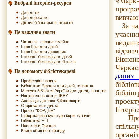
«Марк
Вибрані інтернет-ресурси
прогр
Для дітей
вивчаю
Для дорослих
Дитячі бібліотеки в інтернет
За час
Це важливо знати
учасни
виданн
Читання - справа сімейна
ІнфоТека для дітей
відзна
ІнфоТека для дорослих
Інтернет-безпека для дітей
Рівнен
Інтернет-безпека для батьків
Черкас
На допомогу бібліотекареві
даних
Професійні новини
біблі
Бібліотеки України для дітей, юнацтва
Мережа бібліотек України для дітей, юнацтва
біблі
Національна секція IBBY
проект
Асоціація дитячих бібліотекарів
Сторінка методиста
Інтерне
Проєкт "КОРДБА"
Інформаційна культура користувачів
Протя
Бібліотека + IT
спіль
Нові книги України
Книги обмінного фонду
організ