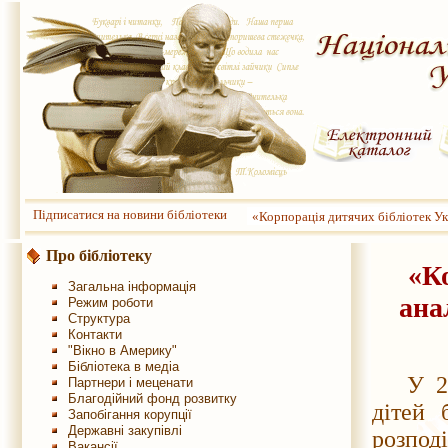
Підписатися на новини бібліотеки
«Корпорація дитячих бібліотек Ук
Про бібліотеку
«Ко
Загальна інформація
ана
Режим роботи
Структура
Контакти
"Вікно в Америку"
Бібліотека в медіа
У 2010
Партнери і меценати
Благодійний фонд розвитку
дітей 
Запобігання корупції
Державні закупівлі
розпо
Вакансії