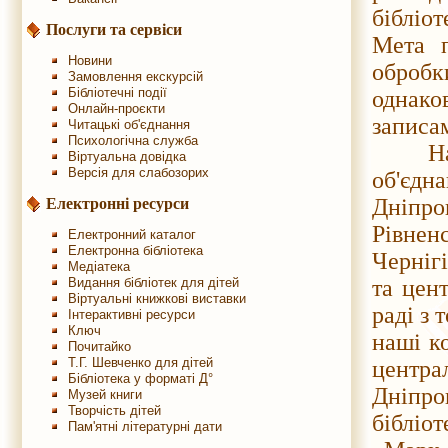
бібліо
Послуги та сервіси
Мета п
Новини
обробк
Замовлення екскурсій
Бібліотечні події
однако
Онлайн-проєкти
записа
Читацькі об'єднання
Психологічна служба
На сь
Віртуальна довідка
Версія для слабозорих
об'єдн
Дніпр
Електронні ресурси
Рівне
Електронний каталог
Електронна бібліотека
Чернігі
Медіатека
Видання бібліотек для дітей
та цент
Віртуальні книжкові виставки
раді з 
Інтерактивні ресурси
Ключ
наші ко
Почитайко
Т.Г. Шевченко для дітей
центр
Бібліотека у форматі Д°
Дніпро
Музей книги
Творчість дітей
бібліо
Пам'ятні літературні дати