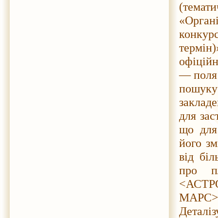
(темат
«Органі
конкур
термін)
офіційн
— поля
пошуку
закладе
для зас
що для
його зм
від біл
про п
<АСТР
МАРС>,
Деталі