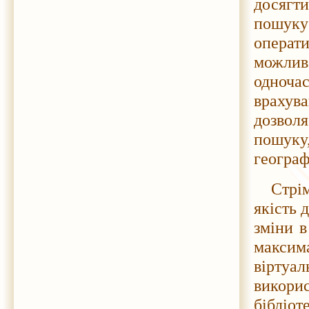
досягти
пошуку
опера
можлив
одноча
врахув
дозвол
пошуку,
географ
Стрі
якість 
зміни в
максим
віртуа
викорис
бібліот