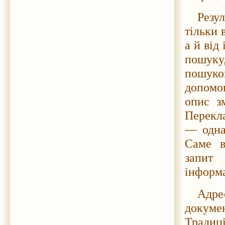
Резу
тільки 
а й від
пошуку
пошук
допомо
опис з
Перекла
— одна
Саме в
запит 
інформа
Адре
докуме
Тради