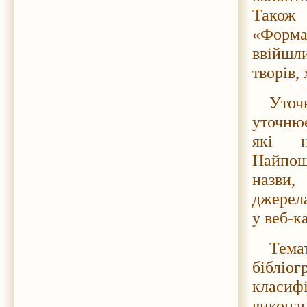
Також 
«Форма
ввійшли
творів,
Уточ
уточнює
які н
Найпоши
назви,
джерела
у веб-к
Тем
бібліо
класифі
викона