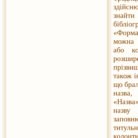
здійсню
знайти
біблі
«Форма
можна 
або к
розшире
прізвищ
також і
що брал
назва,
«Назва
назву 
заповню
титул
колонт