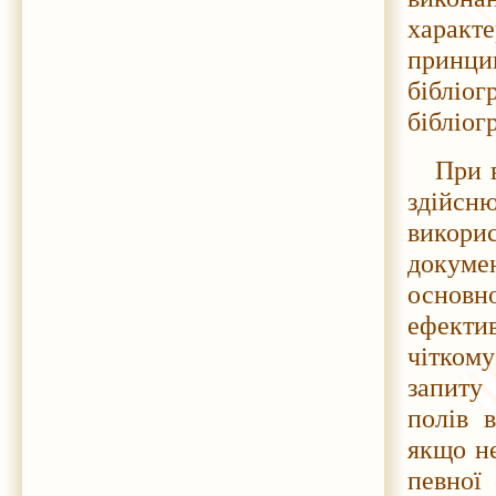
характе
принци
біблі
бібліог
При 
здійсн
викори
докуме
основн
ефектив
чітком
запиту
полів 
якщо не
певної