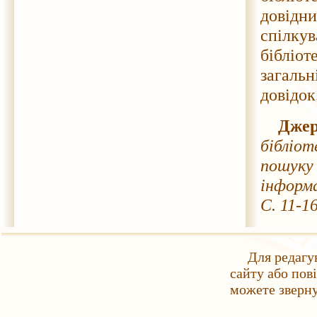
довідн
спілку
бібліо
загальн
довідок
Джер
бібліо
пошуку 
інформа
С. 11-16
Для редагу
сайту або пов
можете зверн