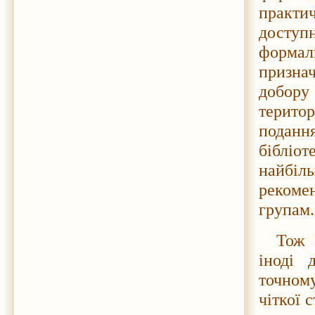
практи
доступ
формаль
признач
добор
терито
подання
бібліот
найбіл
рекоме
групам.
Тож 
іноді 
точному
чіткої 