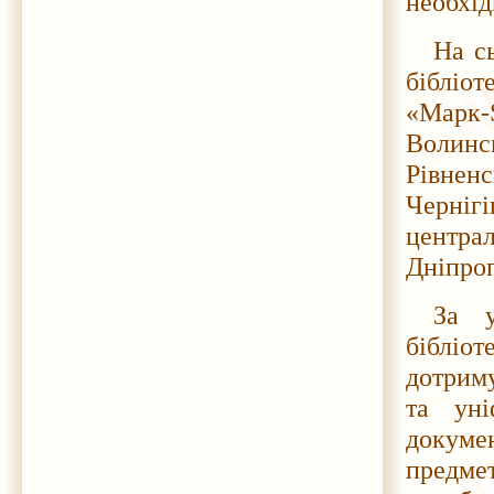
необхі
На с
бібліо
«Марк-
Волинс
Рівненс
Чернігі
центра
Дніпроп
За у
бібліо
дотрим
та уні
докумен
предм