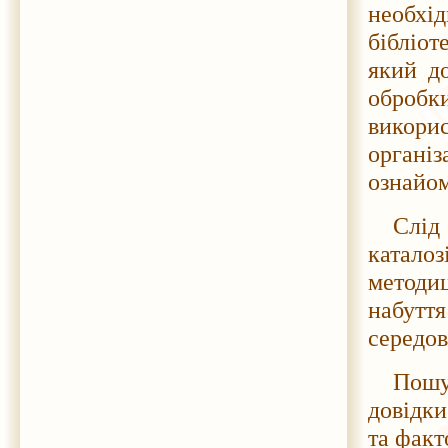
необхі
бібліот
який до
обробк
викори
органі
ознайом
Слід
катало
методиц
набут
середов
Пошу
довідки
та факт