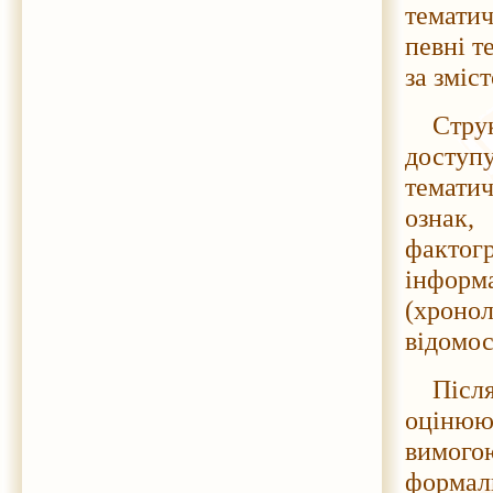
темати
певні т
за зміс
Стру
доступ
темати
ознак
фактог
інфор
(хроно
відомос
Післ
оцінюю
вимого
формал