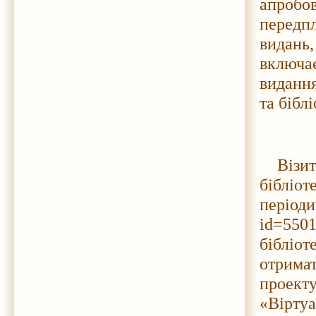
апроб
передпл
видань,
включа
видання
та біблі
Візи
бібліо
періоди
id=5501
бібліо
отрима
проекту
«Віртуа