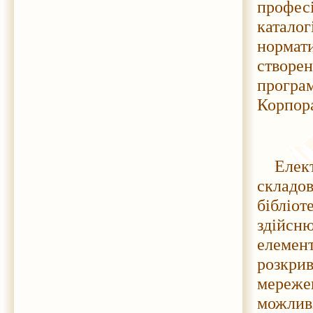
професі
катало
нормати
створен
програ
Корпора
Елек
складов
бібліот
здійсн
елемент
розкри
мереж
можлив