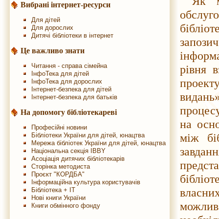
Як м
Вибрані інтернет-ресурси
обслуго
Для дітей
бібліо
Для дорослих
Дитячі бібліотеки в інтернет
запоз
Це важливо знати
інформ
Читання - справа сімейна
рівня в
ІнфоТека для дітей
проект
ІнфоТека для дорослих
Інтернет-безпека для дітей
видань
Інтернет-безпека для батьків
процесу
На допомогу бібліотекареві
на осн
Професійні новини
між бі
Бібліотеки України для дітей, юнацтва
Мережа бібліотек України для дітей, юнацтва
завдан
Національна секція IBBY
Асоціація дитячих бібліотекарів
предста
Сторінка методиста
Проєкт "КОРДБА"
бібліо
Інформаційна культура користувачів
власни
Бібліотека + IT
Нові книги України
можлив
Книги обмінного фонду