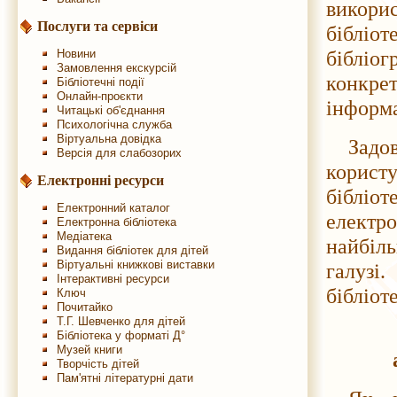
викори
Послуги та сервіси
бібліо
бібліо
Новини
Замовлення екскурсій
конкр
Бібліотечні події
Онлайн-проєкти
інформа
Читацькі об'єднання
Психологічна служба
Віртуальна довідка
Зад
Версія для слабозорих
корист
Електронні ресурси
бібліо
Електронний каталог
електро
Електронна бібліотека
Медіатека
найбіл
Видання бібліотек для дітей
Віртуальні книжкові виставки
галузі.
Інтерактивні ресурси
бібліот
Ключ
Почитайко
Т.Г. Шевченко для дітей
Бібліотека у форматі Д°
Музей книги
Творчість дітей
Пам'ятні літературні дати