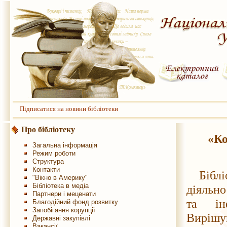
Підписатися на новини бібліотеки
Про бібліотеку
«Ко
Загальна інформація
Режим роботи
Структура
Контакти
Бібл
"Вікно в Америку"
Бібліотека в медіа
діяльно
Партнери і меценати
та інф
Благодійний фонд розвитку
Запобігання корупції
Вирішу
Державні закупівлі
Вакансії