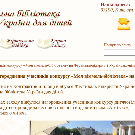
Наша адреса:
03190, Київ, вул
Пошук по сайту
ів конкурсу «Моя віммель-бібліотека» на Фестивалі-відкритті Українсько-нім
городження учасників конкурсу «Моя віммель-бібліотека» на 
на Контрактовій площі відбувся Фестиваль-відкриття Українсь
а бібліотека України для дітей.
аходу відбулося нагородження учасників конкурсу дитячої ілюс
я дітей проводила весною спільно з видавництвом «Артбукс», 
ського читача.