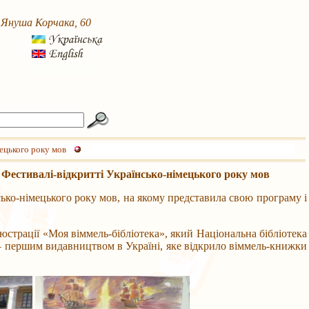
. Януша Корчака, 60
ецького року мов
Фестивалі-відкритті Українсько-німецького року мов
ко-німецького року мов, на якому представила свою програму і
трації «Моя віммель-бібліотека», який Національна бібліотека
— першим видавництвом в Україні, яке відкрило віммель-книжки