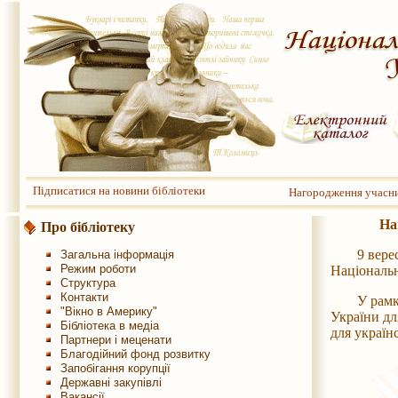
Підписатися на новини бібліотеки
Нагородження учасник
На
Про бібліотеку
9 вересня 
Загальна інформація
Режим роботи
Національн
Структура
Контакти
У рамках з
"Вікно в Америку"
України дл
Бібліотека в медіа
для україн
Партнери і меценати
Благодійний фонд розвитку
Запобігання корупції
Державні закупівлі
Вакансії