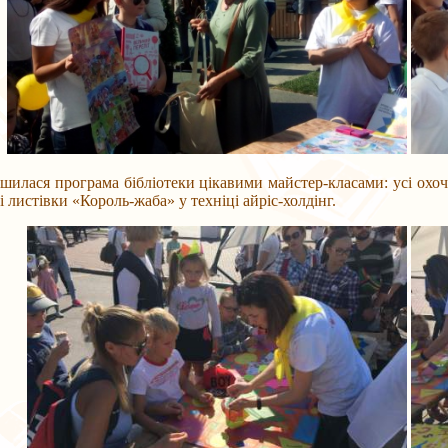
я програма бібліотеки цікавими майстер-класами: усі охочі з
і листівки «Король-жаба» у техніці айріс-холдінг.