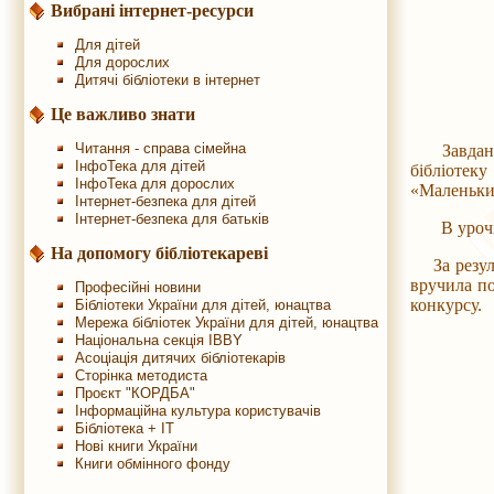
Вибрані інтернет-ресурси
Для дітей
Для дорослих
Дитячі бібліотеки в інтернет
Це важливо знати
Читання - справа сімейна
Завданням 
ІнфоТека для дітей
бібліотеку
ІнфоТека для дорослих
«Маленьки
Інтернет-безпека для дітей
Інтернет-безпека для батьків
В урочисті
На допомогу бібліотекареві
За резуль
вручила по
Професійні новини
конкурсу.
Бібліотеки України для дітей, юнацтва
Мережа бібліотек України для дітей, юнацтва
Національна секція IBBY
Асоціація дитячих бібліотекарів
Сторінка методиста
Проєкт "КОРДБА"
Інформаційна культура користувачів
Бібліотека + IT
Нові книги України
Книги обмінного фонду