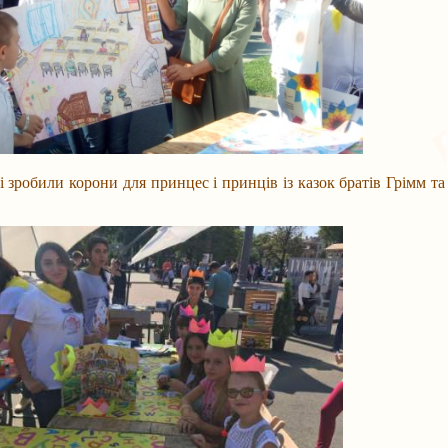
робили корони для принцес і принців із казок братів Грімм та