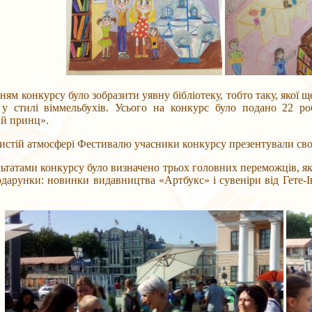
конкурсу було зобразити уявну бібліотеку, тобто таку, якої ще
 у стилі віммельбухів. Усього на конкурс було подано 22 роб
й принц».
й атмосфері Фестивалю учасники конкурсу презентували свої м
татами конкурсу було визначено трьох головних переможців, я
дарунки: новинки видавництва «Артбукс» і сувеніри від Гете-І