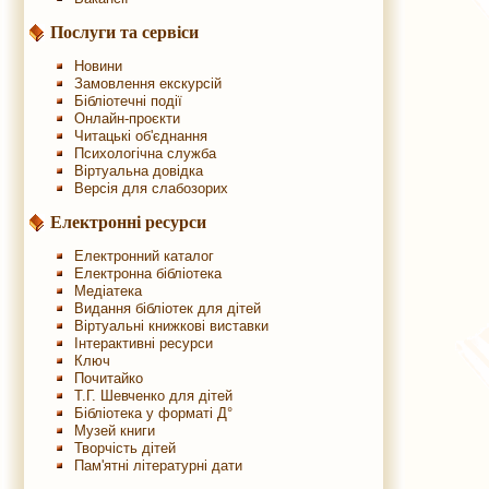
Послуги та сервіси
Новини
Замовлення екскурсій
Бібліотечні події
Онлайн-проєкти
Читацькі об'єднання
Психологічна служба
Віртуальна довідка
Версія для слабозорих
Електронні ресурси
Електронний каталог
Електронна бібліотека
Медіатека
Видання бібліотек для дітей
Віртуальні книжкові виставки
Інтерактивні ресурси
Ключ
Почитайко
Т.Г. Шевченко для дітей
Бібліотека у форматі Д°
Музей книги
Творчість дітей
Пам'ятні літературні дати